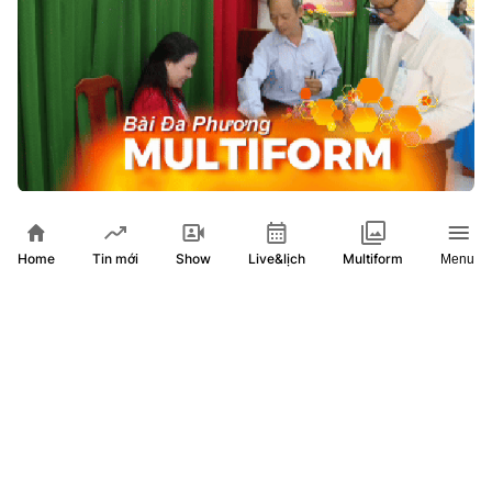
Cử tri đồng bào Châu Ro rộn ràng mặc trang phục truyền
thống đi bầu cử
Home
Show
Live&lịch
Tin mới
Multiform
Menu
5 tháng trước