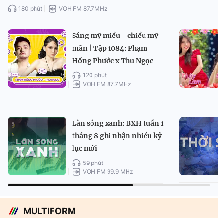
180 phút
VOH FM 87.7MHz
Sáng mỹ miều - chiều mỹ
mãn | Tập 1084: Phạm
Hồng Phước x Thu Ngọc
120 phút
VOH FM 87.7MHz
Làn sóng xanh: BXH tuần 1
tháng 8 ghi nhận nhiều kỷ
lục mới
59 phút
VOH FM 99.9 MHz
MULTIFORM