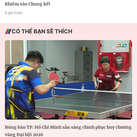
Khiêm vào Chung kết
6 giờ trước
CÓ THỂ BẠN SẼ THÍCH
Bóng bàn TP. Hồ Chí Minh sẵn sàng chinh phục huy chương
vàng Đại hội 2026