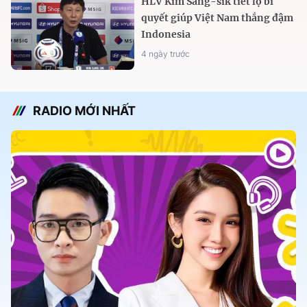
HLV Kim Sang-sik tiết lộ bí
quyết giúp Việt Nam thắng đậm
Indonesia
4 ngày trước
RADIO MỚI NHẤT