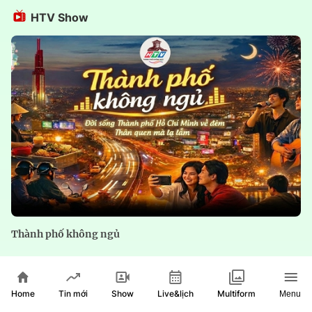
HTV Show
Thành phố không ngủ
Home
Show
Live&lịch
Tin mới
Multiform
Menu