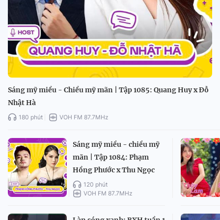
Sáng mỹ miều - Chiều mỹ mãn | Tập 1085: Quang Huy x Đỗ
Nhật Hà
180 phút
VOH FM 87.7MHz
Sáng mỹ miều - chiều mỹ
mãn | Tập 1084: Phạm
Hồng Phước x Thu Ngọc
120 phút
VOH FM 87.7MHz