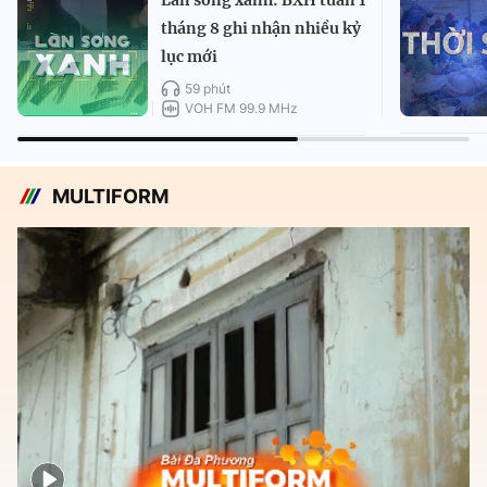
Làn sóng xanh: BXH tuần 1
tháng 8 ghi nhận nhiều kỷ
lục mới
59 phút
VOH FM 99.9 MHz
MULTIFORM