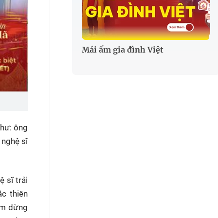
Mái ấm gia đình Việt
như: ông
 nghệ sĩ
 sĩ trải
c thiên
iểm dừng