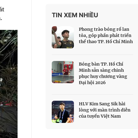
 Thể thao
át
TIN XEM NHIỀU
c đua xe đạp
.
 Truyền hình
Phong trào bóng rổ lan
c đua offroad
tỏa, góp phần phát triển
thể thao TP. Hồ Chí Minh
V
 Games 33
Bóng bàn TP. Hồ Chí
Minh sẵn sàng chinh
phục huy chương vàng
Đại hội 2026
HLV Kim Sang Sik hài
lòng với màn trình diễn
của tuyển Việt Nam