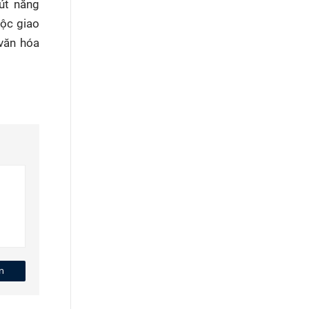
hút nắng
ộc giao
văn hóa
n