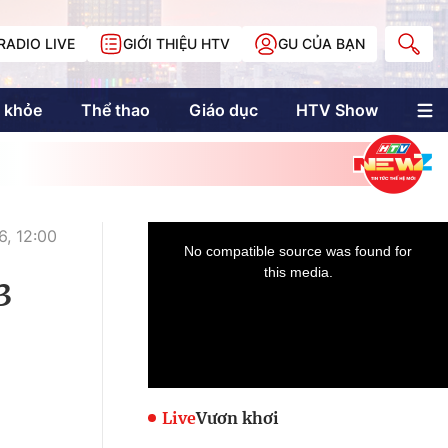
RADIO LIVE
GIỚI THIỆU HTV
GU CỦA BẠN
 khỏe
Thể thao
Giáo dục
HTV Show
nh trị
Multimedia
Multiform
Longform
NewZgraphic
6, 12:00
Doanh nhân Sài
Gòn
3
Các trang liên kết
Live
Vươn khơi