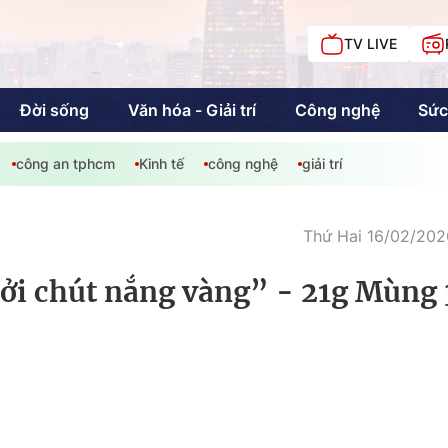
TV LIVE
Đời sống
Văn hóa - Giải trí
Công nghệ
Sức
công an tphcm
Kinh tế
công nghệ
giải trí
iải trí
Giáo dục
Kinh tế
Chí
c
Thứ Hai 16/02/202
i chút nắng vàng” - 21g Mùng 
Sức khỏe
Đời sống
Khán giả HTV
Chuyện chúng tôi