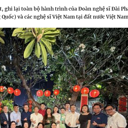
HTV Phim
HTV Sự kiện
HTV
t, ghi lại toàn bộ hành trình của Đoàn nghệ sĩ Đài Ph
 không
Phim truyền hình
Made By Vietnam
Cuộ
uốc) và các nghệ sĩ Việt Nam tại đất nước Việt Nam
Cúp
Phim tài liệu
Ngày hội HTV
Cuộ
Innovation Fest
HT
Chung một tấm
SEA
 đình
lòng
khác
 trình