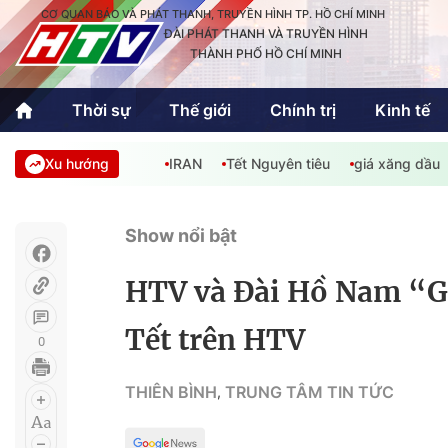
CƠ QUAN BÁO VÀ PHÁT THANH, TRUYỀN HÌNH TP. HỒ CHÍ MINH
ĐÀI PHÁT THANH VÀ TRUYỀN HÌNH
THÀNH PHỐ HỒ CHÍ MINH
Thời sự
Thế giới
Chính trị
Kinh tế
Xu hướng
IRAN
Tết Nguyên tiêu
giá xăng dầu
Thời sự
Thể thao
Văn hóa - G
Trong nước
Trong nướ
Show nổi bật
Quốc tế
Quốc tế
HTV và Đài Hồ Nam “Gở
An Sinh
Sách hay cuối tuần
Thế giới
Tết trên HTV
0
Kinh doanh
Công nghệ
Phóng sự
THIÊN BÌNH
TRUNG TÂM TIN TỨC
,