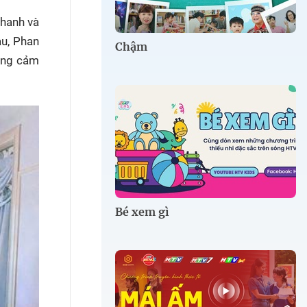
thanh và
àu, Phan
Chậm
đồng cảm
Bé xem gì