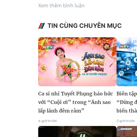
Xem thêm bình luận
TIN CÙNG CHUYÊN MỤC
Ca sĩ nhí Tuyết Phụng háo hức
Biên tậ
với “Cuội ơi” trong “Ánh sao
“Đừng đ
lấp lánh đêm rằm”
biến thà
6 giờ trước
3 giờ trước