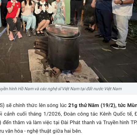
uyền hình Hồ Nam và các nghệ sĩ Việt Nam tại đất nước Việt Nam
) sẽ chính thức lên sóng lúc
21g thứ Năm (19/2), tức Mùn
i cảnh cuối tháng 1/2026, Đoàn công tác Kênh Quốc tế, Đ
đến thăm và làm việc tại Đài Phát thanh và Truyền hình TP
u văn hóa - nghệ thuật giữa hai bên.