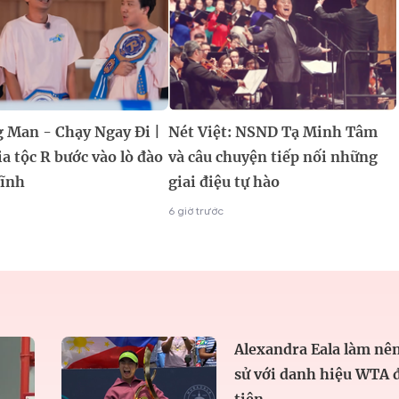
 Man - Chạy Ngay Đi |
Nét Việt: NSND Tạ Minh Tâm
ia tộc R bước vào lò đào
và câu chuyện tiếp nối những
lĩnh
giai điệu tự hào
6 giờ trước
Alexandra Eala làm nên
sử với danh hiệu WTA 
tiên