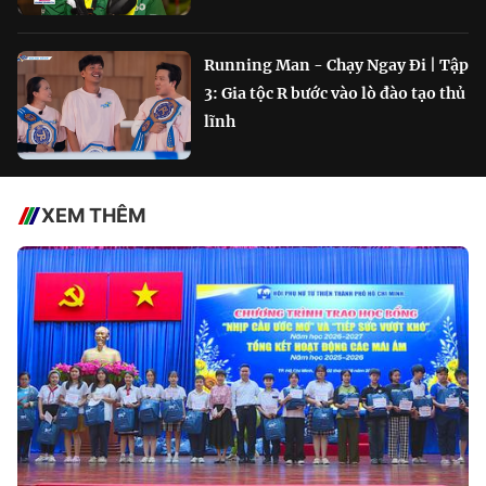
Running Man - Chạy Ngay Đi | Tập
3: Gia tộc R bước vào lò đào tạo thủ
lĩnh
XEM THÊM