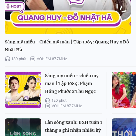
Sáng mỹ miều - Chiều mỹ mãn | Tập 1085: Quang Huy x Đỗ
Nhật Hà
180 phút
VOH FM 87.7MHz
Sáng mỹ miều - chiều mỹ
mãn | Tập 1084: Phạm
Hồng Phước x Thu Ngọc
120 phút
VOH FM 87.7MHz
Làn sóng xanh: BXH tuần 1
tháng 8 ghi nhận nhiều kỷ