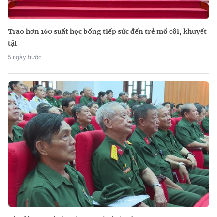
Trao hơn 160 suất học bổng tiếp sức đến trẻ mồ côi, khuyết
tật
5 ngày trước