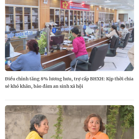
Điều chỉnh tăng 8% lương hưu, trợ cấp BHXH: Kịp thời chia
sẻ khó khăn, bảo đảm an sinh xã hội