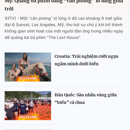
Mỹ: Quảng bá phim bằng “căn phòng” lơ lửng giữa
trời
(HTV) - Một “căn phòng” lơ lửng ở độ cao khoảng 9 mét giữa
đại lộ Sunset, Los Angeles, Mỹ, thu hút sự chú ý khi trở thành
không gian sinh hoạt của một người đàn ông trong nhiều ngày
để quảng bá bộ phim “The Last House”.
Croatia: Trải nghiệm cưỡi ngựa
ngâm mình dưới biển
Hàn Quốc: Săn nhẫn vàng giữa
“biển” cà chua