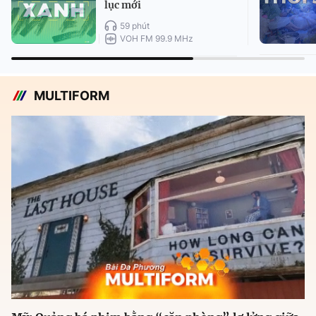
lục mới
59 phút
VOH FM 99.9 MHz
MULTIFORM