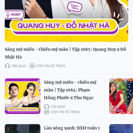
Sáng mỹ miều - Chiều mỹ mãn | Tập 1085: Quang Huy x Đỗ
Nhật Hà
180 phút
VOH FM 87.7MHz
Sáng mỹ miều - chiều mỹ
mãn | Tập 1084: Phạm
Hồng Phước x Thu Ngọc
120 phút
VOH FM 87.7MHz
Làn sóng xanh: BXH tuần 1