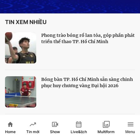
TIN XEM NHIỀU
Phong trào bóng rổ lan tỏa, góp phần phát
triển thể thao TP. Hồ Chí Minh
Bóng bàn TP. Hồ Chí Minh sẵn sàng chinh
phục huy chương vàng Đại hội 2026
HLV Kim Sang Sik hài lòng với màn trình
diễn của tuyển Việt Nam
Home
Show
Live&lịch
Tin mới
Multiform
Menu