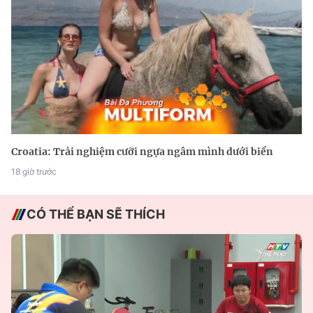
Croatia: Trải nghiệm cưỡi ngựa ngâm mình dưới biển
18 giờ trước
CÓ THỂ BẠN SẼ THÍCH