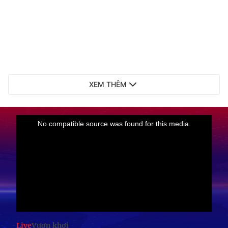
XEM THÊM
Live
Vươn khơi