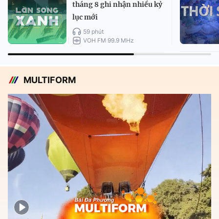
tháng 8 ghi nhận nhiều kỷ
lục mới
59 phút
VOH FM 99.9 MHz
MULTIFORM