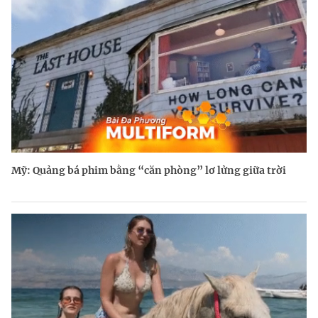
Mỹ: Quảng bá phim bằng “căn phòng” lơ lửng giữa trời