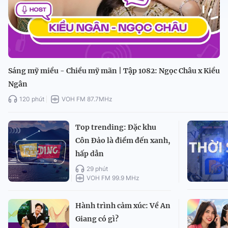
Sáng mỹ miều - Chiều mỹ mãn | Tập 1082: Ngọc Châu x Kiều
Ngân
120 phút
VOH FM 87.7MHz
Top trending: Đặc khu
Côn Đảo là điểm đến xanh,
hấp dẫn
29 phút
VOH FM 99.9 MHz
Hành trình cảm xúc: Về An
Giang có gì?