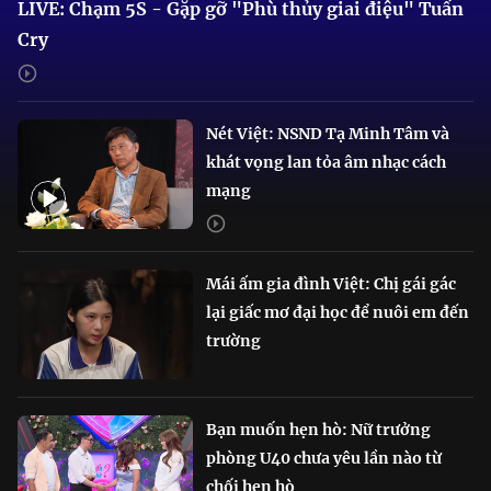
LIVE: Chạm 5S - Gặp gỡ "Phù thủy giai điệu" Tuấn
Cry
Nét Việt: NSND Tạ Minh Tâm và
khát vọng lan tỏa âm nhạc cách
mạng
Mái ấm gia đình Việt: Chị gái gác
lại giấc mơ đại học để nuôi em đến
trường
Bạn muốn hẹn hò: Nữ trưởng
phòng U40 chưa yêu lần nào từ
chối hẹn hò