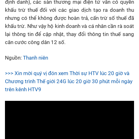
định danh), các sàn thương mại điện tử vẫn có quyền
khấu trừ thuế đối với các giao dịch tạo ra doanh thu
nhưng có thể không được hoàn trả, cấn trừ số thuế đã
khấu trừ. Như vậy hộ kinh doanh và cá nhân cần rà soát
lại thông tin để cập nhật, thay đổi thông tin thuế sang
căn cước công dân 12 số.
Nguồn:
Thanh niên
>>> Xin mời quý vị đón xem Thời sự HTV lúc 20 giờ và
Chương trình Thế giới 24G lúc 20 giờ 30 phút mỗi ngày
trên kênh HTV9