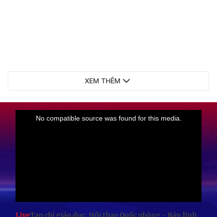
XEM THÊM
Live
Tạp chí giáo dục: Hội thao Quốc phòng - Bản lĩnh