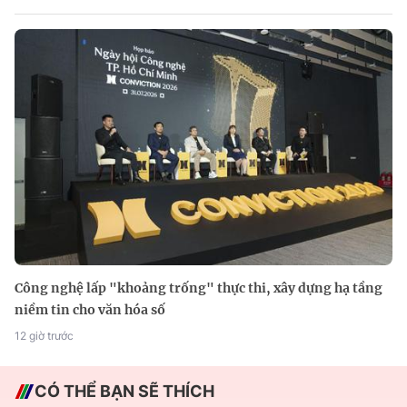
Công nghệ lấp "khoảng trống" thực thi, xây dựng hạ tầng
niềm tin cho văn hóa số
12 giờ trước
CÓ THỂ BẠN SẼ THÍCH