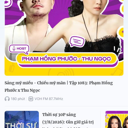
Sáng mỹ miều - Chiều mỹ mãn | Tập 1083: Phạm Hồng
Phước x Thu Ngọc
180 phút
VOH FM 87.7MHz
Thời sự 30P sáng
(7/8/2026): Gìn giữ giá trị