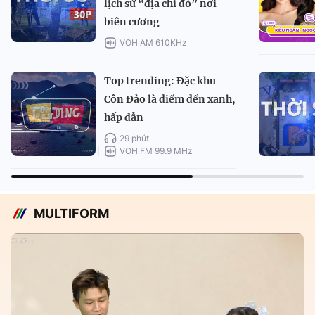
lịch sử “địa chỉ đỏ” nơi
biên cương
VOH AM 610KHz
Top trending: Đặc khu
Côn Đảo là điểm đến xanh,
hấp dẫn
29 phút
VOH FM 99.9 MHz
MULTIFORM