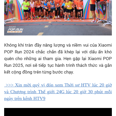
Không khí tràn đầy năng lượng và niềm vui của Xiaomi
POP Run 2024 chắc chắn đã khép lại với dấu ấn khó
quên cho những ai tham gia. Hẹn gặp lại Xiaomi POP
Run 2025, nơi sẽ tiếp tục hành trình thách thức và gắn
kết cộng đồng trên từng bước chạy.
>>> Xin mời quý vị đón xem Thời sự HTV lúc 20 giờ
và Chương trình Thế giới 24G lúc 20 giờ 30 phút mỗi
ngày trên kênh HTV9