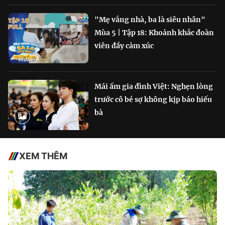
"Mẹ vắng nhà, ba là siêu nhân"
Mùa 5 | Tập 18: Khoảnh khắc đoàn
viên đầy cảm xúc
Mái ấm gia đình Việt: Nghẹn lòng
trước cô bé sợ không kịp báo hiếu
bà
XEM THÊM