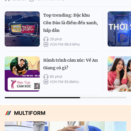
Top trending: Đặc khu
Côn Đảo là điểm đến xanh,
hấp dẫn
29 phút
VOH FM 99.9 MHz
Hành trình cảm xúc: Về An
Giang có gì?
90 phút
VOH FM 95.6MHz
MULTIFORM