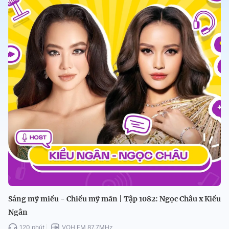
Sáng mỹ miều - Chiều mỹ mãn | Tập 1082: Ngọc Châu x Kiều
Ngân
120 phút
VOH FM 87.7MHz