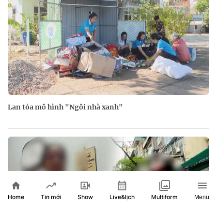
Lan tỏa mô hình "Ngôi nhà xanh"
Home
Show
Live&lịch
Tin mới
Multiform
Menu