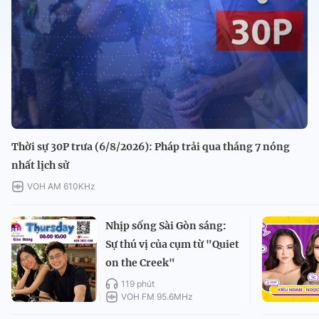
Thời sự 30P trưa (6/8/2026): Pháp trải qua tháng 7 nóng
nhất lịch sử
VOH AM 610KHz
Nhịp sống Sài Gòn sáng:
Sự thú vị của cụm từ "Quiet
on the Creek"
119 phút
VOH FM 95.6MHz