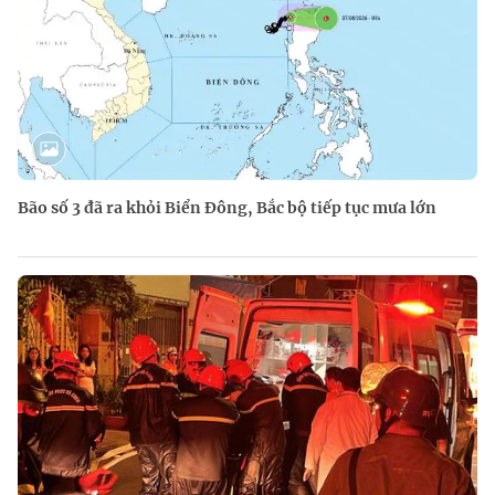
Bão số 3 đã ra khỏi Biển Đông, Bắc bộ tiếp tục mưa lớn