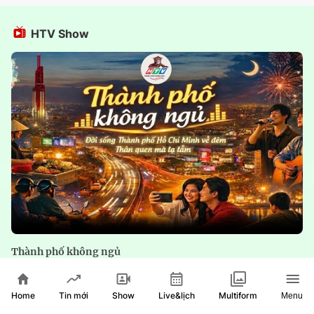
HTV Show
Thành phố không ngủ
Home
Show
Live&lịch
Tin mới
Multiform
Menu