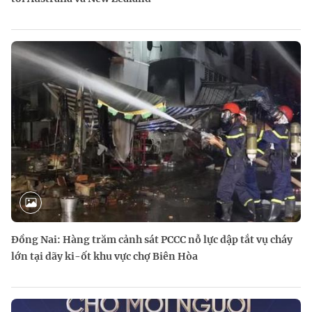
Đồng Nai: Hàng trăm cảnh sát PCCC nỗ lực dập tắt vụ cháy
lớn tại dãy ki-ốt khu vực chợ Biên Hòa