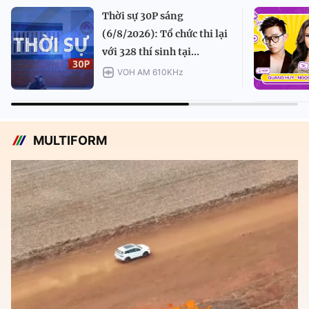
Thời sự 30P sáng
(6/8/2026): Tổ chức thi lại
với 328 thí sinh tại...
VOH AM 610KHz
MULTIFORM