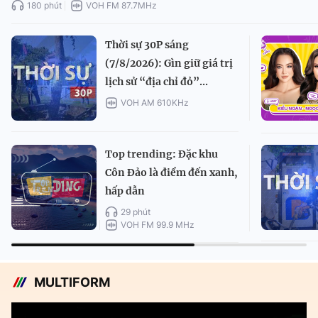
180 phút
VOH FM 87.7MHz
Thời sự 30P sáng
(7/8/2026): Gìn giữ giá trị
lịch sử “địa chỉ đỏ”...
VOH AM 610KHz
Top trending: Đặc khu
Côn Đảo là điểm đến xanh,
hấp dẫn
29 phút
VOH FM 99.9 MHz
MULTIFORM