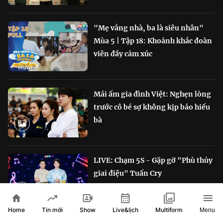
"Mẹ vắng nhà, ba là siêu nhân"
Mùa 5 | Tập 18: Khoảnh khắc đoàn
viên đầy cảm xúc
Mái ấm gia đình Việt: Nghẹn lòng
trước cô bé sợ không kịp báo hiếu
bà
LIVE: Chạm 5S - Gặp gỡ "Phù thủy
giai điệu" Tuấn Cry
Home
Show
Live&lịch
Tin mới
Multiform
Menu