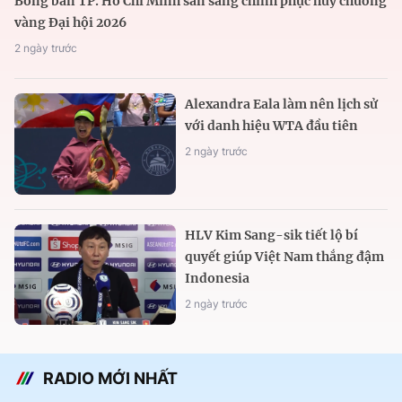
Bóng bàn TP. Hồ Chí Minh sẵn sàng chinh phục huy chương
vàng Đại hội 2026
2 ngày trước
Alexandra Eala làm nên lịch sử
với danh hiệu WTA đầu tiên
2 ngày trước
HLV Kim Sang-sik tiết lộ bí
quyết giúp Việt Nam thắng đậm
Indonesia
2 ngày trước
RADIO MỚI NHẤT