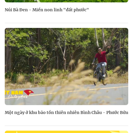
Núi Bà Đen - Miền non linh "đất phước"
Một ngày ở khu bảo tồn thiên nhiên Bình Châu - Phước Bửu