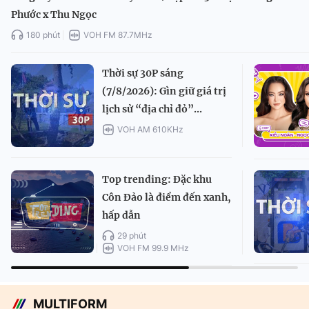
Phước x Thu Ngọc
180 phút
VOH FM 87.7MHz
Thời sự 30P sáng
(7/8/2026): Gìn giữ giá trị
lịch sử “địa chỉ đỏ”...
VOH AM 610KHz
Top trending: Đặc khu
Côn Đảo là điểm đến xanh,
hấp dẫn
29 phút
VOH FM 99.9 MHz
MULTIFORM