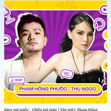
Sáng mỹ miều - Chiều mỹ mãn | Tập 1083: Phạm Hồng