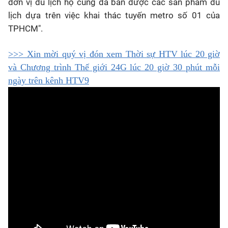
đơn vị du lịch họ cũng đã bán được các sản phẩm du
lịch dựa trên việc khai thác tuyến metro số 01 của
TPHCM".
>>> Xin mời quý vị đón xem Thời sự HTV lúc 20 giờ
và Chương trình Thế giới 24G lúc 20 giờ 30 phút mỗi
ngày trên kênh HTV9