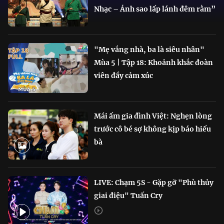
Nhạc – Ánh sao lấp lánh đêm rằm”
"Mẹ vắng nhà, ba là siêu nhân"
Mùa 5 | Tập 18: Khoảnh khắc đoàn
viên đầy cảm xúc
Mái ấm gia đình Việt: Nghẹn lòng
trước cô bé sợ không kịp báo hiếu
bà
LIVE: Chạm 5S - Gặp gỡ "Phù thủy
giai điệu" Tuấn Cry