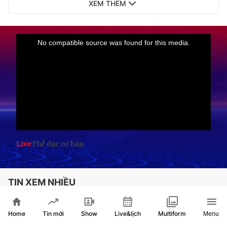
XEM THÊM
Live
Thể dục cơ bản
TIN XEM NHIỀU
Phong trào bóng rổ lan tỏa, góp phần phát
triển thể thao TP. Hồ Chí Minh
Home
Show
Live&lịch
Tin mới
Multiform
Menu