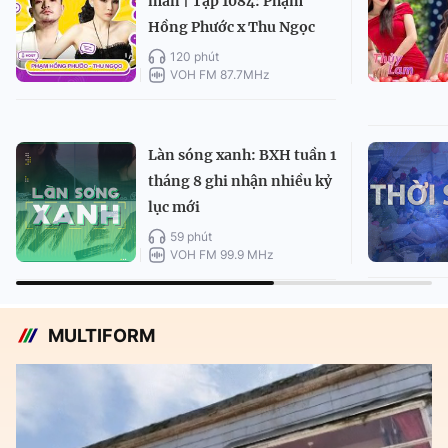
mãn | Tập 1084: Phạm
Hồng Phước x Thu Ngọc
120 phút
VOH FM 87.7MHz
Làn sóng xanh: BXH tuần 1
tháng 8 ghi nhận nhiều kỷ
lục mới
59 phút
VOH FM 99.9 MHz
MULTIFORM