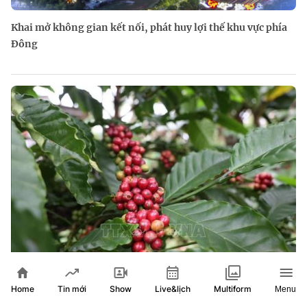
Khai mở không gian kết nối, phát huy lợi thế khu vực phía
Đông
Giá cà phê tăng nhẹ
Home
Show
Live&lịch
Tin mới
Multiform
Menu