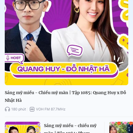
Sáng mỹ miều - Chiều mỹ mãn | Tập 1085: Quang Huy x Đỗ
Nhật Hà
180 phút
VOH FM 87.7MHz
Sáng mỹ miều - chiều mỹ