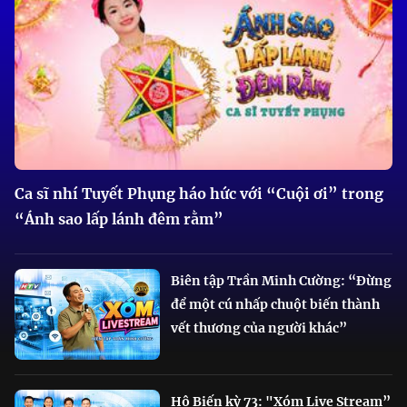
Ca sĩ nhí Tuyết Phụng háo hức với “Cuội ơi” trong
“Ánh sao lấp lánh đêm rằm”
Biên tập Trần Minh Cường: “Đừng
để một cú nhấp chuột biến thành
vết thương của người khác”
Hô Biến kỳ 73: "Xóm Live Stream”