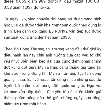
diesel 0.05S giảm 989 đồng/lít; dầu mazut 180 CST
3.5S giảm 1.037 đồng/kg.
Từ ngày 1/6, việc chuyển đổi sang sử dụng xăng sinh
học E10 đã được triển khai trên toàn quốc theo đúng lộ
trình. Bên cạnh đó, xăng E5 RON92 vẫn tiếp tục được
sản xuất, cung ứng đến hết năm 2030.
Theo Bộ Công Thương, thị trường xăng dầu thế giới kỳ
điều hành lần này chịu ảnh hưởng của các yếu tố chủ
yếu như: Diễn biến kéo dài của cuộc đàm phán chấm
dứt xung đột giữa Mỹ và Iran; căng thẳng gia tăng tại
khu vực Trung Đông khi Mỹ và Iran tiếp tục tấn công
qua lại nhau, Iran và Israel tấn công nhau nhưng sau đó
tuyên bố chấm dứt; xung đột quân sự giữa Nga với
Ukraine vẫn tiếp diễn... Các yếu tố nêu trên khiến giá
thành phẩm xăng dầu thế giới những ngày qua tăng,
giảm tùy từng mặt hàng.