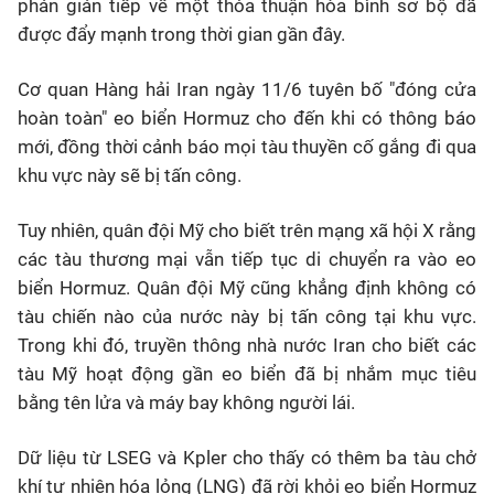
phán gián tiếp về một thỏa thuận hòa bình sơ bộ đã
được đẩy mạnh trong thời gian gần đây.
Cơ quan Hàng hải Iran ngày
11/6
tuyên bố "đóng cửa
hoàn toàn" eo biển Hormuz cho đến khi có thông báo
mới, đồng thời cảnh báo mọi tàu thuyền cố gắng đi qua
khu vực này sẽ bị tấn công.
Tuy nhiên, quân đội Mỹ cho biết trên mạng xã hội X rằng
các tàu thương mại vẫn tiếp tục di chuyển ra vào eo
biển Hormuz. Quân đội Mỹ cũng khẳng định không có
tàu chiến nào của nước này bị tấn công tại khu vực.
Trong khi đó, truyền thông nhà nước Iran cho biết các
tàu Mỹ hoạt động gần eo biển đã bị nhắm mục tiêu
bằng tên lửa và máy bay không người lái.
Dữ liệu từ LSEG và Kpler cho thấy có thêm ba tàu chở
khí tự nhiên hóa lỏng (LNG) đã rời khỏi eo biển Hormuz