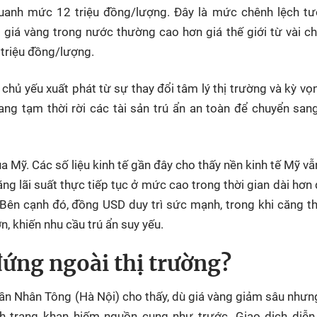
quanh mức 12 triệu đồng/lượng. Đây là mức chênh lệch tư
 giá vàng trong nước thường cao hơn giá thế giới từ vài ch
 triệu đồng/lượng.
hủ yếu xuất phát từ sự thay đổi tâm lý thị trường và kỳ vọ
đang tạm thời rời các tài sản trú ẩn an toàn để chuyển sa
ủa Mỹ. Các số liệu kinh tế gần đây cho thấy nền kinh tế Mỹ vẫn
ng lãi suất thực tiếp tục ở mức cao trong thời gian dài hơn 
Bên cạnh đó, đồng USD duy trì sức mạnh, trong khi căng t
n, khiến nhu cầu trú ẩn suy yếu.
đứng ngoài thị trường?
rần Nhân Tông (Hà Nội) cho thấy, dù giá vàng giảm sâu như
h trạng khan hiếm nguồn cung như trước. Giao dịch diễn 