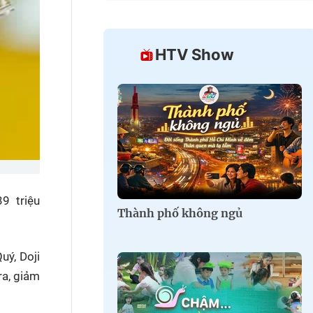
HTV Show
9 triệu
Thành phố không ngủ
uý, Doji
ra, giảm