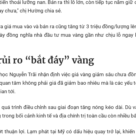
iến thoái lưỡng nan. Bán ra thì lỗ lớn, còn tiếp tục nắm giữ 
ay chưa," chị Hường chia sẻ.
 giá mua vào và bán ra cũng tăng từ 3 triệu đồng/lượng lên
này đồng nghĩa nhà đầu tư mua vàng gần như chịu lỗ ngay 
rủi ro “bắt đáy” vàng
 học Nguyễn Trãi nhận định việc giá vàng giảm sâu chưa đồ
 quan tâm không phải giá đã giảm bao nhiêu mà là các yếu t
an tới.
quá trình điều chỉnh sau giai đoạn tăng nóng kéo dài. Dù v
 trong bối cảnh kinh tế và địa chính trị toàn cầu còn nhiều bấ
ớt thuận lợi. Lạm phát tại Mỹ có dấu hiệu quay trở lại, khiế