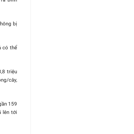
không bị
á có thể
,8 triệu
ồng/cây,
 gần 159
 lên tới