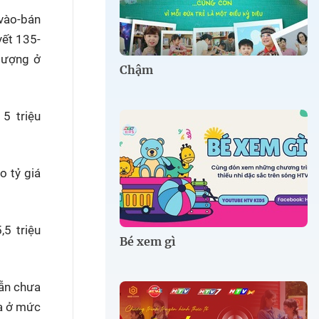
 vào-bán
yết 135-
/lượng ở
Chậm
5 triệu
o tỷ giá
5 triệu
Bé xem gì
vẫn chưa
ra ở mức