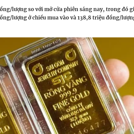
HTV Phim
HTV Sự kiện
HTV
đồng/lượng so với mở cửa phiên sáng nay, trong đó g
 không
Phim truyền hình
Made By Vietnam
Cuộ
đồng/lượng ở chiều mua vào và 138,8 triệu đồng/lượn
Cúp
Phim tài liệu
Ngày hội HTV
Cuộ
Innovation Fest
HT
Chung một tấm
SEA
 đình
lòng
khác
 trình