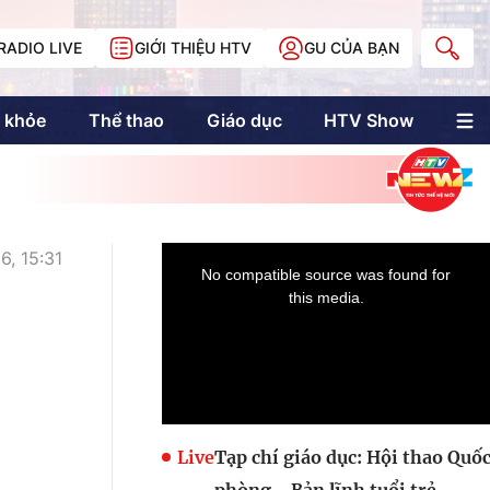
RADIO LIVE
GIỚI THIỆU HTV
GU CỦA BẠN
 khỏe
Thể thao
Giáo dục
HTV Show
nh trị
Multimedia
Multiform
Longform
NewZgraphic
6, 15:31
Doanh nhân Sài
Gòn
Các trang liên kết
Live
Tạp chí giáo dục: Hội thao Quố