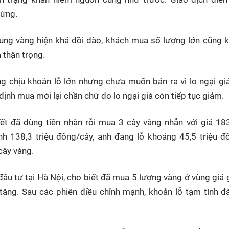
 ứng.
ung vàng hiện khá dồi dào, khách mua số lượng lớn cũng 
á thận trọng.
 chịu khoản lỗ lớn nhưng chưa muốn bán ra vì lo ngại gi
 định mua mới lại chần chừ do lo ngại giá còn tiếp tục giảm.
t đã dùng tiền nhàn rỗi mua 3 cây vàng nhẫn với giá 183
h 138,3 triệu đồng/cây, anh đang lỗ khoảng 45,5 triệu đ
cây vàng.
ầu tư tại Hà Nội, cho biết đã mua 5 lượng vàng ở vùng giá
 tăng. Sau các phiên điều chỉnh mạnh, khoản lỗ tạm tính đã