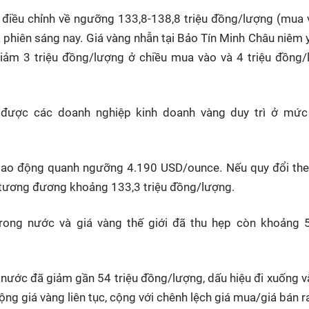
 điều chỉnh về ngưỡng 133,8-138,8 triệu đồng/lượng (mua
 phiên sáng nay. Giá vàng nhẫn tại Bảo Tín Minh Châu niêm 
giảm 3 triệu đồng/lượng ở chiều mua vào và 4 triệu đồng
 được các doanh nghiệp kinh doanh vàng duy trì ở mức 
y dao động quanh ngưỡng 4.190 USD/ounce. Nếu quy đổi the
ỉ tương đương khoảng 133,3 triệu đồng/lượng.
rong nước và giá vàng thế giới đã thu hẹp còn khoảng 5,
g nước đã giảm gần 54 triệu đồng/lượng, dấu hiệu đi xuống 
động giá vàng liên tục, cộng với chênh lệch giá mua/giá bán 