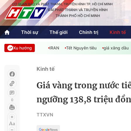
CƠ QUAN BÁO VÀ PHÁT THANH, TRUYỀN HÌNH TP. HỒ CHÍ MINH
ĐÀI PHÁT THANH VÀ TRUYỀN HÌNH
THÀNH PHỐ HỒ CHÍ MINH
Thời sự
Thế giới
Chính trị
Kinh tế
Xu hướng
IRAN
Tết Nguyên tiêu
giá xăng dầu
Thời sự
Thể thao
Văn hóa - G
Trong nước
Trong nướ
Kinh tế
Quốc tế
Quốc tế
Giá vàng trong nước t
An Sinh
Sách hay cuối tuần
Thế giới
ngưỡng 138,8 triệu đồ
0
Kinh doanh
Công nghệ
Phóng sự
TTXVN