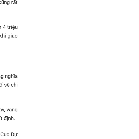
cũng rất
 4 triệu
khi giao
ng nghĩa
ố sẽ chi
ậy, vàng
t định.
n Cục Dự