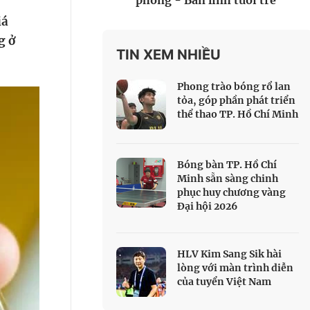
phòng - Bản lĩnh tuổi trẻ
 Thể thao
iá
c đua xe đạp
g ở
 Truyền hình
TIN XEM NHIỀU
c đua offroad
Phong trào bóng rổ lan
V
tỏa, góp phần phát triển
thể thao TP. Hồ Chí Minh
 Games 33
Bóng bàn TP. Hồ Chí
Minh sẵn sàng chinh
phục huy chương vàng
Đại hội 2026
HLV Kim Sang Sik hài
lòng với màn trình diễn
của tuyển Việt Nam