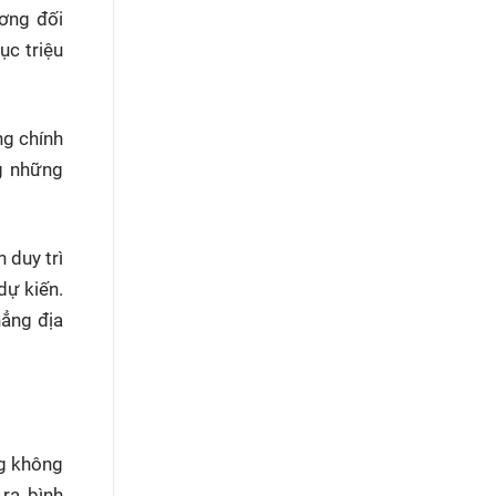
ơng đối
ục triệu
ng chính
ng những
 duy trì
dự kiến.
hẳng địa
ng không
ra bình