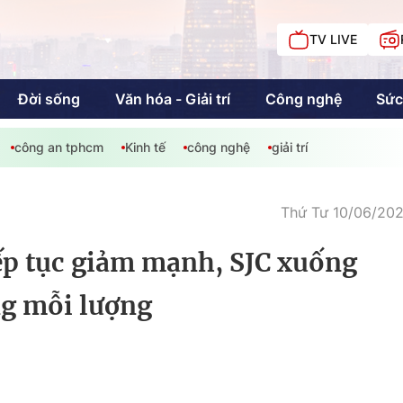
TV LIVE
Đời sống
Văn hóa - Giải trí
Công nghệ
Sức
công an tphcm
Kinh tế
công nghệ
giải trí
iải trí
Giáo dục
Kinh tế
Chí
c
Thứ Tư 10/06/202
iếp tục giảm mạnh, SJC xuống
Sức khỏe
Đời sống
ng mỗi lượng
Khán giả HTV
Chuyện chúng tôi