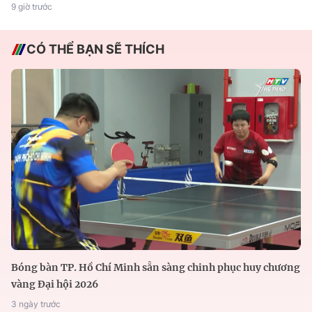
9 giờ trước
CÓ THỂ BẠN SẼ THÍCH
Bóng bàn TP. Hồ Chí Minh sẵn sàng chinh phục huy chương
vàng Đại hội 2026
3 ngày trước