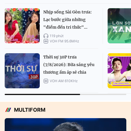
Nhịp sống Sài Gòn trưa:
Lạc bước giữa những
"điểm đến tri thức"...
119 phút
VOH FM 95.6MHz
Thời sự 30P trưa
(7/8/2026): Bữa sáng yêu
thương ấm áp sẻ chia
VOH AM 610KHz
MULTIFORM