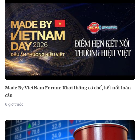
Made By VietNam Forum: Khơi thông cơ chế, kết nối toàn
cầu
6 giờ trước