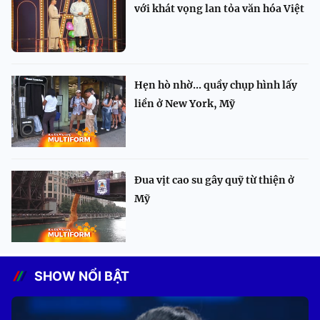
với khát vọng lan tỏa văn hóa Việt
Hẹn hò nhờ... quầy chụp hình lấy
liền ở New York, Mỹ
Đua vịt cao su gây quỹ từ thiện ở
Mỹ
SHOW NỔI BẬT