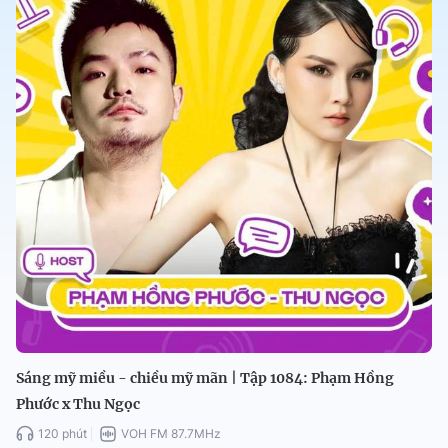
Sáng mỹ miều - chiều mỹ mãn | Tập 1084: Phạm Hồng
Phước x Thu Ngọc
120 phút
VOH FM 87.7MHz