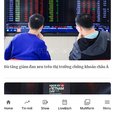
Đà tăng giảm đan xen trên thị trường chứng khoán châu Á
Home
Show
Live&lịch
Tin mới
Multiform
Menu