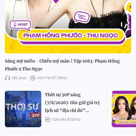
Sáng mỹ miều - Chiều mỹ mãn | Tập 1083: Phạm Hồng
Phước x Thu Ngọc
180 phút
VOH FM 87.7MHz
Thời sự 30P sáng
(7/8/2026): Gìn giữ giá trị
lịch sử “địa chỉ đỏ”...
VOH AM 610KHz