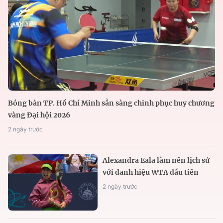
Bóng bàn TP. Hồ Chí Minh sẵn sàng chinh phục huy chương
vàng Đại hội 2026
2 ngày trước
Alexandra Eala làm nên lịch sử
với danh hiệu WTA đầu tiên
2 ngày trước