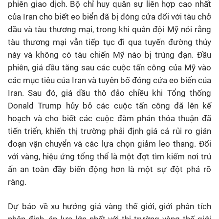
phiên giao dịch. Bộ chỉ huy quân sự liên hợp cao nhất
của Iran cho biết eo biển đã bị đóng cửa đối với tàu chở
dầu và tàu thương mại, trong khi quân đội Mỹ nói rằng
tàu thương mại vẫn tiếp tục đi qua tuyến đường thủy
này và không có tàu chiến Mỹ nào bị trúng đạn. Đầu
phiên, giá dầu tăng sau các cuộc tấn công của Mỹ vào
các mục tiêu của Iran và tuyên bố đóng cửa eo biển của
Iran. Sau đó, giá dầu thô đảo chiều khi Tổng thống
Donald Trump hủy bỏ các cuộc tấn công đã lên kế
hoạch và cho biết các cuộc đàm phán thỏa thuận đã
tiến triển, khiến thị trường phải định giá cả rủi ro gián
đoạn vận chuyển và các lựa chọn giảm leo thang. Đối
với vàng, hiệu ứng tổng thể là một đợt tìm kiếm nơi trú
ẩn an toàn đầy biến động hơn là một sự đột phá rõ
ràng.
Dự báo về xu hướng giá vàng thế giới, giới phân tích
nhận định, áp lực lớn nhất với thị trường vàng thế giới