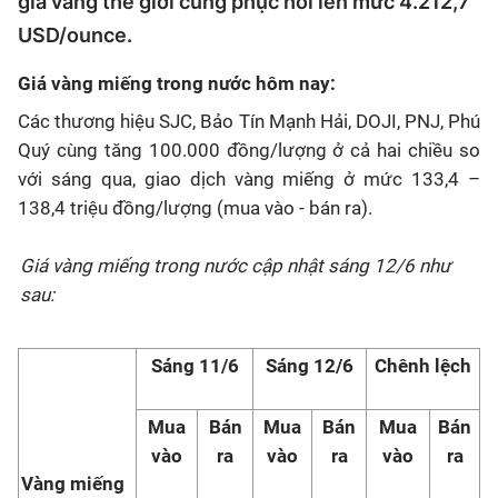
giá vàng thế giới cũng phục hồi lên mức 4.212,7
USD/ounce.
Giá vàng miếng trong nước hôm nay:
Các thương hiệu SJC, Bảo Tín Mạnh Hải, DOJI, PNJ, Phú
Quý cùng tăng 100.000 đồng/lượng ở cả hai chiều so
với sáng qua, giao dịch vàng miếng ở mức 133,4 –
138,4 triệu đồng/lượng (mua vào - bán ra).
Giá vàng miếng trong nước cập nhật sáng 12/6 như
sau:
Sáng 11/6
Sáng 12/6
Chênh lệch
Mua
Bán
Mua
Bán
Mua
Bán
vào
ra
vào
ra
vào
ra
Vàng miếng