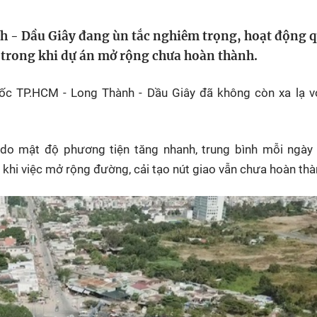
HTV Phim
HTV Sự kiện
HTV
 - Dầu Giây đang ùn tắc nghiêm trọng, hoạt động 
 không
Phim truyền hình
Made By Vietnam
Cuộ
Cúp
 trong khi dự án mở rộng chưa hoàn thành.
Phim tài liệu
Ngày hội HTV
Cuộ
Innovation Fest
tốc TP.HCM - Long Thành - Dầu Giây đã không còn xa lạ v
HT
Chung một tấm
SEA
 đình
lòng
 do mật độ phương tiện tăng nhanh, trung bình mỗi ngày
 khi việc mở rộng đường, cải tạo nút giao vẫn chưa hoàn thà
khác
 trình