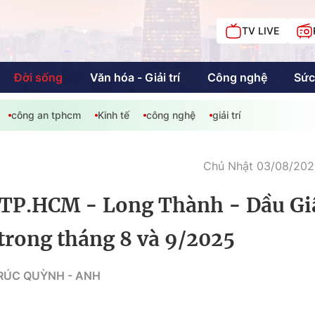
TV LIVE
Đời sống
Văn hóa - Giải trí
Công nghệ
Sức
công an tphcm
Kinh tế
công nghệ
giải trí
iải trí
Giáo dục
Kinh tế
Chí
c
Chủ Nhật 03/08/2025
 TP.HCM - Long Thành - Dầu Gi
Sức khỏe
Đời sống
trong tháng 8 và 9/2025
Khán giả HTV
Chuyện chúng tôi
TRÚC QUỲNH - ANH