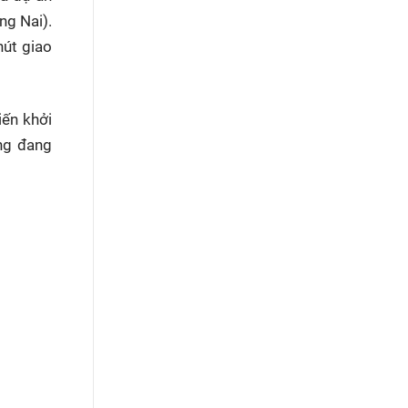
ng Nai).
nút giao
iến khởi
ng đang