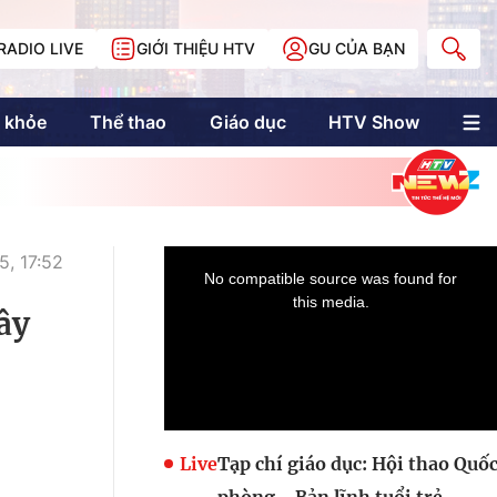
RADIO LIVE
GIỚI THIỆU HTV
GU CỦA BẠN
 khỏe
Thể thao
Giáo dục
HTV Show
nh trị
Multimedia
Multiform
Longform
NewZgraphic
, 17:52
Doanh nhân Sài
Gòn
ây
Các trang liên kết
Live
Tạp chí giáo dục: Hội thao Quố