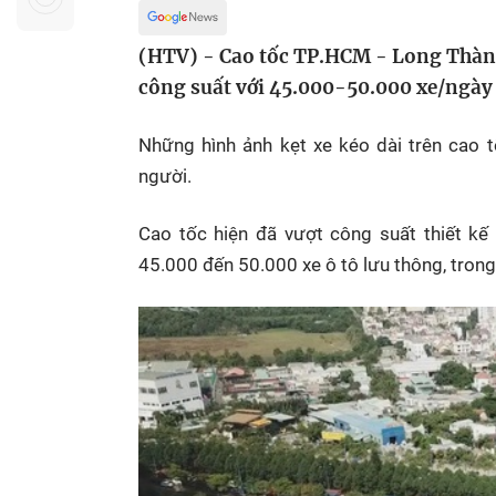
Sự kiện quan tâm
Chuyên đề
HTV Show
(HTV) - Cao tốc TP.HCM - Long Thành
Không gian văn hóa
Thành phố
Hồ Chí Minh
ngủ
công suất với 45.000-50.000 xe/ngày
Chuyển đổi số
Chậm
Những hình ảnh kẹt xe kéo dài trên cao 
Bé xem gì
người.
Mái ấm gia
Cao tốc hiện đã vượt công suất thiết kế
Việt
45.000 đến 50.000 xe ô tô lưu thông, trong
Các show 
Các chương
khác