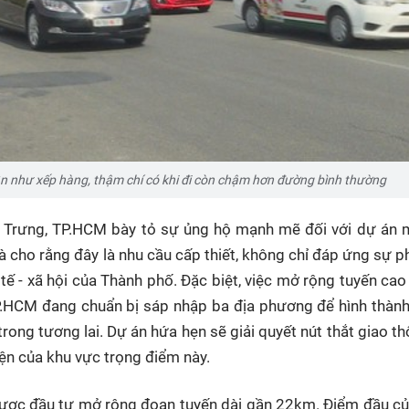
gần như xếp hàng, thậm chí có khi đi còn chậm hơn đường bình thường
h Trưng, TP.HCM bày tỏ sự ủng hộ mạnh mẽ đối với dự án 
 cho rằng đây là nhu cầu cấp thiết, không chỉ đáp ứng sự ph
 tế - xã hội của Thành phố. Đặc biệt, việc mở rộng tuyến cao
P.HCM đang chuẩn bị sáp nhập ba địa phương để hình thàn
trong tương lai. Dự án hứa hẹn sẽ giải quyết nút thắt giao th
iện của khu vực trọng điểm này.
được đầu tư mở rộng đoạn tuyến dài gần 22km. Điểm đầu c