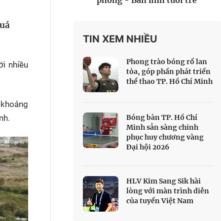
phòng - Bản lĩnh tuổi trẻ
 Thể thao
quá
c đua xe đạp
 Truyền hình
TIN XEM NHIỀU
c đua offroad
Phong trào bóng rổ lan
ới nhiều
V
tỏa, góp phần phát triển
thể thao TP. Hồ Chí Minh
 Games 33
 khoảng
nh.
Bóng bàn TP. Hồ Chí
Minh sẵn sàng chinh
phục huy chương vàng
Đại hội 2026
HLV Kim Sang Sik hài
lòng với màn trình diễn
của tuyển Việt Nam