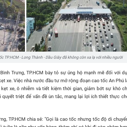
tốc TP.HCM - Long Thành - Dầu Giây đã không còn xa lạ với nhiều người
Bình Trưng, TP.HCM bày tỏ sự ủng hộ mạnh mẽ đối với d
ẹt xe. Việc nhà nước đầu tư mở rộng đoạn cao tốc An Phú là
kẹt xe, ô nhiễm và tiết kiệm thời gian, giảm bớt sự khó ch
quyết triệt để vấn đề ùn tắc, mang lại lợi ích thiết thực c
g, TP.HCM chia sẻ: "Gọi là cao tốc nhưng tốc độ di chuy
ối tuần là gần như xếp hàng, thậm chí có khi đi còn chậm h