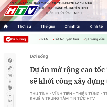
CƠ QUAN BÁO VÀ PHÁT THANH, TRUYỀN HÌNH TP. HỒ CHÍ MINH
ĐÀI PHÁT THANH VÀ TRUYỀN HÌNH
THÀNH PHỐ HỒ CHÍ MINH
Thời sự
Thế giới
Chính trị
Kinh tế
Xu hướng
IRAN
Tết Nguyên tiêu
giá xăng dầu
Thời sự
Thể thao
Văn hóa - G
Trong nước
Trong nướ
Đời sống
Quốc tế
Quốc tế
Dự án mở rộng cao tốc
An Sinh
Sách hay cuối tuần
Thế giới
sẽ khởi công xây dựng 
0
Kinh doanh
Công nghệ
Phóng sự
THU TÌNH - VĨNH TIẾN - THIỆN TÙNG - 
KHUÊ // TRUNG TÂM TIN TỨC HTV