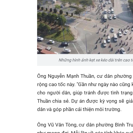
Những hình ảnh kẹt xe kéo dài trên cao 
Ông Nguyễn Mạnh Thuần, cư dân phường 
rộng cao tốc này. "Gần như ngày nào cũng k
cho người dân, giúp tránh được tình trạng 
Thuần chia sẻ. Dự án được kỳ vọng sẽ giải 
dân và góp phần cải thiện môi trường.
Ông Vũ Văn Tòng, cư dân phường Bình Trưn
như mong đợi. Mỗi lần về các tỉnh khác cu