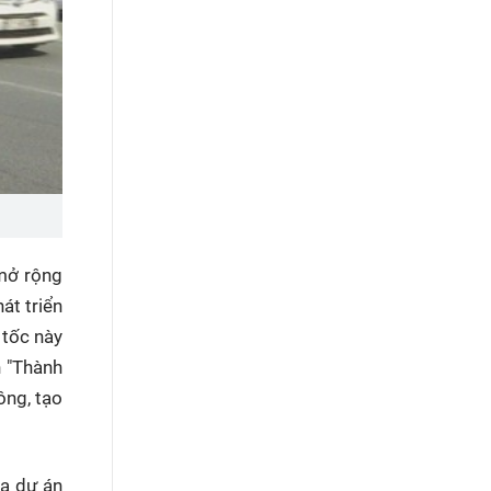
mở rộng
át triển
 tốc này
h "Thành
ông, tạo
ủa dự án