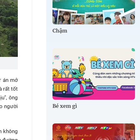
Chậm
ự án mở
 rất tốt
ịu", ông
Bé xem gì
ho người
ển không
ơn đường