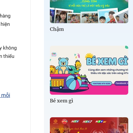
 hàng
 hiện
Chậm
áy không
n thiếu
t mỗi
Bé xem gì