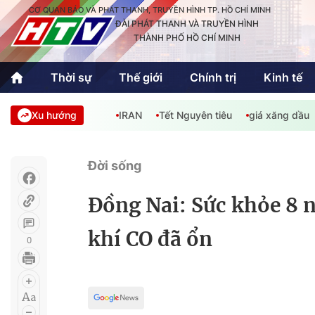
CƠ QUAN BÁO VÀ PHÁT THANH, TRUYỀN HÌNH TP. HỒ CHÍ MINH
ĐÀI PHÁT THANH VÀ TRUYỀN HÌNH
THÀNH PHỐ HỒ CHÍ MINH
Thời sự
Thế giới
Chính trị
Kinh tế
Xu hướng
IRAN
Tết Nguyên tiêu
giá xăng dầu
Thời sự
Thể thao
Văn hóa - G
Trong nước
Trong nướ
Đời sống
Quốc tế
Quốc tế
Đồng Nai: Sức khỏe 8 
An Sinh
Sách hay cuối tuần
Thế giới
khí CO đã ổn
0
Kinh doanh
Công nghệ
Phóng sự