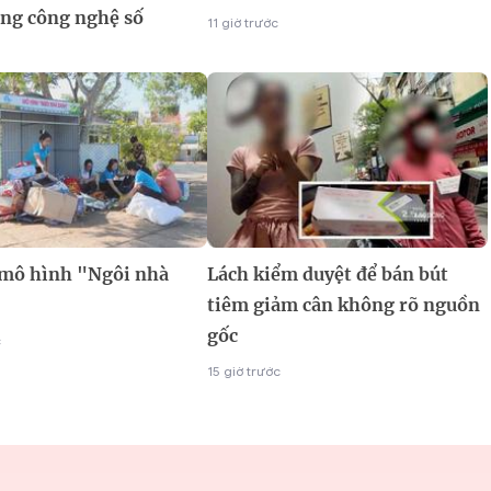
ng công nghệ số
11 giờ trước
 mô hình "Ngôi nhà
Lách kiểm duyệt để bán bút
tiêm giảm cân không rõ nguồn
gốc
c
15 giờ trước