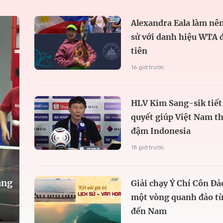
Alexandra Eala làm nên
sử với danh hiệu WTA 
tiên
16 giờ trước
HLV Kim Sang-sik tiết 
quyết giúp Việt Nam t
đậm Indonesia
18 giờ trước
àng
Giải chạy Ý Chí Côn Đả
một vòng quanh đảo từ
đến Nam