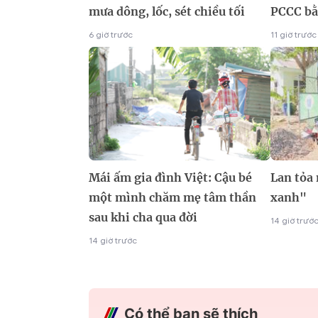
mưa dông, lốc, sét chiều tối
PCCC bằ
6 giờ trước
11 giờ trước
Mái ấm gia đình Việt: Cậu bé
Lan tỏa
một mình chăm mẹ tâm thần
xanh"
sau khi cha qua đời
14 giờ trướ
14 giờ trước
Có thể bạn sẽ thích