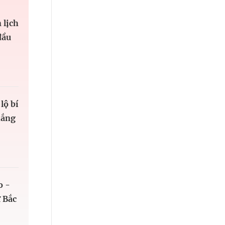
 lịch
đầu
lộ bí
hắng
o -
 Bắc