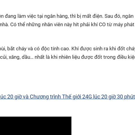
ên đang làm việc tại ngân hàng, thì bị mất điện. Sau đó, ngân
hà. Có thể những nhân viên này hít phải khí CO từ máy phát
i, bắt cháy và có độc tính cao. Khí được sinh ra khi đốt ch
 củi, xăng, dầu… nhất là khi nhiên liệu được đốt trong điều kiệ
úc 20 giờ và Chương trình Thế giới 24G lúc 20 giờ 30 phú