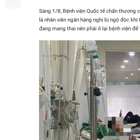
Sự kiện quan tâm
Chuyên đề
HTV Show
Sáng 1/8, Bệnh viện Quốc tế chấn thương c
Không gian văn hóa
Thành phố
là nhân viên ngân hàng nghi bị ngộ độc khí
Hồ Chí Minh
ngủ
đang mang thai nên phải ở lại bệnh viện để 
Chuyển đổi số
Chậm
Bé xem gì
Mái ấm gia
Việt
Các show 
Các chương
khác