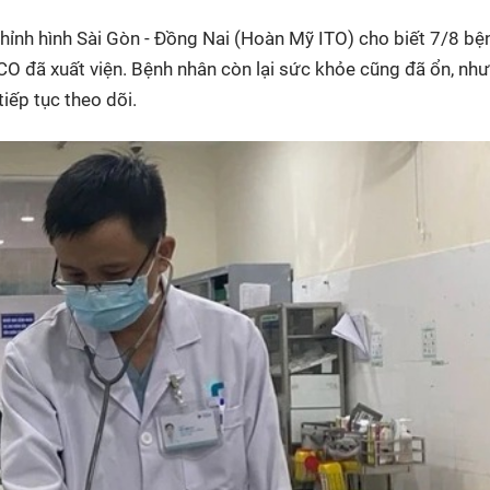
HTV Phim
HTV Sự kiện
HTV
hỉnh hình Sài Gòn - Đồng Nai (Hoàn Mỹ ITO) cho biết 7/8 bệ
 không
Phim truyền hình
Made By Vietnam
Cuộ
 CO đã xuất viện. Bệnh nhân còn lại sức khỏe cũng đã ổn, nh
Cúp
Phim tài liệu
Ngày hội HTV
tiếp tục theo dõi.
Cuộ
Innovation Fest
HT
Chung một tấm
SEA
 đình
lòng
khác
 trình