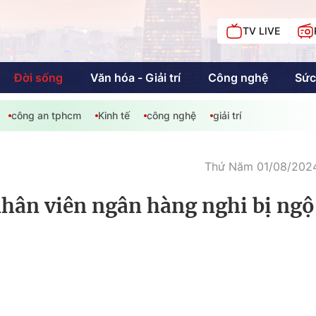
TV LIVE
Đời sống
Văn hóa - Giải trí
Công nghệ
Sức
công an tphcm
Kinh tế
công nghệ
giải trí
iải trí
Giáo dục
Kinh tế
Chí
c
Thứ Năm 01/08/2024
nhân viên ngân hàng nghi bị ngộ
Sức khỏe
Đời sống
Khán giả HTV
Chuyện chúng tôi