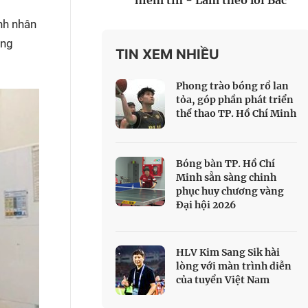
niềm tin - Làm theo lời Bác
 Thể thao
nh nhân
c đua xe đạp
ưng
 Truyền hình
TIN XEM NHIỀU
c đua offroad
Phong trào bóng rổ lan
V
tỏa, góp phần phát triển
thể thao TP. Hồ Chí Minh
 Games 33
Bóng bàn TP. Hồ Chí
Minh sẵn sàng chinh
phục huy chương vàng
Đại hội 2026
HLV Kim Sang Sik hài
lòng với màn trình diễn
của tuyển Việt Nam