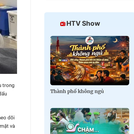
HTV Show
u trong
Thành phố không ngủ
 dấu
heo dõi
 mặt và