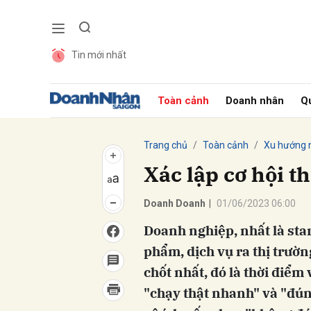
Tin mới nhất
Gửi 
Toàn cảnh
Doanh nhân
Qu
Trang chủ
Toàn cảnh
Xu hướng 
Xác lập cơ hội t
Doanh Doanh
|
01/06/2023 06:00
Doanh nghiệp, nhất là sta
phẩm, dịch vụ ra thị trườn
chốt nhất, đó là thời điểm
"chạy thật nhanh" và "đúng