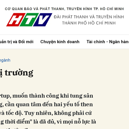
bình luận
ản trị và Đổi mới
Chuyện kinh doanh
Tài chính - Ngân hàn
ngành
hị trường
rtup, muốn thành công khi tung sản
Hủy
G
g, cần quan tâm đến hai yếu tố then
 và tốc độ. Tuy nhiên, không phải cứ
 thời điểm" là đã đủ, vì mọi nỗ lực là