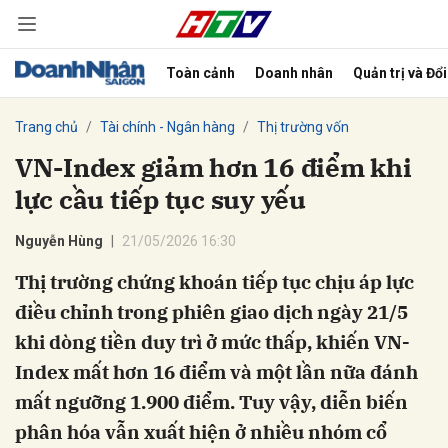
Toàn cảnh
Doanh nhân
Quản trị và Đổ
bình luận
Trang chủ
Tài chính - Ngân hàng
Thị trường vốn
VN-Index giảm hơn 16 điểm khi
lực cầu tiếp tục suy yếu
Nguyễn Hùng
21/05/2026 16:30
Thị trường chứng khoán tiếp tục chịu áp lực
điều chỉnh trong phiên giao dịch ngày 21/5
Hủy
G
khi dòng tiền duy trì ở mức thấp, khiến VN-
Index mất hơn 16 điểm và một lần nữa đánh
mất ngưỡng 1.900 điểm. Tuy vậy, diễn biến
phân hóa vẫn xuất hiện ở nhiều nhóm cổ