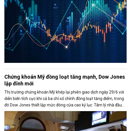
Chứng khoán Mỹ đồng loạt tăng mạnh, Dow Jones
lập đỉnh mới
Thị trường chứng khoán Mỹ khép lại phiên giao dịch ngày 29/6 với
diễn biến tích cực khi cả ba chỉ số chính đồng loạt tăng điểm, trong
đó Dow Jones thiết lập mức đóng cửa cao kỷ lục. Tâm lý nhà đầu
tư được cải thiện nhờ căng thẳng giữa Mỹ và Iran có dấu hiệu hạ
nhiệt, trong khi nhóm cổ phiếu công nghệ lấy lại đà tăng trước thềm
mùa công bố kết quả kinh doanh quý II.