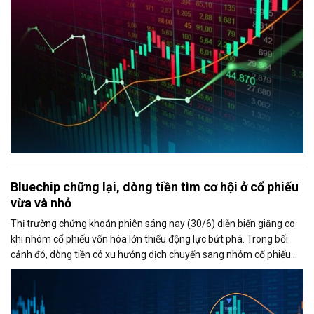
Bluechip chững lại, dòng tiền tìm cơ hội ở cổ phiếu
vừa và nhỏ
Thị trường chứng khoán phiên sáng nay (30/6) diễn biến giằng co
khi nhóm cổ phiếu vốn hóa lớn thiếu động lực bứt phá. Trong bối
cảnh đó, dòng tiền có xu hướng dịch chuyển sang nhóm cổ phiếu
vừa và nhỏ, đặc biệt là nhóm chứng khoán, giúp thanh khoản thị
trường duy trì ở mức cao và VN-Index vẫn giữ được sắc xanh.