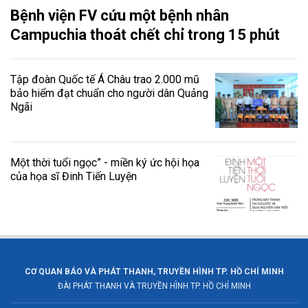
Bệnh viện FV cứu một bệnh nhân
Campuchia thoát chết chỉ trong 15 phút
Tập đoàn Quốc tế Á Châu trao 2.000 mũ
bảo hiểm đạt chuẩn cho người dân Quảng
Ngãi
Một thời tuổi ngọc” - miền ký ức hội họa
của họa sĩ Đinh Tiến Luyện
CƠ QUAN BÁO VÀ PHÁT THANH, TRUYỀN HÌNH TP. HỒ CHÍ MINH
ĐÀI PHÁT THANH VÀ TRUYỀN HÌNH TP. HỒ CHÍ MINH