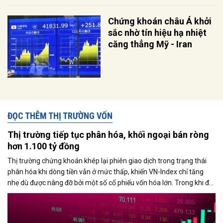
Chứng khoán châu Á khởi
sắc nhờ tín hiệu hạ nhiệt
căng thẳng Mỹ - Iran
ĐỌC THÊM THỊ TRƯỜNG VỐN
Thị trường tiếp tục phân hóa, khối ngoại bán ròng
hơn 1.100 tỷ đồng
Thị trường chứng khoán khép lại phiên giao dịch trong trạng thái
phân hóa khi dòng tiền vẫn ở mức thấp, khiến VN-Index chỉ tăng
nhẹ dù được nâng đỡ bởi một số cổ phiếu vốn hóa lớn. Trong khi đó,
áp lực bán từ khối ngoại gia tăng mạnh vào cuối phiên, với giá trị
bán ròng vượt 1.100 tỷ đồng trên sàn HoSE.