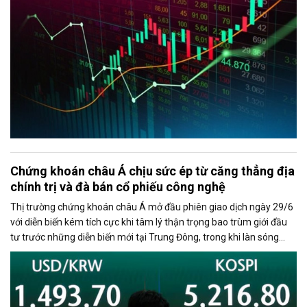
Chứng khoán châu Á chịu sức ép từ căng thẳng địa
chính trị và đà bán cổ phiếu công nghệ
Thị trường chứng khoán châu Á mở đầu phiên giao dịch ngày 29/6
với diễn biến kém tích cực khi tâm lý thận trọng bao trùm giới đầu
tư trước những diễn biến mới tại Trung Đông, trong khi làn sóng
chốt lời ở nhóm cổ phiếu công nghệ tiếp tục gây áp lực lên các chỉ
số lớn.