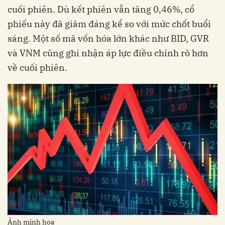
cuối phiên. Dù kết phiên vẫn tăng 0,46%, cổ
phiếu này đã giảm đáng kể so với mức chốt buổi
sáng. Một số mã vốn hóa lớn khác như BID, GVR
và VNM cũng ghi nhận áp lực điều chỉnh rõ hơn
về cuối phiên.
Ảnh minh họa