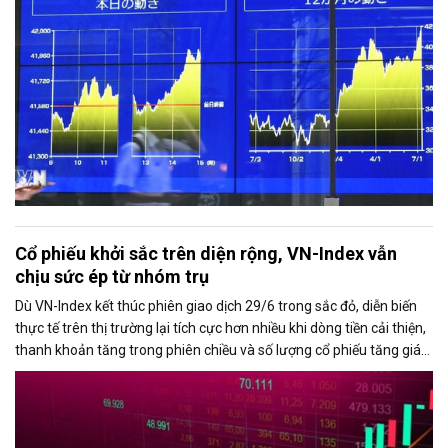
Cổ phiếu khởi sắc trên diện rộng, VN-Index vẫn
chịu sức ép từ nhóm trụ
Dù VN-Index kết thúc phiên giao dịch 29/6 trong sắc đỏ, diễn biến
thực tế trên thị trường lại tích cực hơn nhiều khi dòng tiền cải thiện,
thanh khoản tăng trong phiên chiều và số lượng cổ phiếu tăng giá
chiếm ưu thế. Áp lực giảm điểm của chỉ số chủ yếu đến từ nhóm cổ
phiếu vốn hóa lớn, đặc biệt là VIC và VHM.