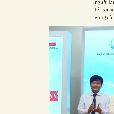
người là
tế - xã h
vững của