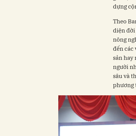
dựng cộn
Theo Ban
diện đời
nông ngh
đến các 
sản hay 
người nh
sâu và t
phương t