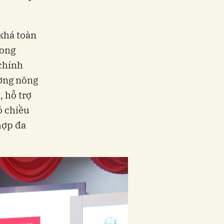
khá toàn
rong
chính
ường nông
 hỗ trợ
ó chiều
hợp đa