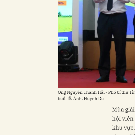
Ông Nguyễn Thanh Hải - Phó bí thư Tỉn
buổi lễ. Ảnh: Huỳnh Du
Mùa giải
hội viên
khu vực.