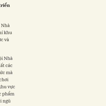
triển
i Nhà
hí khu
ực và
ội Nhà
ất các
hức mà
chơi
 khu vực
ác phẩm
i ngũ