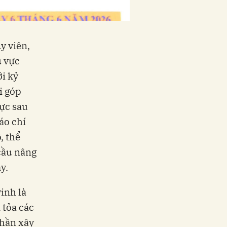
y viên,
u vực
ới kỷ
i góp
ực sau
áo chí
, thể
cầu nâng
y.
inh là
 tỏa các
phần xây