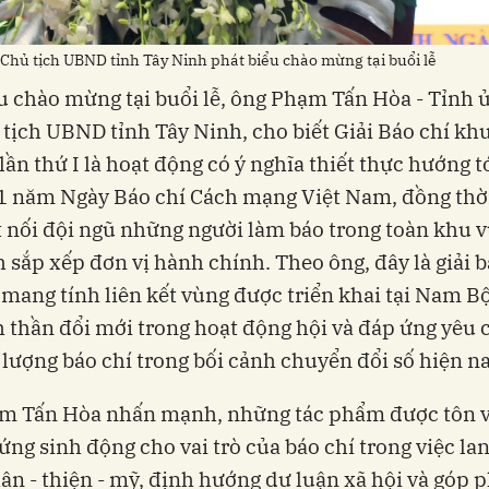
Chủ tịch UBND tỉnh Tây Ninh phát biểu chào mừng tại buổi lễ
u chào mừng tại buổi lễ, ông Phạm Tấn Hòa - Tỉnh ủ
tịch UBND tỉnh Tây Ninh, cho biết Giải Báo chí kh
ần thứ I là hoạt động có ý nghĩa thiết thực hướng t
1 năm Ngày Báo chí Cách mạng Việt Nam, đồng thờ
 nối đội ngũ những người làm báo trong toàn khu v
h sắp xếp đơn vị hành chính. Theo ông, đây là giải b
 mang tính liên kết vùng được triển khai tại Nam Bộ
h thần đổi mới trong hoạt động hội và đáp ứng yêu 
 lượng báo chí trong bối cảnh chuyển đổi số hiện na
m Tấn Hòa nhấn mạnh, những tác phẩm được tôn v
ng sinh động cho vai trò của báo chí trong việc lan
chân - thiện - mỹ, định hướng dư luận xã hội và góp 