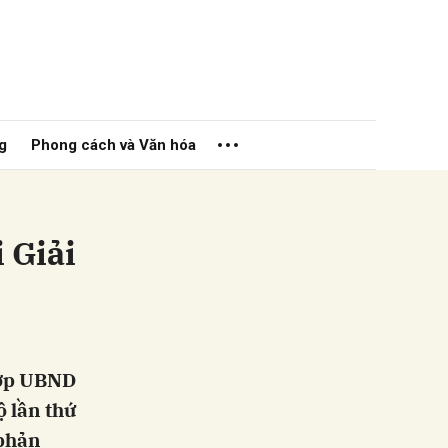
g
Phong cách và Văn hóa
 Giải
ửi
hợp UBND
ộ lần thứ
 phản