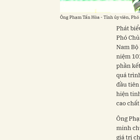
Ông Phạm Tấn Hòa - Tỉnh ủy viên, Phó 
Phát biể
Phó Chủ 
Nam Bộ l
niệm 10
phần kết
quá trìn
đầu tiên
hiện tin
cao chất
Ông Phạ
minh chứ
giá trị 