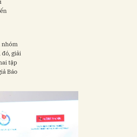
i
yến
ủa nhóm
đó, giải
hai tập
giả Báo