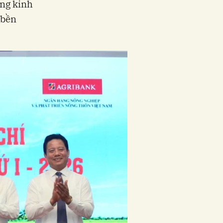
ống kinh
 bền