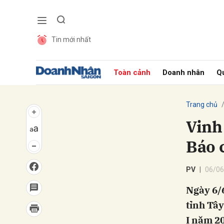
Tin mới nhất
Gửi 
Toàn cảnh
Doanh nhân
Qu
Trang chủ
Vinh
Báo 
PV
06/06
Ngày 6/
tỉnh Tây
I năm 2