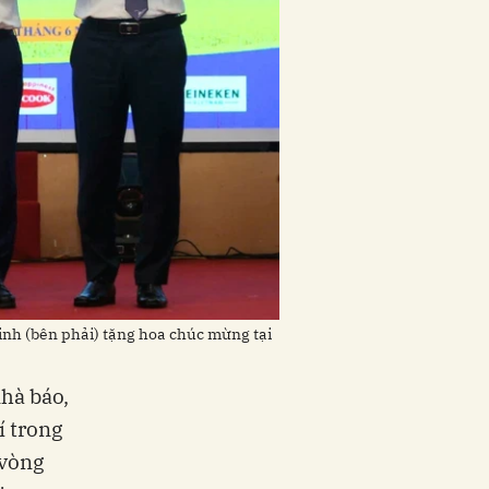
inh (bên phải) tặng hoa chúc mừng tại
nhà báo,
í trong
 vòng