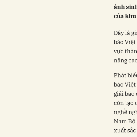
ánh sinh
của khu
Đây là g
báo Việt
vực thàn
nâng cao
Phát biể
báo Việt
giải báo
còn tạo 
nghề ngh
Nam Bộ 
xuất sắc