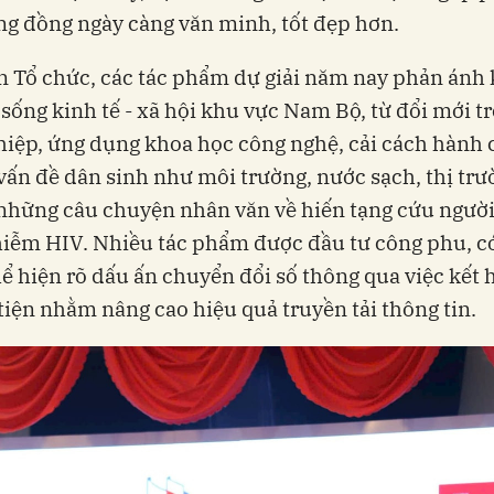
g đồng ngày càng văn minh, tốt đẹp hơn.
 Tổ chức, các tác phẩm dự giải năm nay phản ánh 
 sống kinh tế - xã hội khu vực Nam Bộ, từ đổi mới t
iệp, ứng dụng khoa học công nghệ, cải cách hành 
vấn đề dân sinh như môi trường, nước sạch, thị tr
những câu chuyện nhân văn về hiến tạng cứu người,
iễm HIV. Nhiều tác phẩm được đầu tư công phu, c
hể hiện rõ dấu ấn chuyển đổi số thông qua việc kết 
iện nhằm nâng cao hiệu quả truyền tải thông tin.