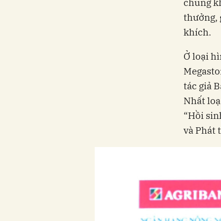
chung kh
thưởng, 
khích.
Ở loại hì
Megastor
tác giả 
Nhất loạ
“Hồi sin
và Phát 