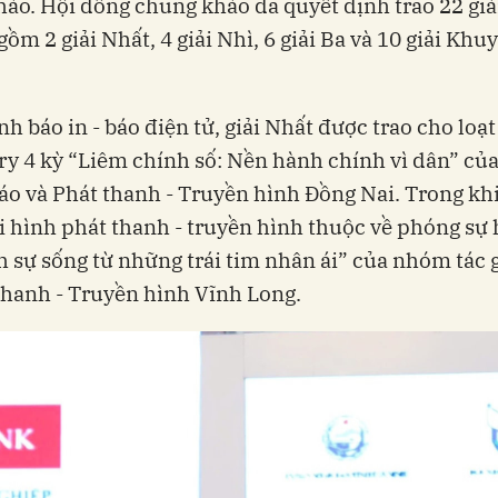
ảo. Hội đồng chung khảo đã quyết định trao 22 giả
gồm 2 giải Nhất, 4 giải Nhì, 6 giải Ba và 10 giải Khu
nh báo in - báo điện tử, giải Nhất được trao cho loạt
y 4 kỳ “Liêm chính số: Nền hành chính vì dân” c
Báo và Phát thanh - Truyền hình Đồng Nai. Trong khi 
i hình phát thanh - truyền hình thuộc về phóng sự 
h sự sống từ những trái tim nhân ái” của nhóm tác 
thanh - Truyền hình Vĩnh Long.