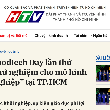
bình luận
ản trị và Đổi mới
Chuyện kinh doanh
Tài chính - Ngân hàn
uyện quản lý
BÀI LI
oodtech Day lần thứ
thử nghiệm cho mô hình
nghiệp” tại TP.HCM
Hủy
G
 khởi nghiệp, sự kiện giáo dục phi lợi