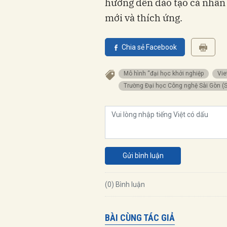
hướng đến đào tạo cá nhân 
mới và thích ứng.
Chia sẻ Facebook
mô hình “đại học khởi nghiệp
V
Trường Đại học Công nghệ Sài Gòn (
Gửi bình luận
(0) Bình luận
BÀI CÙNG TÁC GIẢ