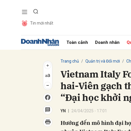
Tin mới nhất
Gửi 
Toàn cảnh
Doanh nhân
Qu
Trang chủ
Quản trị và Đổi mới
Ch
Vietnam Italy F
hai-Viên gạch 
“Đại học khởi 
YN
24/04/2025 - 17:01
Hướng đến mô hình đại học