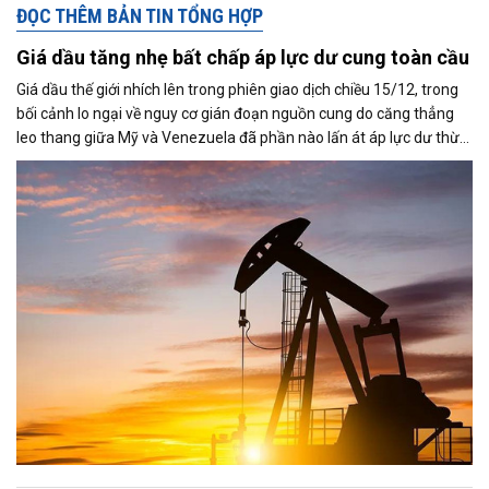
ĐỌC THÊM BẢN TIN TỔNG HỢP
Giá dầu tăng nhẹ bất chấp áp lực dư cung toàn cầu
Giá dầu thế giới nhích lên trong phiên giao dịch chiều 15/12, trong
bối cảnh lo ngại về nguy cơ gián đoạn nguồn cung do căng thẳng
leo thang giữa Mỹ và Venezuela đã phần nào lấn át áp lực dư thừa
nguồn cung đang bao trùm thị trường. Cùng với đó, giới đầu tư tiếp
tục theo dõi sát diễn biến liên quan đến khả năng đạt được một
thỏa thuận hòa bình giữa Nga và Ukraine.