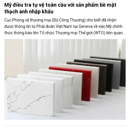
Mỹ điều tra tự vệ toàn cầu với sản phẩm bề mặt
thạch anh nhập khẩu
Cục Phòng vệ thương mại (Bộ Công Thương) cho biết đã nhận
được thông tin từ Phái đoàn Việt Nam tại Geneva về việc Mỹ chính
thức thông báo lên Tổ chức Thương mại Thế giới (WTO) liên quan
đến việc Ủy ban Thương mại Quốc tế Mỹ (USITC) khởi xướng điều
tra tự vệ toàn cầu đối với sản phẩm bề mặt thạch anh nhập khẩu
(quartz surface products).