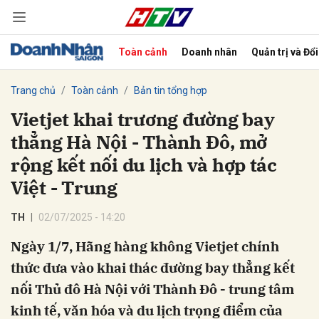
Toàn cảnh
Doanh nhân
Quản trị và Đổ
bình luận
Trang chủ
Toàn cảnh
Bản tin tổng hợp
Vietjet khai trương đường bay
thẳng Hà Nội - Thành Đô, mở
rộng kết nối du lịch và hợp tác
Việt - Trung
TH
02/07/2025 - 14:20
Hủy
G
Ngày 1/7, Hãng hàng không Vietjet chính
thức đưa vào khai thác đường bay thẳng kết
nối Thủ đô Hà Nội với Thành Đô - trung tâm
kinh tế, văn hóa và du lịch trọng điểm của