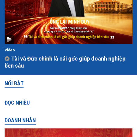
Video
Tài và Đức chính là cái gốc giúp doanh nghiệp
bền sâu
NỔI BẬT
ĐỌC NHIỀU
DOANH NHÂN