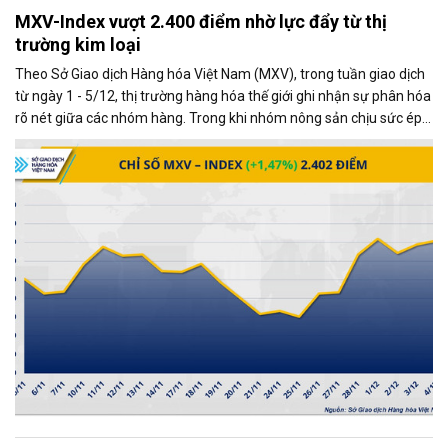
MXV-Index vượt 2.400 điểm nhờ lực đẩy từ thị
trường kim loại
Theo Sở Giao dịch Hàng hóa Việt Nam (MXV), trong tuần giao dịch
từ ngày 1 - 5/12, thị trường hàng hóa thế giới ghi nhận sự phân hóa
rõ nét giữa các nhóm hàng. Trong khi nhóm nông sản chịu sức ép
từ những diễn biến mới trong quan hệ thương mại Mỹ - Trung, thị
trường kim loại lại giao dịch khởi sắc, trở thành động lực chính kéo
chỉ số MXV-Index tăng mạnh.