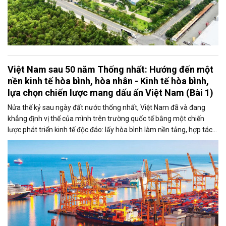
Việt Nam sau 50 năm Thống nhất: Hướng đến một
nền kinh tế hòa bình, hòa nhân - Kinh tế hòa bình,
lựa chọn chiến lược mang dấu ấn Việt Nam (Bài 1)
Nửa thế kỷ sau ngày đất nước thống nhất, Việt Nam đã và đang
khẳng định vị thế của mình trên trường quốc tế bằng một chiến
lược phát triển kinh tế độc đáo: lấy hòa bình làm nền tảng, hợp tác
làm động lực và con người làm trung tâm. Tư duy "kinh tế hòa bình"
trở thành kim chỉ nam xuyên suốt trong các chính sách đối ngoại,
thương mại và hội nhập quốc tế của Việt Nam.