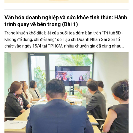
Văn hóa doanh nghiệp và sức khỏe tinh thần: Hành
trình quay về bên trong (Bài 1)
Trong khuôn khổ đặc biệt của buổi toạ đàm bàn tròn “Trí tuệ 5D -
Không để đúng, chỉ để sáng” do Tạp chí Doanh Nhân Sài Gòn tổ
chức vào ngày 15/4 tại TP.HCM, nhiều chuyên gia đã cùng nhau
bàn luận và khám phá những chiều sâu mới mẻ về chủ đề văn hóa
doanh nghiệp và sức khoẻ tinh thần trong môi trường kinh doanh
đầy biến động ngày nay.