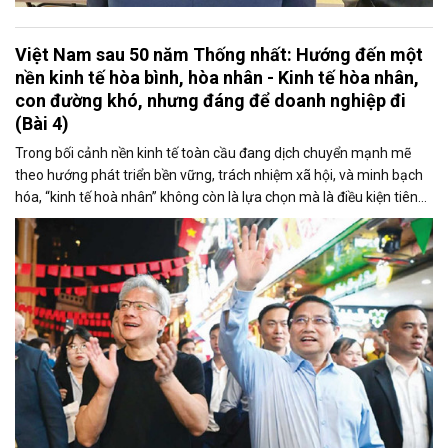
Việt Nam sau 50 năm Thống nhất: Hướng đến một
nền kinh tế hòa bình, hòa nhân - Kinh tế hòa nhân,
con đường khó, nhưng đáng để doanh nghiệp đi
(Bài 4)
Trong bối cảnh nền kinh tế toàn cầu đang dịch chuyển mạnh mẽ
theo hướng phát triển bền vững, trách nhiệm xã hội, và minh bạch
hóa, “kinh tế hoà nhân” không còn là lựa chọn mà là điều kiện tiên
quyết. Tăng trưởng ngày nay không đơn thuần là “tăng tốc”, mà là
“chọn lọc” - chọn những giá trị thực sự bền vững và nhân văn để
theo đuổi.