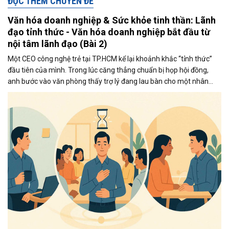
ĐỌC THÊM CHUYÊN ĐỀ
Văn hóa doanh nghiệp & Sức khỏe tinh thần: Lãnh
đạo tỉnh thức - Văn hóa doanh nghiệp bắt đầu từ
nội tâm lãnh đạo (Bài 2)
Một CEO công nghệ trẻ tại TP.HCM kể lại khoảnh khắc “tỉnh thức”
đầu tiên của mình. Trong lúc căng thẳng chuẩn bị họp hội đồng,
anh bước vào văn phòng thấy trợ lý đang lau bàn cho một nhân
viên mới vừa bị sếp khác mắng. Anh lạnh lùng buông: “Việc đó
không phải trách nhiệm em”. Trợ lý đáp: “Dạ, em chỉ không muốn
bạn ấy phải ngồi buồn bã ở một góc xấu xí như vậy”.