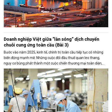
Doanh nghiệp Việt giữa “làn sóng” dịch chuyển
chuỗi cung ứng toàn cầu (Bài 3)
Bước vào năm 2025, kinh tế, chính trị toàn cầu tiếp tục có những
biến động mạnh mẽ: Những cuộc đối đầu thuế quan leo thang,
nguy cơ bùng phát thành một cuộc chiến thương mại toàn diện,
chủ nghĩa dân túy và bảo hộ thương mại gia tăng, chuỗi cung ứng
toàn cầu đang được tái định hình với những chuyển dịch chiến lược
quan trọng…