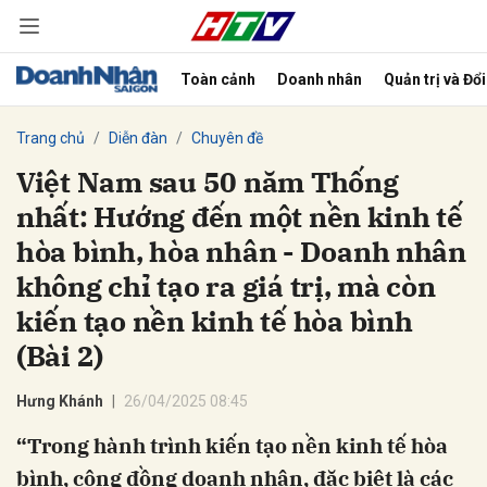
Toàn cảnh
Doanh nhân
Quản trị và Đổ
bình luận
Trang chủ
Diễn đàn
Chuyên đề
Việt Nam sau 50 năm Thống
nhất: Hướng đến một nền kinh tế
hòa bình, hòa nhân - Doanh nhân
không chỉ tạo ra giá trị, mà còn
kiến tạo nền kinh tế hòa bình
(Bài 2)
Hủy
G
Hưng Khánh
26/04/2025 08:45
“Trong hành trình kiến tạo nền kinh tế hòa
bình, cộng đồng doanh nhân, đặc biệt là các