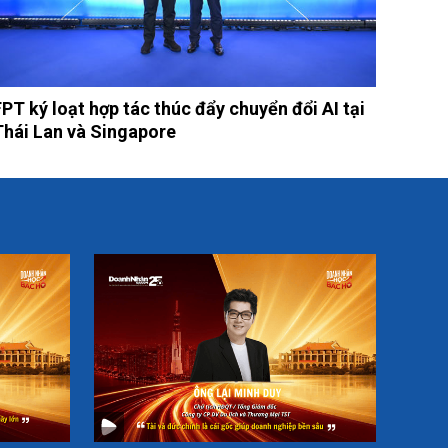
FPT ký loạt hợp tác thúc đẩy chuyển đổi AI tại
Thái Lan và Singapore