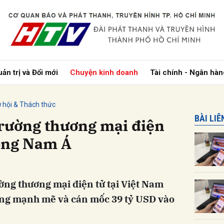
bình luận
ản trị và Đổi mới
Chuyện kinh doanh
Tài chính - Ngân hàn
 hội & Thách thức
BÀI LI
trường thương mại điện
Đông Nam Á
Hủy
G
ường thương mại điện tử tại Việt Nam
ởng mạnh mẽ và cán mốc 39 tỷ USD vào