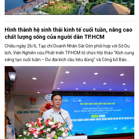
Hình thành hệ sinh thái kinh tế cuối tuần, nâng cao
chất lượng sống của người dân TP.HCM
Chiều ngày 26/6, Tạp chí Doanh Nhân Sài Gòn phối hợp với Sở Du
lịch, Viện Nghiên cứu Phát triển TP.HCM tổ chức Hội thảo "Kích cung
sáng tạo cuối tuần – Dư địa kích cầu tiêu dùng" và Công bố Báo
cáo năng lực phát triển doanh nghiệp TP.HCM năm 2025. Trân
trọng giới thiệu phát biểu của ông Nguyễn Ngọc Hồi - Phó Giám đốc
Sở Văn hoá - Thể thao TP.HCM tại Hội thảo.