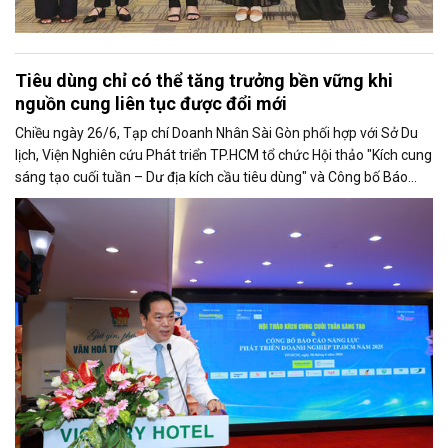
Tiêu dùng chỉ có thể tăng trưởng bền vững khi
nguồn cung liên tục được đổi mới
Chiều ngày 26/6, Tạp chí Doanh Nhân Sài Gòn phối hợp với Sở Du
lịch, Viện Nghiên cứu Phát triển TP.HCM tổ chức Hội thảo "Kích cung
sáng tạo cuối tuần – Dư địa kích cầu tiêu dùng" và Công bố Báo
cáo năng lực phát triển doanh nghiệp TP.HCM năm 2025. Trân
trọng giới thiệu phát biểu của ông Võ Hồng Sơn - Trưởng đại diện
Văn phòng Bộ Công Thương khu vực phía Nam tại Hội thảo.