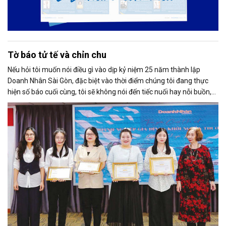
Tờ báo tử tế và chỉn chu
Nếu hỏi tôi muốn nói điều gì vào dịp kỷ niệm 25 năm thành lập
Doanh Nhân Sài Gòn, đặc biệt vào thời điểm chúng tôi đang thực
hiện số báo cuối cùng, tôi sẽ không nói đến tiếc nuối hay nỗi buồn,
thay vào đó là niềm tự hào. Bởi khi nghĩ về Doanh Nhân Sài Gòn, tôi
luôn nghĩ đó là một tờ báo “tử tế, chỉn chu”. Những điều tưởng như
rất bình thường ấy đã nuôi dưỡng tôi suốt 25 năm làm nghề. Và có
lẽ sẽ còn theo tôi đến hết cuộc đời cầm bút.