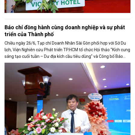
Báo chí đồng hành cùng doanh nghiệp và sự phát
triển của Thành phố
Chiều ngày 26/6, Tạp chí Doanh Nhân Sài Gòn phối hợp với Sở Du
lịch, Viện Nghiên cứu Phát triển TP.HCM tổ chức Hội thảo "Kích cung
sáng tạo cuối tuần – Dư địa kích cầu tiêu dùng" và Công bố Báo
cáo năng lực phát triển doanh nghiệp TP.HCM năm 2025. Trân
trọng giới thiệu phát biểu của ông Trần Trọng Dũng - Phó Chủ tịch
Hội Nhà báo Việt Nam tại Hội thảo.