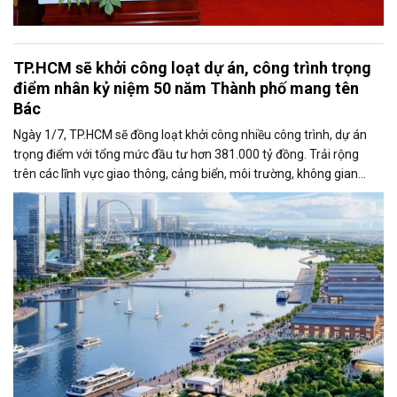
TP.HCM sẽ khởi công loạt dự án, công trình trọng
điểm nhân kỷ niệm 50 năm Thành phố mang tên
Bác
Ngày 1/7, TP.HCM sẽ đồng loạt khởi công nhiều công trình, dự án
trọng điểm với tổng mức đầu tư hơn 381.000 tỷ đồng. Trải rộng
trên các lĩnh vực giao thông, cảng biển, môi trường, không gian
công cộng và nhà ở xã hội, các dự án được kỳ vọng tạo động lực
tăng trưởng mới, mở rộng không gian phát triển và nâng cao năng
lực cạnh tranh của đô thị lớn nhất cả nước.