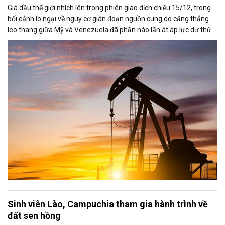
Giá dầu thế giới nhích lên trong phiên giao dịch chiều 15/12, trong
bối cảnh lo ngại về nguy cơ gián đoạn nguồn cung do căng thẳng
leo thang giữa Mỹ và Venezuela đã phần nào lấn át áp lực dư thừa
nguồn cung đang bao trùm thị trường. Cùng với đó, giới đầu tư tiếp
tục theo dõi sát diễn biến liên quan đến khả năng đạt được một
thỏa thuận hòa bình giữa Nga và Ukraine.
Sinh viên Lào, Campuchia tham gia hành trình về
đất sen hồng