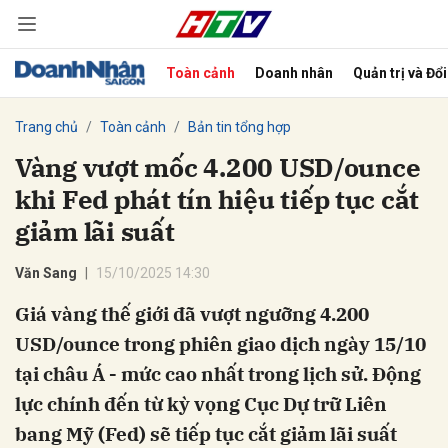
Toàn cảnh
Doanh nhân
Quản trị và Đổ
bình luận
Trang chủ
Toàn cảnh
Bản tin tổng hợp
Vàng vượt mốc 4.200 USD/ounce
khi Fed phát tín hiệu tiếp tục cắt
giảm lãi suất
Văn Sang
15/10/2025 14:30
Giá vàng thế giới đã vượt ngưỡng 4.200
Hủy
G
USD/ounce trong phiên giao dịch ngày 15/10
tại châu Á - mức cao nhất trong lịch sử. Động
lực chính đến từ kỳ vọng Cục Dự trữ Liên
bang Mỹ (Fed) sẽ tiếp tục cắt giảm lãi suất