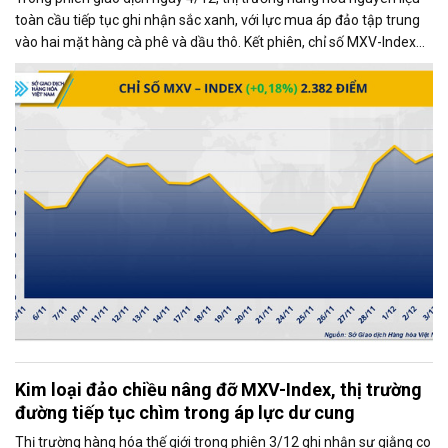
toàn cầu tiếp tục ghi nhận sắc xanh, với lực mua áp đảo tập trung
vào hai mặt hàng cà phê và dầu thô. Kết phiên, chỉ số MXV-Index
tăng gần 0,2%, đạt 2.382 điểm, phản ánh xu hướng tích cực chung
của thị trường.
Kim loại đảo chiều nâng đỡ MXV-Index, thị trường
đường tiếp tục chìm trong áp lực dư cung
Thị trường hàng hóa thế giới trong phiên 3/12 ghi nhận sự giằng co