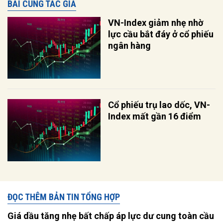
BÀI CÙNG TÁC GIẢ
VN-Index giảm nhẹ nhờ
lực cầu bắt đáy ở cổ phiếu
ngân hàng
Cổ phiếu trụ lao dốc, VN-
Index mất gần 16 điểm
ĐỌC THÊM BẢN TIN TỔNG HỢP
Giá dầu tăng nhẹ bất chấp áp lực dư cung toàn cầu