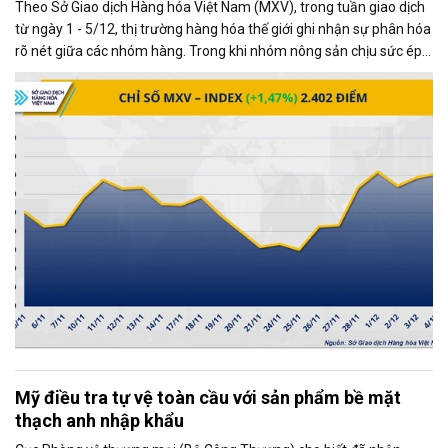
Theo Sở Giao dịch Hàng hóa Việt Nam (MXV), trong tuần giao dịch
từ ngày 1 - 5/12, thị trường hàng hóa thế giới ghi nhận sự phân hóa
rõ nét giữa các nhóm hàng. Trong khi nhóm nông sản chịu sức ép
từ những diễn biến mới trong quan hệ thương mại Mỹ - Trung, thị
trường kim loại lại giao dịch khởi sắc, trở thành động lực chính kéo
chỉ số MXV-Index tăng mạnh.
Mỹ điều tra tự vệ toàn cầu với sản phẩm bề mặt
thạch anh nhập khẩu