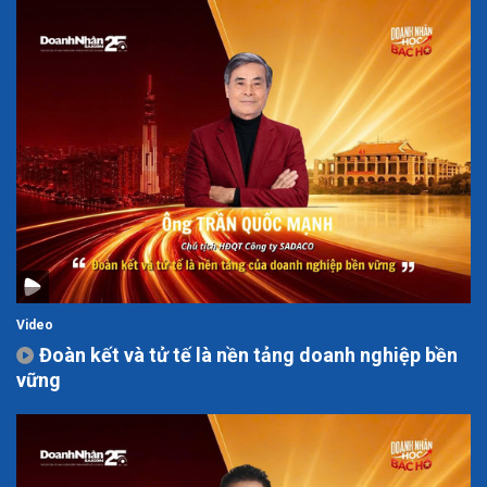
Video
Đoàn kết và tử tế là nền tảng doanh nghiệp bền
vững