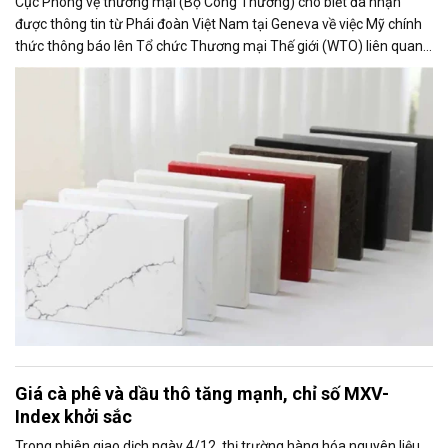
Cục Phòng vệ thương mại (Bộ Công Thương) cho biết đã nhận
được thông tin từ Phái đoàn Việt Nam tại Geneva về việc Mỹ chính
thức thông báo lên Tổ chức Thương mại Thế giới (WTO) liên quan
đến việc Ủy ban Thương mại Quốc tế Mỹ (USITC) khởi xướng điều
tra tự vệ toàn cầu đối với sản phẩm bề mặt thạch anh nhập khẩu
(quartz surface products).
Giá cà phê và dầu thô tăng mạnh, chỉ số MXV-
Index khởi sắc
Trong phiên giao dịch ngày 4/12, thị trường hàng hóa nguyên liệu