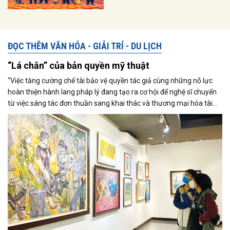
ĐỌC THÊM VĂN HÓA - GIẢI TRÍ - DU LỊCH
“Lá chắn” của bản quyền mỹ thuật
“Việc tăng cường chế tài bảo vệ quyền tác giả cùng những nỗ lực
hoàn thiện hành lang pháp lý đang tạo ra cơ hội để nghệ sĩ chuyển
từ việc sáng tác đơn thuần sang khai thác và thương mại hóa tài
sản trí tuệ một cách bài bản hơn”, GS.TS Nguyễn Xuân Tiên - Chủ
tịch Hội Mỹ thuật TP.HCM chia sẻ với Doanh Nhân Sài Gòn.