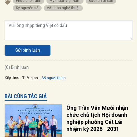
Phục chế tranh
Mỹ thuật Việt Nam
Bảo tồn di sản
Kỷ nguyên số
Văn hóa nghệ thuật
Gửi bình luận
(0) Bình luận
Xếp theo:
Số người thích
Thời gian
BÀI CÙNG TÁC GIẢ
Ông Trần Văn Mười nhận
chức chủ tịch Hội doanh
nghiệp phường Cát Lái
nhiệm kỳ 2026 - 2031