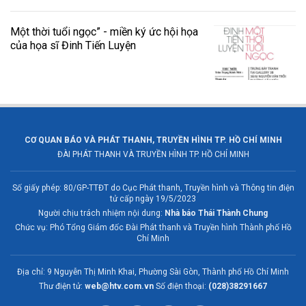
Một thời tuổi ngọc” - miền ký ức hội họa
của họa sĩ Đinh Tiến Luyện
CƠ QUAN BÁO VÀ PHÁT THANH, TRUYỀN HÌNH TP. HỒ CHÍ MINH
ĐÀI PHÁT THANH VÀ TRUYỀN HÌNH TP. HỒ CHÍ MINH
Số giấy phép: 80/GP-TTĐT do Cục Phát thanh, Truyền hình và Thông tin điện
tử cấp ngày 19/5/2023
Người chịu trách nhiệm nội dung:
Nhà báo Thái Thành Chung
Chức vụ: Phó Tổng Giám đốc Đài Phát thanh và Truyền hình Thành phố Hồ
Chí Minh
Địa chỉ: 9 Nguyễn Thị Minh Khai, Phường Sài Gòn, Thành phố Hồ Chí Minh
Thư điện tử:
web@htv.com.vn
Số điện thoại:
(028)38291667