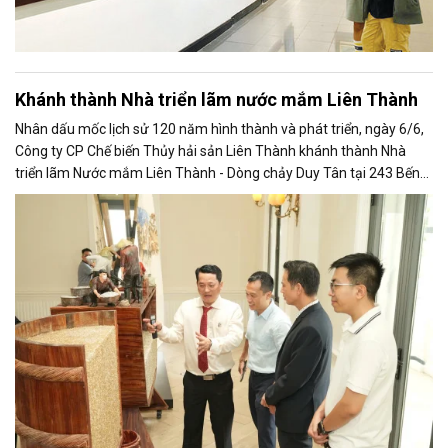
Khánh thành Nhà triển lãm nước mắm Liên Thành
Nhân dấu mốc lịch sử 120 năm hình thành và phát triển, ngày 6/6,
Công ty CP Chế biến Thủy hải sản Liên Thành khánh thành Nhà
triển lãm Nước mắm Liên Thành - Dòng chảy Duy Tân tại 243 Bến
Vân Đồn, Phường Vĩnh Hội, TP.HCM. Đây là nhà triển lãm chuyên đề
đầu tiên của một doanh nghiệp Việt - thương hiệu nước mắm lâu
đời nhất Việt Nam hoạt động liên tục và còn trường tồn từ đầu thế
kỷ XX đến nay.