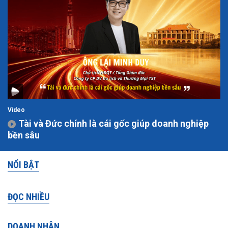
Video
Tài và Đức chính là cái gốc giúp doanh nghiệp
bền sâu
NỔI BẬT
ĐỌC NHIỀU
DOANH NHÂN