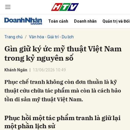
Toàn cảnh
Doanh nhân
Quản trị và Đổ
bình luận
Trang chủ
Văn hóa - Giải trí - Du lịch
Gìn giữ ký ức mỹ thuật Việt Nam
trong kỷ nguyên số
Khánh Ngân
13/06/2026 10:49
Phục chế tranh không còn đơn thuần là kỹ
thuật cứu chữa tác phẩm mà còn là cách bảo
Hủy
G
tồn di sản mỹ thuật Việt Nam.
Phục hồi một tác phẩm tranh là giữ lại
một phần lịch sử