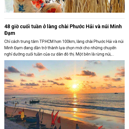
48 giờ cuối tuần ở làng chài Phước Hải và núi Minh
Đạm
Chỉ cách trung tâm TP.HCM hơn 100km, làng chài Phước Hải và núi
Minh Đạm đang dần trở thành lựa chọn mới cho những chuyến
nghỉ dưỡng cuối tuần của cư dân đô thị. Một bên là rừng núi,
trekking và dấu tích lịch sử; một bên là biển, làng chài và hải sản
tươi sống.