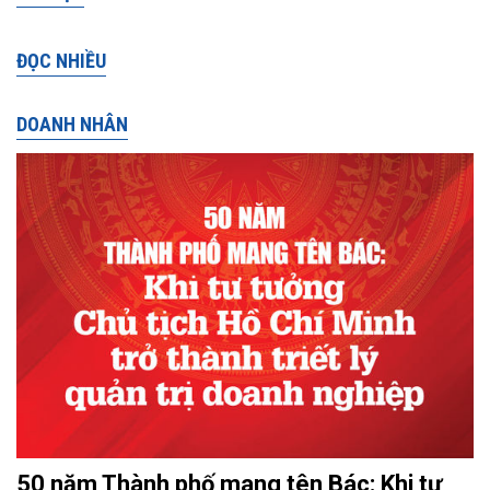
ĐỌC NHIỀU
DOANH NHÂN
50 năm Thành phố mang tên Bác: Khi tư