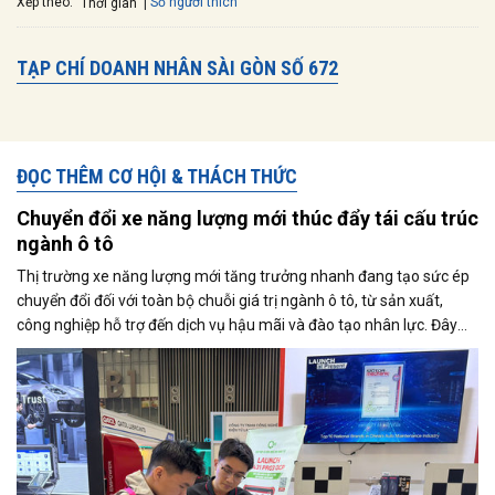
Xếp theo:
Số người thích
Thời gian
TẠP CHÍ DOANH NHÂN SÀI GÒN SỐ 672
ĐỌC THÊM CƠ HỘI & THÁCH THỨC
Chuyển đổi xe năng lượng mới thúc đẩy tái cấu trúc
ngành ô tô
Thị trường xe năng lượng mới tăng trưởng nhanh đang tạo sức ép
chuyển đổi đối với toàn bộ chuỗi giá trị ngành ô tô, từ sản xuất,
công nghiệp hỗ trợ đến dịch vụ hậu mãi và đào tạo nhân lực. Đây
cũng là trọng tâm được các doanh nghiệp và chuyên gia trao đổi tại
Triển lãm Automechanika Ho Chi Minh City 2026.