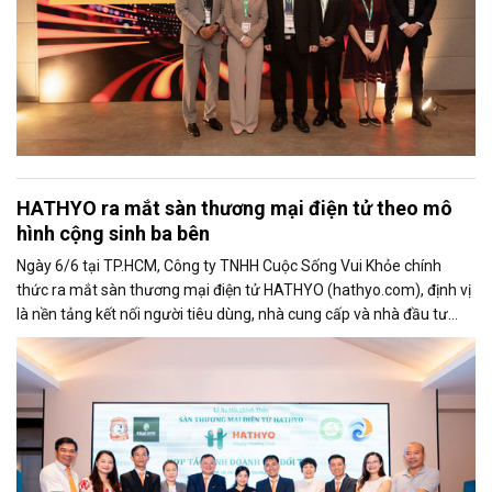
HATHYO ra mắt sàn thương mại điện tử theo mô
hình cộng sinh ba bên
Ngày 6/6 tại TP.HCM, Công ty TNHH Cuộc Sống Vui Khỏe chính
thức ra mắt sàn thương mại điện tử HATHYO (hathyo.com), định vị
là nền tảng kết nối người tiêu dùng, nhà cung cấp và nhà đầu tư
theo mô hình cộng sinh ba bên, hướng đến lĩnh vực hàng tiêu dùng
thiết yếu và sức khỏe cộng đồng.