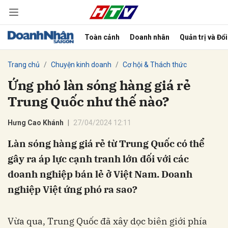
Toàn cảnh
Doanh nhân
Quản trị và Đổ
bình luận
Trang chủ
Chuyện kinh doanh
Cơ hội & Thách thức
Ứng phó làn sóng hàng giá rẻ
Trung Quốc như thế nào?
Hưng Cao Khánh
27/04/2024 12:11
Làn sóng hàng giá rẻ từ Trung Quốc có thể
gây ra áp lực cạnh tranh lớn đối với các
Hủy
G
doanh nghiệp bán lẻ ở Việt Nam. Doanh
nghiệp Việt ứng phó ra sao?
Vừa qua, Trung Quốc đã xây dọc biên giới phía