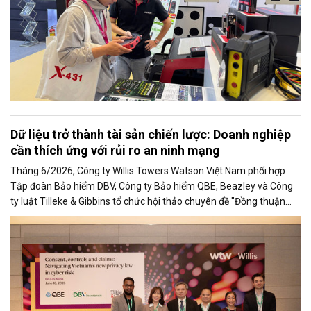
Dữ liệu trở thành tài sản chiến lược: Doanh nghiệp
cần thích ứng với rủi ro an ninh mạng
Tháng 6/2026, Công ty Willis Towers Watson Việt Nam phối hợp
Tập đoàn Bảo hiểm DBV, Công ty Bảo hiểm QBE, Beazley và Công
ty luật Tilleke & Gibbins tổ chức hội thảo chuyên đề "Đồng thuận
kiểm soát và Bồi thường trong quản trị rủi ro an ninh mạng".