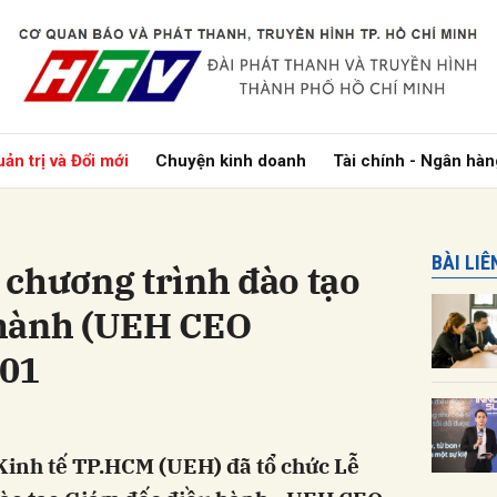
bình luận
ản trị và Đổi mới
Chuyện kinh doanh
Tài chính - Ngân hàn
BÀI LI
 chương trình đào tạo
 hành (UEH CEO
 01
Hủy
G
Kinh tế TP.HCM (UEH) đã tổ chức Lễ