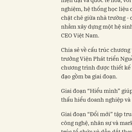
hiện đại và quốc tế hóa, vớ
nghiệm, hệ thống học liệu c
chặt chẽ giữa nhà trường - 
nhằm xây dựng một hệ sinh 
CEO Việt Nam.
Chia sẻ về cấu trúc chương
trưởng Viện Phát triển Ngu
chương trình được thiết kế 
đạo gồm ba giai đoạn.
Giai đoạn “Hiểu mình” giúp
thấu hiểu doanh nghiệp và 
Giai đoạn “Đổi mới” tập tru
công nghệ, nhân sự và marke
trúc tổ chức và dẫn dắt thay