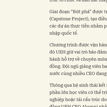
Giai đoạn “Bứt phá” được t
(Capstone Project), tạo điề
các dự án thực tiễn nhằm p
nhập quốc tế.
Chương trình được vận hành
đó UEH giữ vai trò bảo đảm 
hành hỗ trợ về chuyên môn 
đồng. Đội ngũ giảng viên b
nước cùng nhiều CEO đang 
Thông qua hệ sinh thái kết 
phần lớn học viên có thể tr
nghiệp hoặc tái cấu trúc d
đồng UEH CEO Alumni nhằm