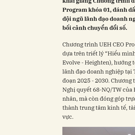
khai giảng Chương trình 
Program khóa 01, đánh dấ
đội ngũ lãnh đạo doanh ngh
bối cảnh chuyển đổi số.
Chương trình UEH CEO Prog
dựa trên triết lý “Hiểu mìn
Evolve - Heighten), hướng 
lãnh đạo doanh nghiệp tại 
đoạn 2025 - 2030. Chương t
Nghị quyết 68-NQ/TW của Bộ
nhân, mà còn đóng góp trự
thành trung tâm kinh tế, tà
vực.