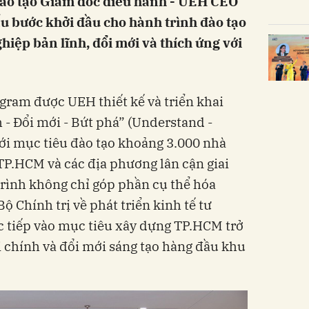
đào tạo Giám đốc điều hành - UEH CEO
u bước khởi đầu cho hành trình đào tạo
iệp bản lĩnh, đổi mới và thích ứng với
ram được UEH thiết kế và triển khai
h - Đổi mới - Bứt phá” (Understand -
tới mục tiêu đào tạo khoảng 3.000 nhà
TP.HCM và các địa phương lân cận giai
rình không chỉ góp phần cụ thể hóa
 Chính trị về phát triển kinh tế tư
c tiếp vào mục tiêu xây dựng TP.HCM trở
i chính và đổi mới sáng tạo hàng đầu khu