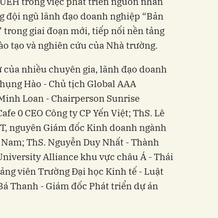
 UEH trong việc phát triển nguồn nhân
ng đội ngũ lãnh đạo doanh nghiệp “Bản
” trong giai đoạn mới, tiếp nối nền tảng
o tạo và nghiên cứu của Nhà trường.
ự của nhiều chuyên gia, lãnh đạo doanh
Phụng Hào - Chủ tịch Global AAA
Minh Loan - Chairperson Sunrise
afe 0 CEO Công ty CP Yến Việt; ThS. Lê
IT, nguyên Giám đốc Kinh doanh ngành
ệt Nam; ThS. Nguyễn Duy Nhất - Thành
iversity Alliance khu vực châu Á - Thái
ảng viên Trường Đại học Kinh tế - Luật
á Thanh - Giám đốc Phát triển dự án