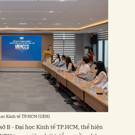
i học Kinh tế TP.HCM (UEH)
 sở B - Đại học Kinh tế TP.HCM, thể hiện