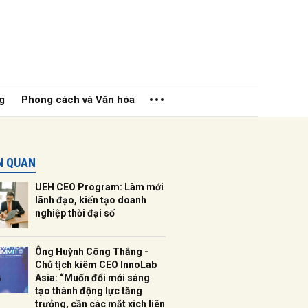
g
Phong cách và Văn hóa
ÊN QUAN
UEH CEO Program: Làm mới
lãnh đạo, kiến tạo doanh
nghiệp thời đại số
ửi
Ông Huỳnh Công Thắng -
Chủ tịch kiêm CEO InnoLab
Asia: “Muốn đổi mới sáng
tạo thành động lực tăng
trưởng, cần các mắt xích liên