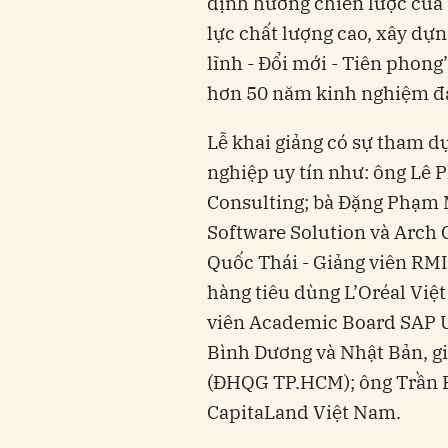
định hướng chiến lược của
lực chất lượng cao, xây dự
lĩnh - Đổi mới - Tiên phong
hơn 50 năm kinh nghiệm đà
Lễ khai giảng có sự tham d
nghiệp uy tín như: ông Lê 
Consulting; bà Đặng Phạm 
Software Solution và Arch C
Quốc Thái - Giảng viên RM
hàng tiêu dùng L’Oréal Vi
viên Academic Board SAP Un
Bình Dương và Nhật Bản, gi
(ĐHQG TP.HCM); ông Trần B
CapitaLand Việt Nam.