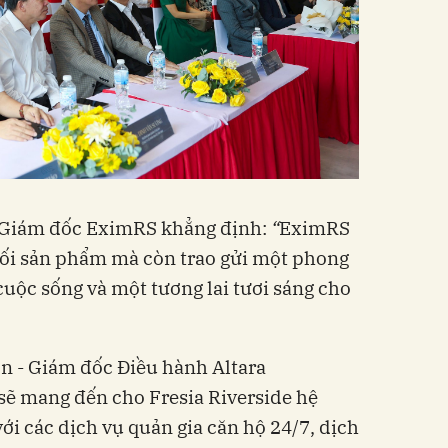
g Giám đốc EximRS khẳng định:
“
EximRS
ối sản phẩm mà còn trao gửi một phong
cuộc sống và một tương lai tươi sáng cho
 - Giám đốc Điều hành Altara
sẽ mang đến cho Fresia Riverside hệ
với các dịch vụ quản gia căn hộ 24/7, dịch