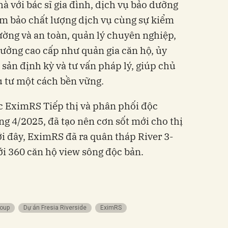
à với bác sĩ gia đình, dịch vụ bảo dưỡng
m bảo chất lượng dịch vụ cùng sự kiểm
ường và an toàn, quản lý chuyên nghiệp,
hưởng cao cấp như quản gia căn hộ, ủy
 sản định kỳ và tư vấn pháp lý, giúp chủ
ầu tư một cách bền vững.
c EximRS Tiếp thị và phân phối độc
ng 4/2025, đã tạo nên cơn sốt mới cho thị
i đây, EximRS đã ra quân tháp River 3-
ới 360 căn hộ view sông độc bản.
roup
dự án Fresia Riverside
EximRS