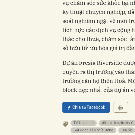
vụ chăm sóc sức khỏe tại nh
kỹ thuật chuyên nghiệp, đả
soát nghiêm ngặt về môi tr
tích hợp các dịch vụ cộng 
thác cho thuê, chăm sóc tài
sở hữu tối ưu hóa giá trị đ
Dự án Fresia Riverside đượ
quyền ra thị trường vào thá
trường căn hộ Biên Hoà. Mớ
block đẹp nhất của dự án v
Chia sẻ Facebook
TV Holdings
Altara Hospitality G
Bất động sản phía Đông
Địa ốc