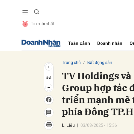
Tin mới nhất
Gửi 
Toàn cảnh
Doanh nhân
Qu
Trang chủ
Bất động sản
TV Holdings và 
Group hợp tác đ
triển mạnh mẽ t
phía Đông TP.
L. Liễu
03/08/2025 - 15:36