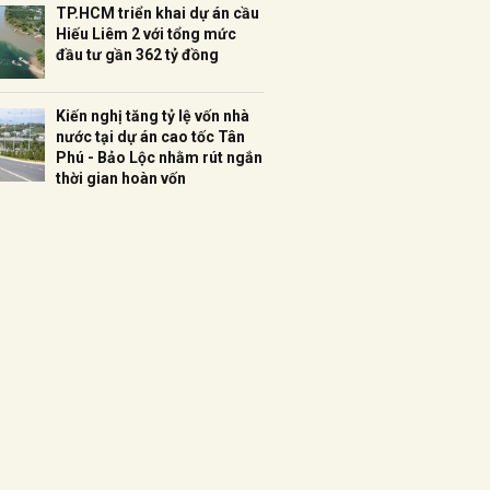
TP.HCM triển khai dự án cầu
Hiếu Liêm 2 với tổng mức
đầu tư gần 362 tỷ đồng
Kiến nghị tăng tỷ lệ vốn nhà
nước tại dự án cao tốc Tân
Phú - Bảo Lộc nhằm rút ngắn
thời gian hoàn vốn