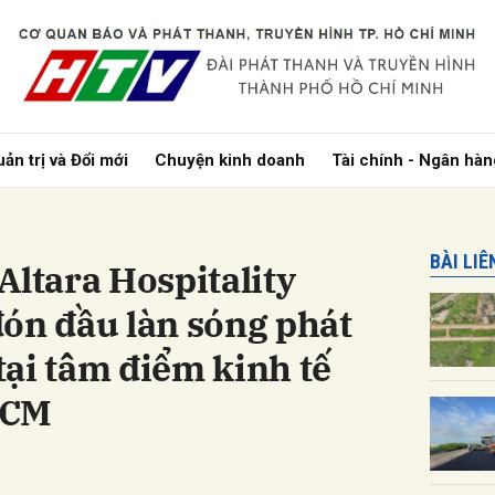
bình luận
ản trị và Đổi mới
Chuyện kinh doanh
Tài chính - Ngân hàn
BÀI LI
Altara Hospitality
ón đầu làn sóng phát
ại tâm điểm kinh tế
Hủy
G
HCM