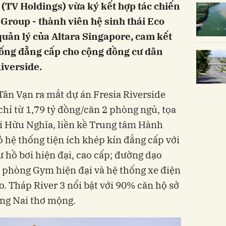
 (TV Holdings) vừa ký kết hợp tác chiến
y Group - thành viên hệ sinh thái Eco
uản lý của Altara Singapore, cam kết
sống đẳng cấp cho cộng đồng cư dân
Riverside.
Tân Vạn ra mắt dự án Fresia Riverside
chỉ từ 1,79 tỷ đồng/căn 2 phòng ngủ, tọa
i Hữu Nghĩa, liền kề Trung tâm Hành
 hệ thống tiện ích khép kín đẳng cấp với
ư hồ bơi hiện đại, cao cấp; đường dạo
 phòng Gym hiện đại và hệ thống xe điện
. Tháp River 3 nổi bật với 90% căn hộ sở
ồng Nai thơ mộng.