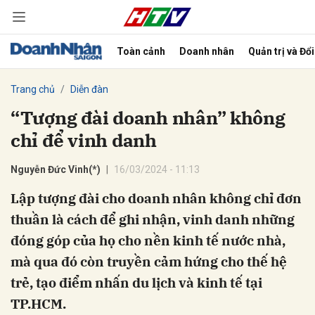
Toàn cảnh
Doanh nhân
Quản trị và Đổ
bình luận
Trang chủ
Diễn đàn
“Tượng đài doanh nhân” không
chỉ để vinh danh
Nguyễn Đức Vinh(*)
16/03/2024 - 11:13
Lập tượng đài cho doanh nhân không chỉ đơn
thuần là cách để ghi nhận, vinh danh những
Hủy
G
đóng góp của họ cho nền kinh tế nước nhà,
mà qua đó còn truyền cảm hứng cho thế hệ
trẻ, tạo điểm nhấn du lịch và kinh tế tại
TP.HCM.