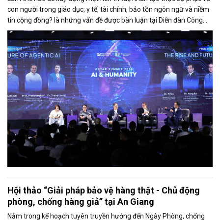
con người trong giáo dục, y tế, tài chính, bảo tồn ngôn ngữ và niềm
tin cộng đồng? là những vấn đề được bàn luận tại Diễn đàn Công
nghệ AI & Chuyển đổi số GStar Summit 2026 diễn ra vào ngày 29/5
tại TP.HCM, do New Turing Institute (NTI) phối hợp cùng Pacific
Gateway Partners (PGP) tổ chức, dưới sự bảo trợ của Bộ Khoa học
và Công nghệ Việt Nam.
Hội thảo “Giải pháp bảo vệ hàng thật - Chủ động
phòng, chống hàng giả” tại An Giang
Nằm trong kế hoạch tuyên truyền hướng đến Ngày Phòng, chống