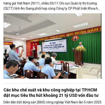
hàng giả Việt Nam 29/11, chiều 03/11 Chi cục Quản lý thị trường
(QLTT) tỉnh An Giang phối hợp cùng Công ty CP Phát triển Khoa học
Công nghệ Vi Na (Vina CHG) tổ chức Hội thảo “Giải pháp bảo vệ
hàng thật – Chủ động phòng, chống hàng giả”.
Các khu chế xuất và khu công nghiệp tại TP.HCM
đặt mục tiêu thu hút khoảng 21 tỷ USD vốn đầu tư
Diễn đàn bất động sản (BĐS) công nghiệp Việt Nam lần 5 năm 2025