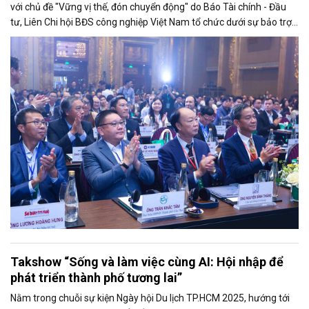
với chủ đề "Vững vị thế, đón chuyển động" do Báo Tài chính - Đầu
tư, Liên Chi hội BĐS công nghiệp Việt Nam tổ chức dưới sự bảo trợ
của Bộ Tài chính, diễn ra chiều 29/10 với nhiều thông điệp quan
trọng.
Takshow “Sống và làm việc cùng AI: Hội nhập để
phát triển thành phố tương lai”
Nằm trong chuỗi sự kiện Ngày hội Du lịch TP.HCM 2025, hướng tới