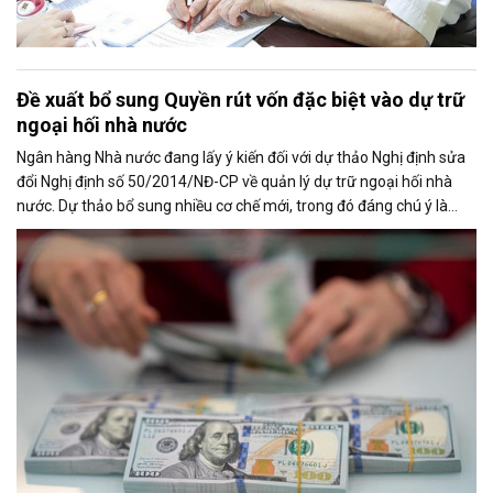
Đề xuất bổ sung Quyền rút vốn đặc biệt vào dự trữ
ngoại hối nhà nước
Ngân hàng Nhà nước đang lấy ý kiến đối với dự thảo Nghị định sửa
đổi Nghị định số 50/2014/NĐ-CP về quản lý dự trữ ngoại hối nhà
nước. Dự thảo bổ sung nhiều cơ chế mới, trong đó đáng chú ý là
việc đưa Quyền rút vốn đặc biệt (SDR) của Quỹ Tiền tệ Quốc tế
(IMF) vào nguồn hình thành dự trữ ngoại hối quốc gia.