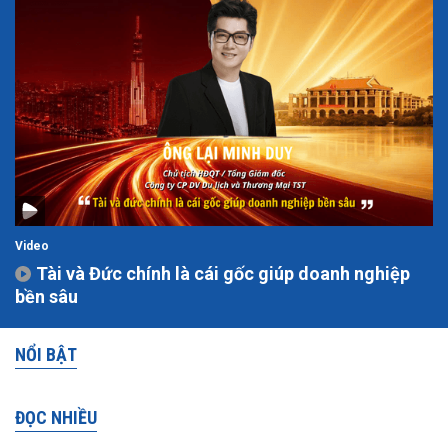
Video
Tài và Đức chính là cái gốc giúp doanh nghiệp
bền sâu
NỔI BẬT
ĐỌC NHIỀU