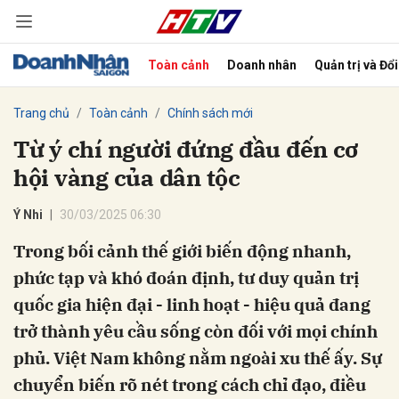
Toàn cảnh
Doanh nhân
Quản trị và Đổ
bình luận
Trang chủ
Toàn cảnh
Chính sách mới
Từ ý chí người đứng đầu đến cơ
hội vàng của dân tộc
Ý Nhi
30/03/2025 06:30
Trong bối cảnh thế giới biến động nhanh,
phức tạp và khó đoán định, tư duy quản trị
Hủy
G
quốc gia hiện đại - linh hoạt - hiệu quả đang
trở thành yêu cầu sống còn đối với mọi chính
phủ. Việt Nam không nằm ngoài xu thế ấy. Sự
chuyển biến rõ nét trong cách chỉ đạo, điều