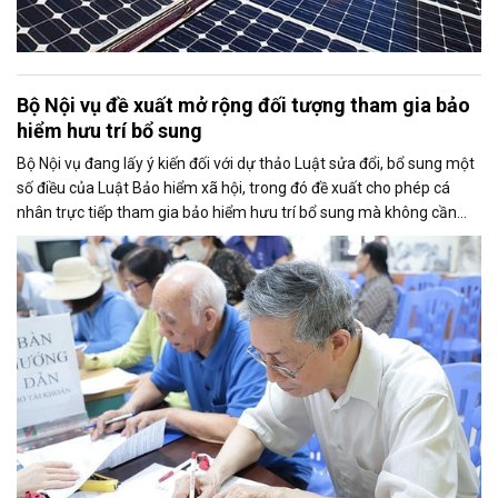
Bộ Nội vụ đề xuất mở rộng đối tượng tham gia bảo
hiểm hưu trí bổ sung
Bộ Nội vụ đang lấy ý kiến đối với dự thảo Luật sửa đổi, bổ sung một
số điều của Luật Bảo hiểm xã hội, trong đó đề xuất cho phép cá
nhân trực tiếp tham gia bảo hiểm hưu trí bổ sung mà không cần
thông qua người sử dụng lao động. Dự thảo cũng điều chỉnh cách
tính thời gian đóng bảo hiểm xã hội nhằm bảo đảm quyền lợi cho
người tham gia.