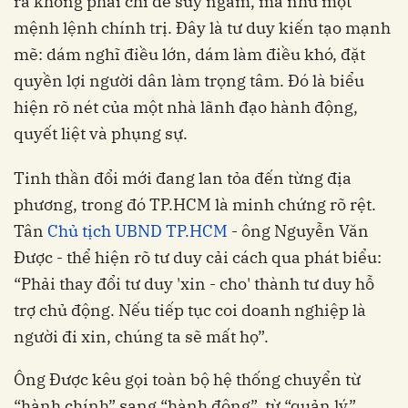
ra không phải chỉ để suy ngẫm, mà như một
mệnh lệnh chính trị. Đây là tư duy kiến tạo mạnh
mẽ: dám nghĩ điều lớn, dám làm điều khó, đặt
quyền lợi người dân làm trọng tâm. Đó là biểu
hiện rõ nét của một nhà lãnh đạo hành động,
quyết liệt và phụng sự.
Tinh thần đổi mới đang lan tỏa đến từng địa
phương, trong đó TP.HCM là minh chứng rõ rệt.
Tân
Chủ tịch UBND TP.HCM
- ông Nguyễn Văn
Được - thể hiện rõ tư duy cải cách qua phát biểu:
“Phải thay đổi tư duy 'xin - cho' thành tư duy hỗ
trợ chủ động. Nếu tiếp tục coi doanh nghiệp là
người đi xin, chúng ta sẽ mất họ”.
Ông Được kêu gọi toàn bộ hệ thống chuyển từ
“hành chính” sang “hành động”, từ “quản lý”