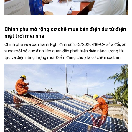
Chính phủ mở rộng cơ chế mua bán điện dư từ điện
mặt trời mái nhà
Chính phủ vừa ban hành Nghị định số 243/2026/NĐ-CP sửa đổi, bổ
sung một số quy định liên quan đến phát triển điện năng lượng tái
tạo và điện năng lượng mới. Điểm đáng chú ý là cơ chế mua bán
điện dư từ các hệ thống điện mặt trời mái nhà được mở rộng, trong
đó nâng tỷ lệ sản lượng điện dư được phép giao dịch từ 20% lên tối
đa 50%, tạo thêm động lực cho người dân và doanh nghiệp đầu tư
vào nguồn điện sạch.