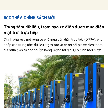
ĐỌC THÊM CHÍNH SÁCH MỚI
Trung tâm dữ liệu, trạm sạc xe điện được mua điện
mặt trời trực tiếp
Chính phủ vừa mở rộng cơ chế mua bán điện trực tiếp (DPPA), cho
phép các trung tâm dữ liệu, trạm sạc và cơ sở đổi pin xe điện tham
gia mua điện từ các nguồn năng lượng tái tạo. Quy định mới được
kỳ vọng thúc đẩy sử dụng điện xanh, đáp ứng nhu cầu ngày càng
tăng của nền kinh tế số và quá trình điện hóa giao thông.