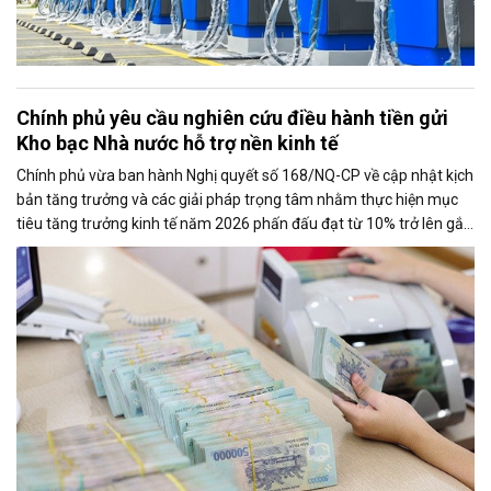
Chính phủ yêu cầu nghiên cứu điều hành tiền gửi
Kho bạc Nhà nước hỗ trợ nền kinh tế
Chính phủ vừa ban hành Nghị quyết số 168/NQ-CP về cập nhật kịch
bản tăng trưởng và các giải pháp trọng tâm nhằm thực hiện mục
tiêu tăng trưởng kinh tế năm 2026 phấn đấu đạt từ 10% trở lên gắn
với giữ vững ổn định kinh tế vĩ mô. Một trong những nhiệm vụ đáng
chú ý là nghiên cứu điều hành tiền gửi của Kho bạc Nhà nước tại
các ngân hàng thương mại để tăng nguồn vốn ngắn hạn cho nền
kinh tế.