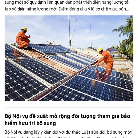
sung một số quy định liên quan đến phát triển điện năng lượng tái
tạo và điện năng lượng mới. Điểm đáng chú ý là cơ chế mua bán
điện dư từ các hệ thống điện mặt trời mái nhà được mở rộng, trong
đó nâng tỷ lệ sản lượng điện dư được phép giao dịch từ 20% lên tối
đa 50%, tạo thêm động lực cho người dân và doanh nghiệp đầu tư
vào nguồn điện sạch.
Bộ Nội vụ đề xuất mở rộng đối tượng tham gia bảo
hiểm hưu trí bổ sung
Bộ Nội vụ đang lấy ý kiến đối với dự thảo Luật sửa đổi, bổ sung một