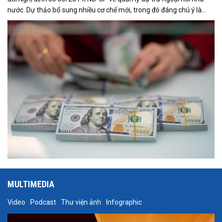
nước. Dự thảo bổ sung nhiều cơ chế mới, trong đó đáng chú ý là
việc đưa Quyền rút vốn đặc biệt (SDR) của Quỹ Tiền tệ Quốc tế
(IMF) vào nguồn hình thành dự trữ ngoại hối quốc gia.
MULTIMEDIA
Video
Podcast
Thư viện ảnh
Infographic