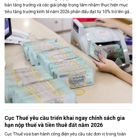
bản tăng trưởng và các giải pháp trọng tâm nhằm thực hiện mục
tiêu tăng trưởng kinh tế năm 2026 phấn đấu đạt từ 10% trở lên gắn
với giữ vững ổn định kinh tế vĩ mô. Một trong những nhiệm vụ đáng
chú ý là nghiên cứu điều hành tiền gửi của Kho bạc Nhà nước tại
các ngân hàng thương mại để tăng nguồn vốn ngắn hạn cho nền
kinh tế.
Cục Thuế yêu cầu triển khai ngay chính sách gia
hạn nộp thuế và tiền thuê đất năm 2026
Cục Thuế vừa ban hành công điện yêu cầu các đơn vị trong toàn