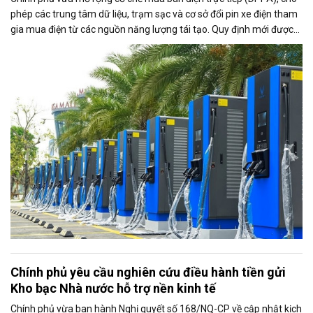
phép các trung tâm dữ liệu, trạm sạc và cơ sở đổi pin xe điện tham
gia mua điện từ các nguồn năng lượng tái tạo. Quy định mới được
kỳ vọng thúc đẩy sử dụng điện xanh, đáp ứng nhu cầu ngày càng
tăng của nền kinh tế số và quá trình điện hóa giao thông.
Chính phủ yêu cầu nghiên cứu điều hành tiền gửi
Kho bạc Nhà nước hỗ trợ nền kinh tế
Chính phủ vừa ban hành Nghị quyết số 168/NQ-CP về cập nhật kịch