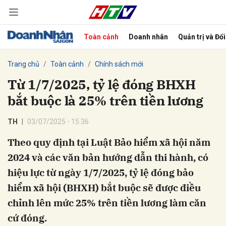
Toàn cảnh
Doanh nhân
Quản trị và Đổ
bình luận
Trang chủ
Toàn cảnh
Chính sách mới
Từ 1/7/2025, tỷ lệ đóng BHXH
bắt buộc là 25% trên tiền lương
TH
03/07/2025 - 15:36
Theo quy định tại Luật Bảo hiểm xã hội năm
2024 và các văn bản hướng dẫn thi hành, có
Hủy
G
hiệu lực từ ngày 1/7/2025, tỷ lệ đóng bảo
hiểm xã hội (BHXH) bắt buộc sẽ được điều
chỉnh lên mức 25% trên tiền lương làm căn
cứ đóng.