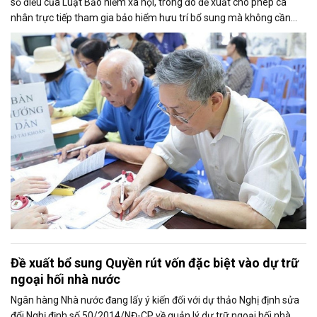
số điều của Luật Bảo hiểm xã hội, trong đó đề xuất cho phép cá
nhân trực tiếp tham gia bảo hiểm hưu trí bổ sung mà không cần
thông qua người sử dụng lao động. Dự thảo cũng điều chỉnh cách
tính thời gian đóng bảo hiểm xã hội nhằm bảo đảm quyền lợi cho
người tham gia.
Đề xuất bổ sung Quyền rút vốn đặc biệt vào dự trữ
ngoại hối nhà nước
Ngân hàng Nhà nước đang lấy ý kiến đối với dự thảo Nghị định sửa
đổi Nghị định số 50/2014/NĐ-CP về quản lý dự trữ ngoại hối nhà