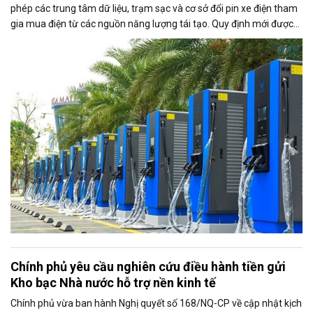
phép các trung tâm dữ liệu, trạm sạc và cơ sở đổi pin xe điện tham
gia mua điện từ các nguồn năng lượng tái tạo. Quy định mới được
kỳ vọng thúc đẩy sử dụng điện xanh, đáp ứng nhu cầu ngày càng
tăng của nền kinh tế số và quá trình điện hóa giao thông.
Chính phủ yêu cầu nghiên cứu điều hành tiền gửi
Kho bạc Nhà nước hỗ trợ nền kinh tế
Chính phủ vừa ban hành Nghị quyết số 168/NQ-CP về cập nhật kịch