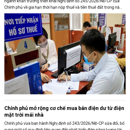
ngành khẩn trương triển khai Nghị định số 245/2026/NĐ-CP của
Chính phủ về gia hạn thời hạn nộp thuế và tiền thuê đất trong năm
2026, nhằm bảo đảm chính sách nhanh chóng đi vào thực tiễn và
hỗ trợ kịp thời cho người nộp thuế.
Chính phủ mở rộng cơ chế mua bán điện dư từ điện
mặt trời mái nhà
Chính phủ vừa ban hành Nghị định số 243/2026/NĐ-CP sửa đổi, bổ
sung một số quy định liên quan đến phát triển điện năng lượng tái