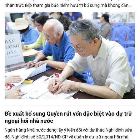
nhân trực tiếp tham gia bảo hiểm hưu trí bổ sung mà không cần
thông qua người sử dụng lao động. Dự thảo cũng điều chỉnh cách
tính thời gian đóng bảo hiểm xã hội nhằm bảo đảm quyền lợi cho
người tham gia.
Đề xuất bổ sung Quyền rút vốn đặc biệt vào dự trữ
ngoại hối nhà nước
Ngân hàng Nhà nước đang lấy ý kiến đối với dự thảo Nghị định sửa
đổi Nghị định số 50/2014/NĐ-CP về quản lý dự trữ ngoại hối nhà