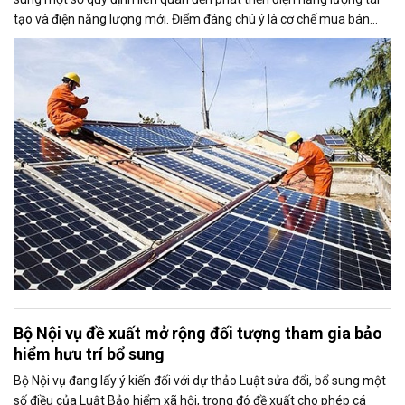
tạo và điện năng lượng mới. Điểm đáng chú ý là cơ chế mua bán
điện dư từ các hệ thống điện mặt trời mái nhà được mở rộng, trong
đó nâng tỷ lệ sản lượng điện dư được phép giao dịch từ 20% lên tối
đa 50%, tạo thêm động lực cho người dân và doanh nghiệp đầu tư
vào nguồn điện sạch.
Bộ Nội vụ đề xuất mở rộng đối tượng tham gia bảo
hiểm hưu trí bổ sung
Bộ Nội vụ đang lấy ý kiến đối với dự thảo Luật sửa đổi, bổ sung một
số điều của Luật Bảo hiểm xã hội, trong đó đề xuất cho phép cá