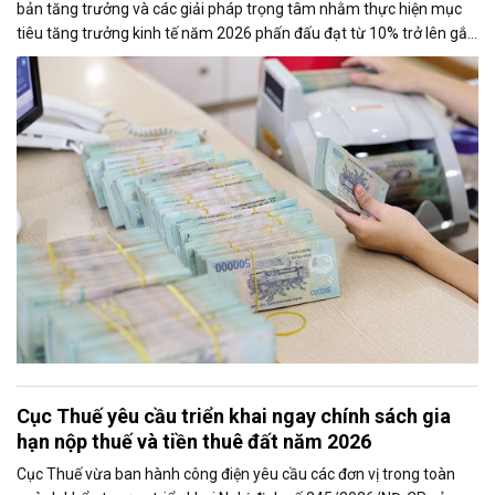
bản tăng trưởng và các giải pháp trọng tâm nhằm thực hiện mục
tiêu tăng trưởng kinh tế năm 2026 phấn đấu đạt từ 10% trở lên gắn
với giữ vững ổn định kinh tế vĩ mô. Một trong những nhiệm vụ đáng
chú ý là nghiên cứu điều hành tiền gửi của Kho bạc Nhà nước tại
các ngân hàng thương mại để tăng nguồn vốn ngắn hạn cho nền
kinh tế.
Cục Thuế yêu cầu triển khai ngay chính sách gia
hạn nộp thuế và tiền thuê đất năm 2026
Cục Thuế vừa ban hành công điện yêu cầu các đơn vị trong toàn