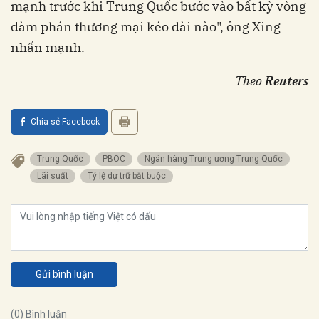
mạnh trước khi Trung Quốc bước vào bất kỳ vòng
đàm phán thương mại kéo dài nào", ông Xing
nhấn mạnh.
Theo
Reuters
Chia sẻ Facebook
Trung Quốc
PBOC
Ngân hàng Trung ương Trung Quốc
Lãi suất
Tỷ lệ dự trữ bắt buộc
Gửi bình luận
(0) Bình luận