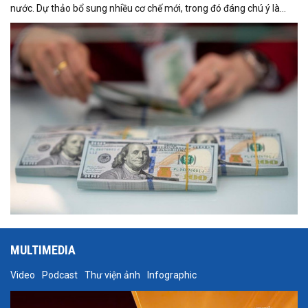
nước. Dự thảo bổ sung nhiều cơ chế mới, trong đó đáng chú ý là
việc đưa Quyền rút vốn đặc biệt (SDR) của Quỹ Tiền tệ Quốc tế
(IMF) vào nguồn hình thành dự trữ ngoại hối quốc gia.
MULTIMEDIA
Video
Podcast
Thư viện ảnh
Infographic