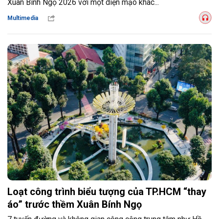
Xuân Bính Ngọ 2026 với một diện mạo khác...
Multimedia
Loạt công trình biểu tượng của TP.HCM “thay
áo” trước thềm Xuân Bính Ngọ