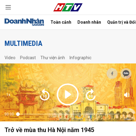
Toàn cảnh
Doanh nhân
Quản trị và Đổ
bình luận
MULTIMEDIA
Video
Podcast
Thư viện ảnh
Infographic
1x
Hủy
G
00:00
Trở về mùa thu Hà Nội năm 1945