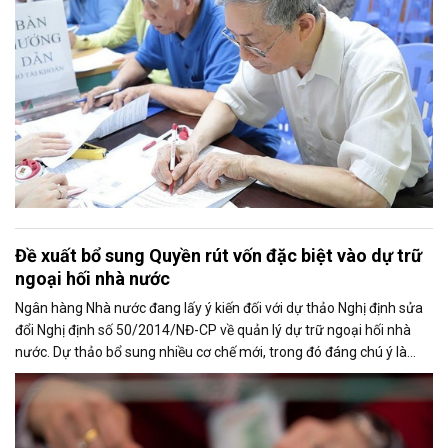
Đề xuất bổ sung Quyền rút vốn đặc biệt vào dự trữ
ngoại hối nhà nước
Ngân hàng Nhà nước đang lấy ý kiến đối với dự thảo Nghị định sửa
đổi Nghị định số 50/2014/NĐ-CP về quản lý dự trữ ngoại hối nhà
nước. Dự thảo bổ sung nhiều cơ chế mới, trong đó đáng chú ý là
việc đưa Quyền rút vốn đặc biệt (SDR) của Quỹ Tiền tệ Quốc tế
(IMF) vào nguồn hình thành dự trữ ngoại hối quốc gia.