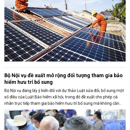
vào nguồn điện sạch.
Bộ Nội vụ đề xuất mở rộng đối tượng tham gia bảo
hiểm hưu trí bổ sung
Bộ Nội vụ đang lấy ý kiến đối với dự thảo Luật sửa đổi, bổ sung một
số điều của Luật Bảo hiểm xã hội, trong đó đề xuất cho phép cá
nhân trực tiếp tham gia bảo hiểm hưu trí bổ sung mà không cần
thông qua người sử dụng lao động. Dự thảo cũng điều chỉnh cách
tính thời gian đóng bảo hiểm xã hội nhằm bảo đảm quyền lợi cho
người tham gia.