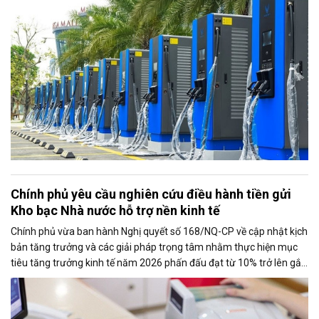
Chính phủ yêu cầu nghiên cứu điều hành tiền gửi
Kho bạc Nhà nước hỗ trợ nền kinh tế
Chính phủ vừa ban hành Nghị quyết số 168/NQ-CP về cập nhật kịch
bản tăng trưởng và các giải pháp trọng tâm nhằm thực hiện mục
tiêu tăng trưởng kinh tế năm 2026 phấn đấu đạt từ 10% trở lên gắn
với giữ vững ổn định kinh tế vĩ mô. Một trong những nhiệm vụ đáng
chú ý là nghiên cứu điều hành tiền gửi của Kho bạc Nhà nước tại
các ngân hàng thương mại để tăng nguồn vốn ngắn hạn cho nền