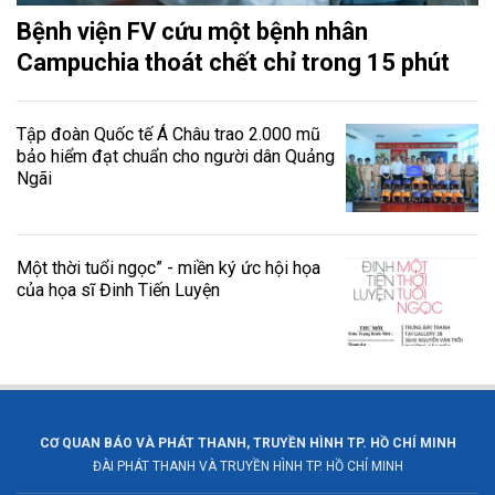
Bệnh viện FV cứu một bệnh nhân
Campuchia thoát chết chỉ trong 15 phút
Tập đoàn Quốc tế Á Châu trao 2.000 mũ
bảo hiểm đạt chuẩn cho người dân Quảng
Ngãi
Một thời tuổi ngọc” - miền ký ức hội họa
của họa sĩ Đinh Tiến Luyện
CƠ QUAN BÁO VÀ PHÁT THANH, TRUYỀN HÌNH TP. HỒ CHÍ MINH
ĐÀI PHÁT THANH VÀ TRUYỀN HÌNH TP. HỒ CHÍ MINH