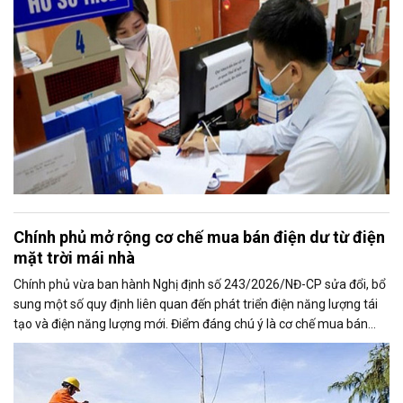
Chính phủ mở rộng cơ chế mua bán điện dư từ điện
mặt trời mái nhà
Chính phủ vừa ban hành Nghị định số 243/2026/NĐ-CP sửa đổi, bổ
sung một số quy định liên quan đến phát triển điện năng lượng tái
tạo và điện năng lượng mới. Điểm đáng chú ý là cơ chế mua bán
điện dư từ các hệ thống điện mặt trời mái nhà được mở rộng, trong
đó nâng tỷ lệ sản lượng điện dư được phép giao dịch từ 20% lên tối
đa 50%, tạo thêm động lực cho người dân và doanh nghiệp đầu tư