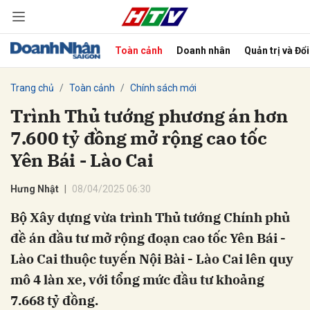
Toàn cảnh
Doanh nhân
Quản trị và Đổ
bình luận
Trang chủ
Toàn cảnh
Chính sách mới
Trình Thủ tướng phương án hơn
7.600 tỷ đồng mở rộng cao tốc
Yên Bái - Lào Cai
Hưng Nhật
08/04/2025 06:30
Bộ Xây dựng vừa trình Thủ tướng Chính phủ
Hủy
G
đề án đầu tư mở rộng đoạn cao tốc Yên Bái -
Lào Cai thuộc tuyến Nội Bài - Lào Cai lên quy
mô 4 làn xe, với tổng mức đầu tư khoảng
7.668 tỷ đồng.