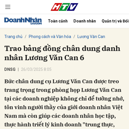
Toàn cảnh
Doanh nhân
Quản trị và Đổ
bình luận
Trang chủ
Phong cách và Văn hóa
Lương Văn Can
Trao bảng đồng chân dung danh
nhân Lương Văn Can 6
DNSG
26/03/2025 8:05
Bức chân dung cụ Lương Văn Can được treo
trang trọng trong phòng họp Lương Văn Can
Hủy
G
tại các doanh nghiệp không chỉ để tưởng nhớ,
tôn vinh người thầy của giới doanh nhân Việt
Nam mà còn giúp các doanh nhân học tập,
thực hành triết lý kinh doanh "trung thực,