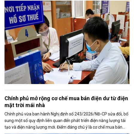
2026, nhằm bảo đảm chính sách nhanh chóng đi vào thực tiễn và
hỗ trợ kịp thời cho người nộp thuế.
Chính phủ mở rộng cơ chế mua bán điện dư từ điện
mặt trời mái nhà
Chính phủ vừa ban hành Nghị định số 243/2026/NĐ-CP sửa đổi, bổ
sung một số quy định liên quan đến phát triển điện năng lượng tái
tạo và điện năng lượng mới. Điểm đáng chú ý là cơ chế mua bán
điện dư từ các hệ thống điện mặt trời mái nhà được mở rộng, trong