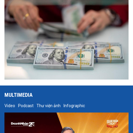
(IMF) vào nguồn hình thành dự trữ ngoại hối quốc gia.
MULTIMEDIA
Video
Podcast
Thư viện ảnh
Infographic