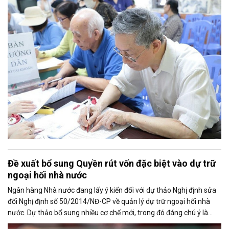
tính thời gian đóng bảo hiểm xã hội nhằm bảo đảm quyền lợi cho
người tham gia.
Đề xuất bổ sung Quyền rút vốn đặc biệt vào dự trữ
ngoại hối nhà nước
Ngân hàng Nhà nước đang lấy ý kiến đối với dự thảo Nghị định sửa
đổi Nghị định số 50/2014/NĐ-CP về quản lý dự trữ ngoại hối nhà
nước. Dự thảo bổ sung nhiều cơ chế mới, trong đó đáng chú ý là
việc đưa Quyền rút vốn đặc biệt (SDR) của Quỹ Tiền tệ Quốc tế