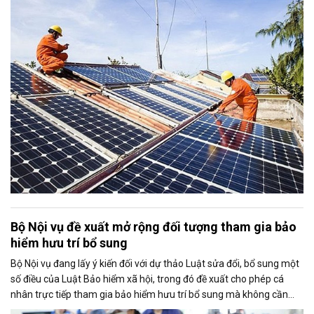
đó nâng tỷ lệ sản lượng điện dư được phép giao dịch từ 20% lên tối
đa 50%, tạo thêm động lực cho người dân và doanh nghiệp đầu tư
vào nguồn điện sạch.
Bộ Nội vụ đề xuất mở rộng đối tượng tham gia bảo
hiểm hưu trí bổ sung
Bộ Nội vụ đang lấy ý kiến đối với dự thảo Luật sửa đổi, bổ sung một
số điều của Luật Bảo hiểm xã hội, trong đó đề xuất cho phép cá
nhân trực tiếp tham gia bảo hiểm hưu trí bổ sung mà không cần
thông qua người sử dụng lao động. Dự thảo cũng điều chỉnh cách