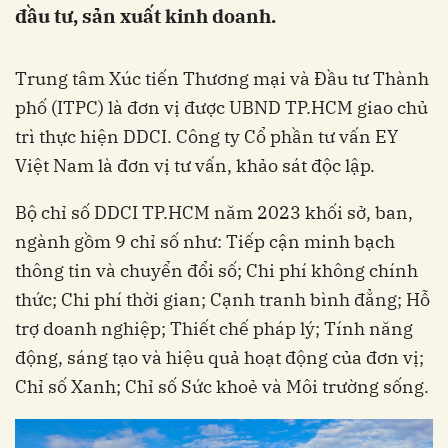
đầu tư, sản xuất kinh doanh.
Trung tâm Xúc tiến Thương mại và Đầu tư Thành
phố (ITPC) là đơn vị được UBND TP.HCM giao chủ
trì thực hiện DDCI. Công ty Cổ phần tư vấn EY
Việt Nam là đơn vị tư vấn, khảo sát độc lập.
Bộ chỉ số DDCI TP.HCM năm 2023 khối sở, ban,
ngành gồm 9 chỉ số như: Tiếp cận minh bạch
thông tin và chuyển đổi số; Chi phí không chính
thức; Chi phí thời gian; Cạnh tranh bình đẳng; Hỗ
trợ doanh nghiệp; Thiết chế pháp lý; Tính năng
động, sáng tạo và hiệu quả hoạt động của đơn vị;
Chỉ số Xanh; Chỉ số Sức khoẻ và Môi trường sống.