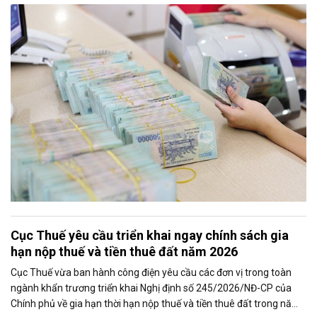
với giữ vững ổn định kinh tế vĩ mô. Một trong những nhiệm vụ đáng
chú ý là nghiên cứu điều hành tiền gửi của Kho bạc Nhà nước tại
các ngân hàng thương mại để tăng nguồn vốn ngắn hạn cho nền
kinh tế.
Cục Thuế yêu cầu triển khai ngay chính sách gia
hạn nộp thuế và tiền thuê đất năm 2026
Cục Thuế vừa ban hành công điện yêu cầu các đơn vị trong toàn
ngành khẩn trương triển khai Nghị định số 245/2026/NĐ-CP của
Chính phủ về gia hạn thời hạn nộp thuế và tiền thuê đất trong năm