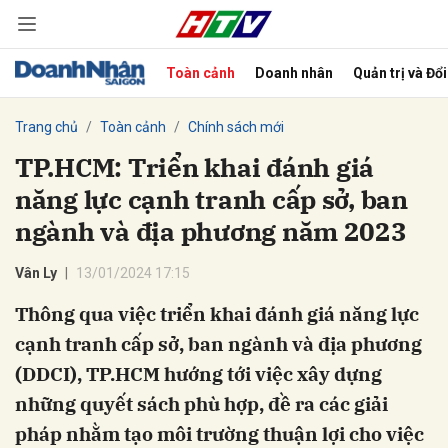
Toàn cảnh
Doanh nhân
Quản trị và Đổ
bình luận
Trang chủ
Toàn cảnh
Chính sách mới
TP.HCM: Triển khai đánh giá
năng lực cạnh tranh cấp sở, ban
ngành và địa phương năm 2023
Vân Ly
13/01/2024 17:15
Thông qua việc triển khai đánh giá năng lực
Hủy
G
cạnh tranh cấp sở, ban ngành và địa phương
(DDCI), TP.HCM hướng tới việc xây dựng
những quyết sách phù hợp, đề ra các giải
pháp nhằm tạo môi trường thuận lợi cho việc