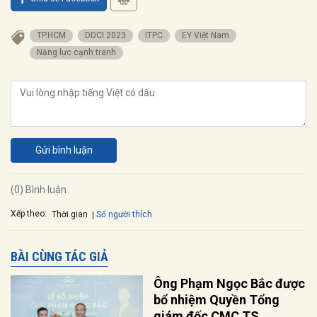
TP.HCM
DDCI 2023
ITPC
EY Việt Nam
Năng lực cạnh tranh
Gửi bình luận
(0) Bình luận
Xếp theo:
Số người thích
Thời gian
BÀI CÙNG TÁC GIẢ
Ông Phạm Ngọc Bắc được
bổ nhiệm Quyền Tổng
giám đốc CMC TS