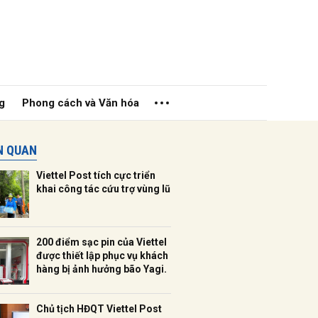
g
Phong cách và Văn hóa
ÊN QUAN
Viettel Post tích cực triển
khai công tác cứu trợ vùng lũ
ửi
200 điểm sạc pin của Viettel
được thiết lập phục vụ khách
hàng bị ảnh hưởng bão Yagi.
Chủ tịch HĐQT Viettel Post