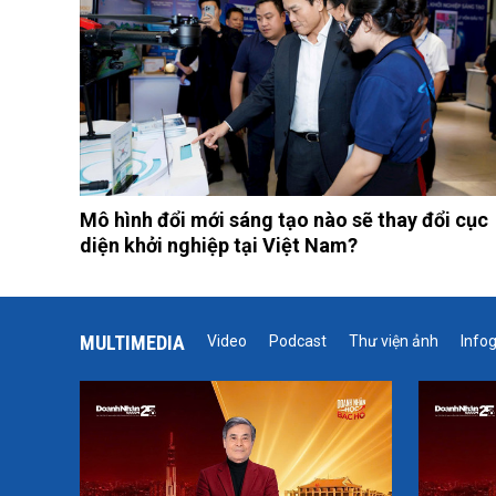
Mô hình đổi mới sáng tạo nào sẽ thay đổi cục
diện khởi nghiệp tại Việt Nam?
MULTIMEDIA
Video
Podcast
Thư viện ảnh
Info