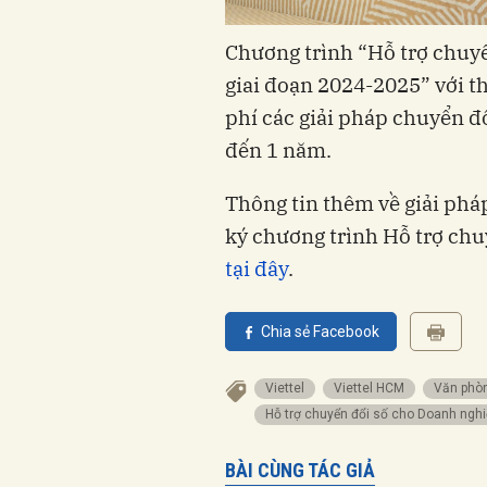
Chương trình “Hỗ trợ chuy
giai đoạn 2024-2025” với t
phí các giải pháp chuyển đổ
đến 1 năm.
Thông tin thêm về giải phá
ký chương trình Hỗ trợ ch
tại đây
.
Chia sẻ Facebook
Viettel
Viettel HCM
Văn phò
Hỗ trợ chuyển đổi số cho Doanh nghi
BÀI CÙNG TÁC GIẢ