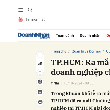
Tin mới nhất
Gửi 
Toàn cảnh
Doanh nhân
Qu
Trang chủ
Quản trị và Đổi mới
Qu
TP.HCM: Ra mắt
doanh nghiệp c
Ý Nhi
16/10/2024 - 08:30
Trong khuôn khổ lễ ra mắt
TP.HCM đã ra mắt Chương 
nghiệp tại TP.HCM giai đo