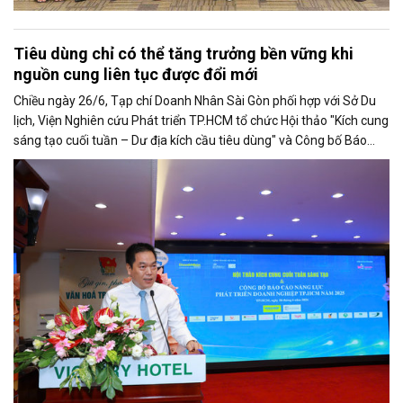
Tiêu dùng chỉ có thể tăng trưởng bền vững khi
nguồn cung liên tục được đổi mới
Chiều ngày 26/6, Tạp chí Doanh Nhân Sài Gòn phối hợp với Sở Du
lịch, Viện Nghiên cứu Phát triển TP.HCM tổ chức Hội thảo "Kích cung
sáng tạo cuối tuần – Dư địa kích cầu tiêu dùng" và Công bố Báo
cáo năng lực phát triển doanh nghiệp TP.HCM năm 2025. Trân
trọng giới thiệu phát biểu của ông Võ Hồng Sơn - Trưởng đại diện
Văn phòng Bộ Công Thương khu vực phía Nam tại Hội thảo.