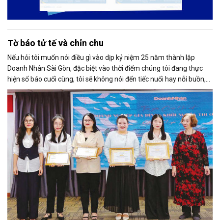
Tờ báo tử tế và chỉn chu
Nếu hỏi tôi muốn nói điều gì vào dịp kỷ niệm 25 năm thành lập
Doanh Nhân Sài Gòn, đặc biệt vào thời điểm chúng tôi đang thực
hiện số báo cuối cùng, tôi sẽ không nói đến tiếc nuối hay nỗi buồn,
thay vào đó là niềm tự hào. Bởi khi nghĩ về Doanh Nhân Sài Gòn, tôi
luôn nghĩ đó là một tờ báo “tử tế, chỉn chu”. Những điều tưởng như
rất bình thường ấy đã nuôi dưỡng tôi suốt 25 năm làm nghề. Và có
lẽ sẽ còn theo tôi đến hết cuộc đời cầm bút.