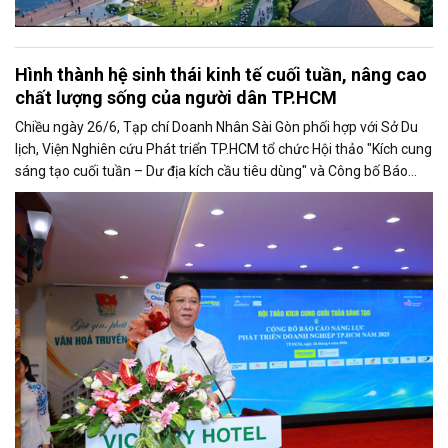
Hình thành hệ sinh thái kinh tế cuối tuần, nâng cao
chất lượng sống của người dân TP.HCM
Chiều ngày 26/6, Tạp chí Doanh Nhân Sài Gòn phối hợp với Sở Du
lịch, Viện Nghiên cứu Phát triển TP.HCM tổ chức Hội thảo "Kích cung
sáng tạo cuối tuần – Dư địa kích cầu tiêu dùng" và Công bố Báo
cáo năng lực phát triển doanh nghiệp TP.HCM năm 2025. Trân
trọng giới thiệu phát biểu của ông Nguyễn Ngọc Hồi - Phó Giám đốc
Sở Văn hoá - Thể thao TP.HCM tại Hội thảo.