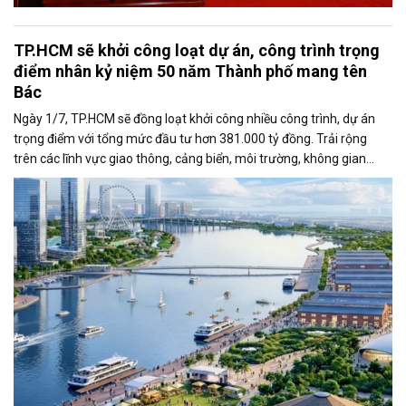
TP.HCM sẽ khởi công loạt dự án, công trình trọng
điểm nhân kỷ niệm 50 năm Thành phố mang tên
Bác
Ngày 1/7, TP.HCM sẽ đồng loạt khởi công nhiều công trình, dự án
trọng điểm với tổng mức đầu tư hơn 381.000 tỷ đồng. Trải rộng
trên các lĩnh vực giao thông, cảng biển, môi trường, không gian
công cộng và nhà ở xã hội, các dự án được kỳ vọng tạo động lực
tăng trưởng mới, mở rộng không gian phát triển và nâng cao năng
lực cạnh tranh của đô thị lớn nhất cả nước.