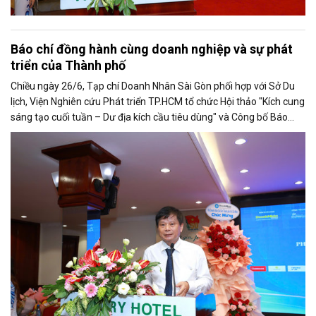
Báo chí đồng hành cùng doanh nghiệp và sự phát
triển của Thành phố
Chiều ngày 26/6, Tạp chí Doanh Nhân Sài Gòn phối hợp với Sở Du
lịch, Viện Nghiên cứu Phát triển TP.HCM tổ chức Hội thảo "Kích cung
sáng tạo cuối tuần – Dư địa kích cầu tiêu dùng" và Công bố Báo
cáo năng lực phát triển doanh nghiệp TP.HCM năm 2025. Trân
trọng giới thiệu phát biểu của ông Trần Trọng Dũng - Phó Chủ tịch
Hội Nhà báo Việt Nam tại Hội thảo.