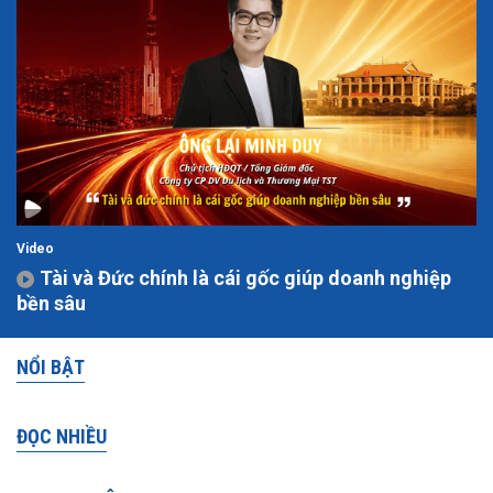
Video
Tài và Đức chính là cái gốc giúp doanh nghiệp
bền sâu
NỔI BẬT
ĐỌC NHIỀU