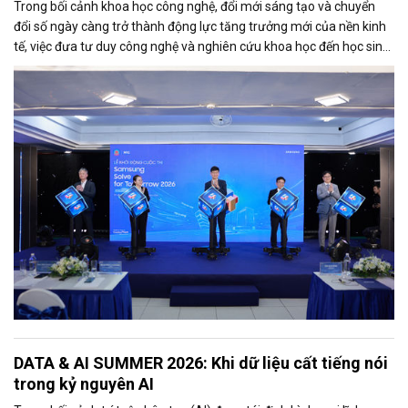
Trong bối cảnh khoa học công nghệ, đổi mới sáng tạo và chuyển
đổi số ngày càng trở thành động lực tăng trưởng mới của nền kinh
tế, việc đưa tư duy công nghệ và nghiên cứu khoa học đến học sinh
đang được xem là bước đi quan trọng để hình thành nguồn nhân
lực tương lai. Tại TP.HCM - trung tâm kinh tế, khoa học công nghệ
và đổi mới sáng tạo lớn nhất cả nước, định hướng này đang được
thúc đẩy mạnh mẽ thông qua các mô hình kết nối giữa cơ quan
quản lý, doanh nghiệp và nhà trường.
DATA & AI SUMMER 2026: Khi dữ liệu cất tiếng nói
trong kỷ nguyên AI