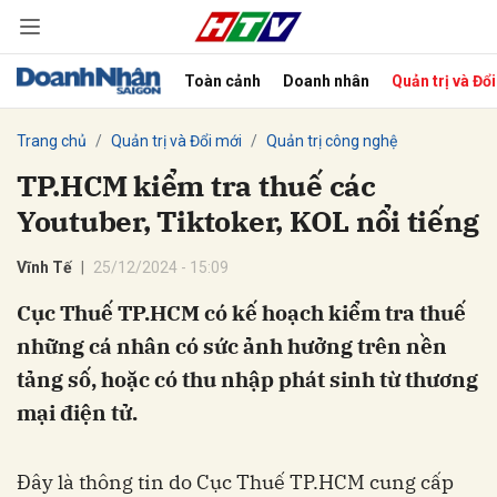
Toàn cảnh
Doanh nhân
Quản trị và Đổ
bình luận
Trang chủ
Quản trị và Đổi mới
Quản trị công nghệ
TP.HCM kiểm tra thuế các
Youtuber, Tiktoker, KOL nổi tiếng
Vĩnh Tế
25/12/2024 - 15:09
Cục Thuế TP.HCM có kế hoạch kiểm tra thuế
những cá nhân có sức ảnh hưởng trên nền
Hủy
G
tảng số, hoặc có thu nhập phát sinh từ thương
mại điện tử.
Đây là thông tin do Cục Thuế TP.HCM cung cấp