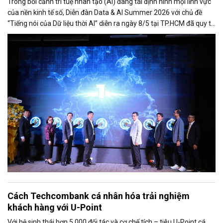
Trong bối cảnh trí tuệ nhân tạo (AI) đang tái định hình mọi lĩnh vực
của nền kinh tế số, Diễn đàn Data & AI Summer 2026 với chủ đề
“Tiếng nói của Dữ liệu thời AI” diễn ra ngày 8/5 tại TP.HCM đã quy tụ
hơn 500 đại biểu là lãnh đạo cơ quan quản lý, chuyên gia công nghệ,
doanh nghiệp, startup và cộng đồng đổi mới sáng tạo.
Cách Techcombank cá nhân hóa trải nghiệm
khách hàng với U-Point
Với hệ sinh thái hơn 5.000 đối tác và cơ chế tích – tiêu U-Point cá