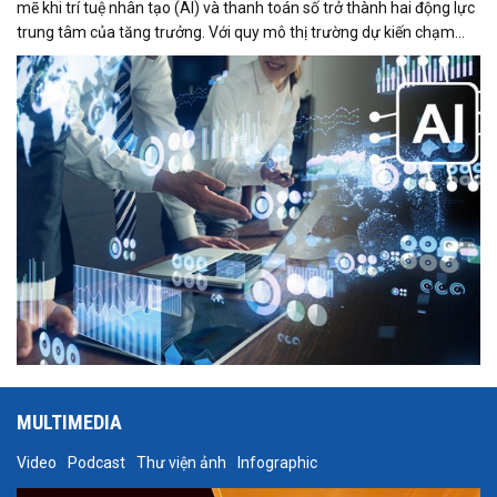
mẽ khi trí tuệ nhân tạo (AI) và thanh toán số trở thành hai động lực
trung tâm của tăng trưởng. Với quy mô thị trường dự kiến chạm
mốc 39 tỷ USD trong năm 2025, Việt Nam đang nổi lên như một
trong những điểm sáng của Đông Nam Á về mức độ sẵn sàng công
nghệ, tốc độ số hóa và khả năng hấp thụ các mô hình kinh doanh
mới.
MULTIMEDIA
Video
Podcast
Thư viện ảnh
Infographic