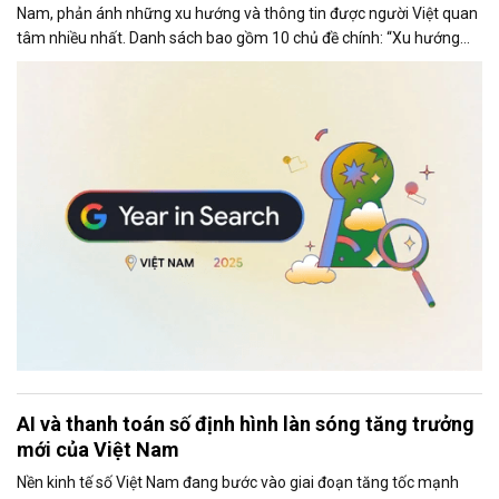
Nam, phản ánh những xu hướng và thông tin được người Việt quan
tâm nhiều nhất. Danh sách bao gồm 10 chủ đề chính: “Xu hướng
chung,” “Tạo ảnh,” “Phim ảnh (chung),” “Phim ảnh Việt Nam,”
“Concert,” “Bài hát,” “Tin tức,” “Cách làm,” “Là gì” và “Du lịch”.
AI và thanh toán số định hình làn sóng tăng trưởng
mới của Việt Nam
Nền kinh tế số Việt Nam đang bước vào giai đoạn tăng tốc mạnh