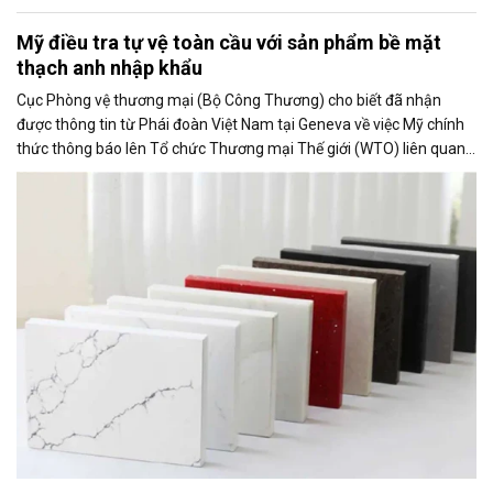
Mỹ điều tra tự vệ toàn cầu với sản phẩm bề mặt
thạch anh nhập khẩu
Cục Phòng vệ thương mại (Bộ Công Thương) cho biết đã nhận
được thông tin từ Phái đoàn Việt Nam tại Geneva về việc Mỹ chính
thức thông báo lên Tổ chức Thương mại Thế giới (WTO) liên quan
đến việc Ủy ban Thương mại Quốc tế Mỹ (USITC) khởi xướng điều
tra tự vệ toàn cầu đối với sản phẩm bề mặt thạch anh nhập khẩu
(quartz surface products).