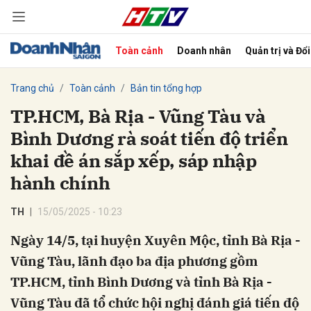
Toàn cảnh
Doanh nhân
Quản trị và Đổ
bình luận
Trang chủ
Toàn cảnh
Bản tin tổng hợp
TP.HCM, Bà Rịa - Vũng Tàu và
Bình Dương rà soát tiến độ triển
khai đề án sắp xếp, sáp nhập
hành chính
TH
15/05/2025 - 10:23
Hủy
G
Ngày 14/5, tại huyện Xuyên Mộc, tỉnh Bà Rịa -
Vũng Tàu, lãnh đạo ba địa phương gồm
TP.HCM, tỉnh Bình Dương và tỉnh Bà Rịa -
Vũng Tàu đã tổ chức hội nghị đánh giá tiến độ