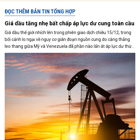
ĐỌC THÊM BẢN TIN TỔNG HỢP
Giá dầu tăng nhẹ bất chấp áp lực dư cung toàn cầu
Giá dầu thế giới nhích lên trong phiên giao dịch chiều 15/12, trong
bối cảnh lo ngại về nguy cơ gián đoạn nguồn cung do căng thẳng
leo thang giữa Mỹ và Venezuela đã phần nào lấn át áp lực dư thừa
nguồn cung đang bao trùm thị trường. Cùng với đó, giới đầu tư tiếp
tục theo dõi sát diễn biến liên quan đến khả năng đạt được một
thỏa thuận hòa bình giữa Nga và Ukraine.