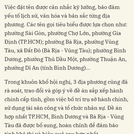
Việc đặt tên được cân nhắc kỹ lưỡng, bảo đảm
yếu tố lịch sử, văn hóa và bản sắc từng địa
phương. Các tên gọi tiêu biểu được lựa chọn như:
phường Sài Gòn, phường Chợ Lớn, phường Gia
Định (TP.HCM); phường Bà Rịa, phường Vũng
Tàu, xã Đất Đỏ (Bà Rịa - Vũng Tàu); phường Bình
Dương, phường Thủ Dầu Một, phường Thuận An,
phường Dĩ An (tỉnh Bình Dương)...
Trong khuôn khổ hội nghị, 3 địa phương cũng đã
rà soát, trao đổi và góp ý về đề án sắp xếp hành
chính cấp tỉnh, gồm việc bố trí trụ sở hành chính,
sử dụng tài sản công và tổ chức nhân sự. Đề án
hợp nhất TP.HCM, Bình Dương và Bà Rịa - Vũng
Tàu đã được bổ sung, hoàn chỉnh để đảm bảo
tính khả thi và hiệu quả sau hợp nhất.