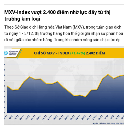
MXV-Index vượt 2.400 điểm nhờ lực đẩy từ thị
trường kim loại
Theo Sở Giao dịch Hàng hóa Việt Nam (MXV), trong tuần giao dịch
từ ngày 1 - 5/12, thị trường hàng hóa thế giới ghi nhận sự phân hóa
rõ nét giữa các nhóm hàng. Trong khi nhóm nông sản chịu sức ép
từ những diễn biến mới trong quan hệ thương mại Mỹ - Trung, thị
trường kim loại lại giao dịch khởi sắc, trở thành động lực chính kéo
chỉ số MXV-Index tăng mạnh.