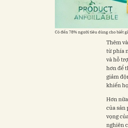
Có đến 78% người tiêu dùng cho biết 
Thêm vào
từ phía 
và hỗ tr
hơn để t
giảm độn
khiến họ
Hơn nữa,
của sản
vọng của
nghiên c