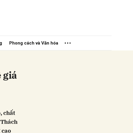
g
Phong cách và Văn hóa
 giá
ửi
, chất
. Thách
g cao