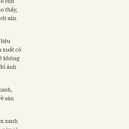
do Hội
o thấy,
với sản
liệu
n xuất có
sẽ không
 đó ảnh
xanh,
về sản
ẩm xanh