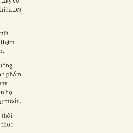
u này có
khiến DN
 môi
D thậm
h.
rường
sản phẩm
này
ến họ
ng muốn.
 thời
 thực