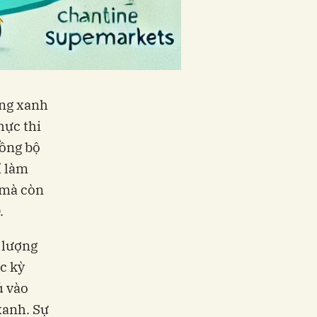
ùng xanh
hực thi
đồng bộ
ỉ làm
 mà còn
.
 lượng
c kỳ
ủ vào
xanh. Sự