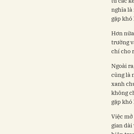
từ các k
nghĩa là
gặp khó 
Hơn nữa,
trường 
chí cho 
Ngoài ra
cũng là 
xanh chư
không ch
gặp khó
Việc mở
gian dài