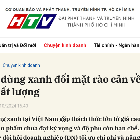
bình luận
ản trị và Đổi mới
Chuyện kinh doanh
Tài chính - Ngân hàn
Chuyện kinh doanh
 dùng xanh đối mặt rào cản về
hất lượng
Hủy
G
10/2024 15:40
g xanh tại Việt Nam gặp thách thức lớn từ giá cao
ản phẩm chưa đạt kỳ vọng và độ phủ còn hạn chế
 đòi hỏi doanh nghiệp (DN) tối ưu chi phí và nân