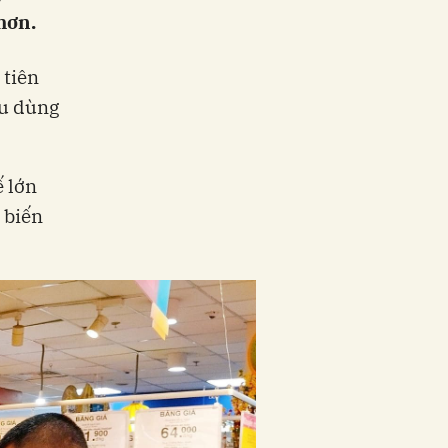
hơn.
 tiên
êu dùng
ế lớn
 biến