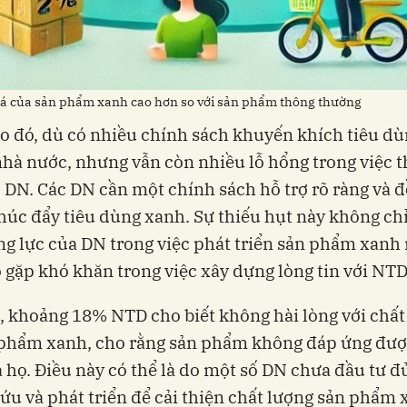
giá của sản phẩm xanh cao hơn so với sản phẩm thông thường
 đó, dù có nhiều chính sách khuyến khích tiêu d
nhà nước, nhưng vẫn còn nhiều lỗ hổng trong việc t
ợ DN. Các DN cần một chính sách hỗ trợ rõ ràng và 
húc đẩy tiêu dùng xanh. Sự thiếu hụt này không ch
g lực của DN trong việc phát triển sản phẩm xanh
 gặp khó khăn trong việc xây dựng lòng tin với NTD
 khoảng 18% NTD cho biết không hài lòng với chất
 phẩm xanh, cho rằng sản phẩm không đáp ứng đượ
 họ. Điều này có thể là do một số DN chưa đầu tư đ
ứu và phát triển để cải thiện chất lượng sản phẩm 