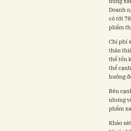
dùng xan
Doanh ng
có tới 7
phẩm th
Chi phí 
thân thi
thể tốn 
thể cạnh
hưởng đế
Bên cạnh
nhưng vẫ
phẩm xa
Khảo sát