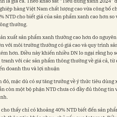
h là giá cả. Theo khảo sát “Tiêu dùng xanh 2024” 
hiệp hàng Việt Nam chất lượng cao vừa công bố ch
8% NTD cho biết giá của sản phẩm xanh cao hơn so 
ông thường.
sản xuất sản phẩm xanh thường cao hơn do nguyên 
ện với môi trường thường có giá cao và quy trình sả
kém hơn. Điều này khiến nhiều DN lo ngại rằng họ 
 tranh với các sản phẩm thông thường về giá cả, từ
n doanh thu và lợi nhuận
 đó, mặc dù có sự tăng trưởng về ý thức tiêu dùng 
n còn một bộ phận NTD chưa có đầy đủ thông tin 
nh.
 cho thấy chỉ có khoảng 40% NTD biết đến sản ph