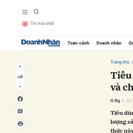
Tin mới nhất
Gửi 
Toàn cảnh
Doanh nhân
Qu
Trang chủ
Tiêu
và c
H.Ng
30/
Tiêu dùn
lượng s
thức này