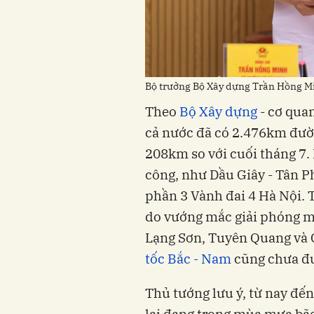
Bộ trưởng Bộ Xây dựng Trần Hồng Mi
Theo
Bộ Xây dựng
- cơ quan
cả nước đã có 2.476km đườn
208km so với cuối tháng 7.
công, như Dầu Giây - Tân 
phần 3 Vành đai 4 Hà Nội. 
do vướng mắc giải phóng mặ
Lạng Sơn, Tuyên Quang và 
tốc Bắc - Nam
cũng chưa đư
Thủ tướng lưu ý, từ nay đế
lại đang trong mùa mưa bão,