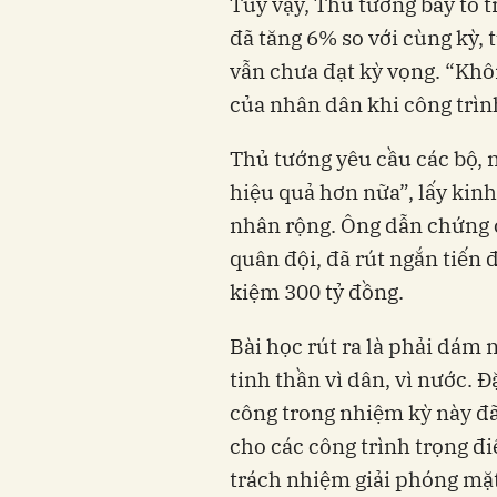
Tuy vậy, Thủ tướng bày tỏ tr
đã tăng 6% so với cùng kỳ,
vẫn chưa đạt kỳ vọng. “Kh
của nhân dân khi công trì
Thủ tướng yêu cầu các bộ, n
hiệu quả hơn nữa”, lấy kin
nhân rộng. Ông dẫn chứng c
quân đội, đã rút ngắn tiến 
kiệm 300 tỷ đồng.
Bài học rút ra là phải dám
tinh thần vì dân, vì nước. Đ
công trong nhiệm kỳ này đã 
cho các công trình trọng 
trách nhiệm giải phóng mặt