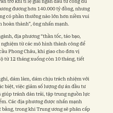
ăn trở khi tỉ lệ giải ngân đầu tư công dù
 tương đương hơn 140.000 tỷ đồng, nhưng
ông có phần thưởng nào lớn hơn niềm vui
nh hoàn thành”, ông nhấn mạnh.
gành, địa phương “thần tốc, táo bạo,
h nghiệm từ các mô hình thành công để
ầu Phong Châu, khi giao cho đơn vị
độ từ 12 tháng xuống còn 10 tháng, tiết
 nghĩ, dám làm, dám chịu trách nhiệm với
ặc biệt, việc giảm số lượng dự án đầu tư
giúp tránh dàn trải, tập trung nguồn lực
điểm. Các địa phương được nhấn mạnh
 bằng, trong khi Trung ương sẽ phân cấp