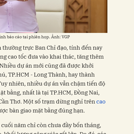
nh báo cáo tại phiên họp. Ảnh: VGP
 thường trực Ban Chỉ đạo, tính đến nay
g cao tốc đưa vào khai thác, tăng thêm
 Nhiều dự án mới cũng đã được khởi
Phú, TP.HCM - Long Thành, hay thành
Tuy nhiên, nhiều dự án vẫn chậm tiến độ
t bằng, nhất là tại TP.HCM, Đồng Nai,
Cần Thơ. Một số trạm dừng nghỉ trên
cao
ợc bàn giao mặt bằng đúng hạn.
n cuối năm chỉ còn chưa đầy bốn tháng,
 khối lượng công việc rất lớn. Do đó, các