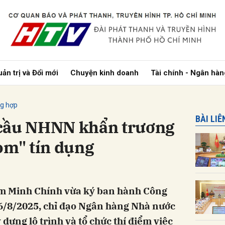
bình luận
ản trị và Đổi mới
Chuyện kinh doanh
Tài chính - Ngân hàn
ng hợp
BÀI LI
 cầu NHNN khẩn trương
om" tín dụng
Hủy
G
m Minh Chính vừa ký ban hành Công
6/8/2025, chỉ đạo Ngân hàng Nhà nước
ựng lộ trình và tổ chức thí điểm việc