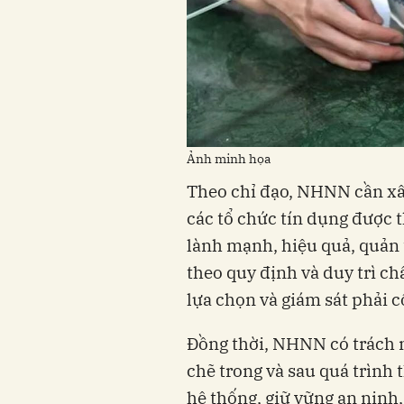
Ảnh minh họa
Theo chỉ đạo, NHNN cần xâ
các tổ chức tín dụng được 
lành mạnh, hiệu quả, quản tr
theo quy định và duy trì ch
lựa chọn và giám sát phải 
Đồng thời, NHNN có trách n
chẽ trong và sau quá trình 
hệ thống, giữ vững an ninh,