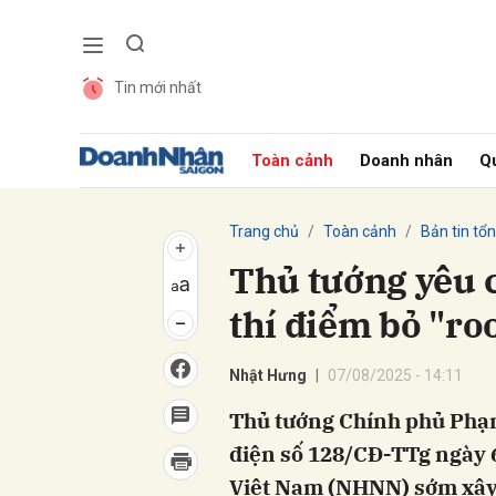
Tin mới nhất
Gửi 
Toàn cảnh
Doanh nhân
Qu
Trang chủ
Toàn cảnh
Bản tin tổ
Thủ tướng yêu
thí điểm bỏ "ro
Nhật Hưng
07/08/2025 - 14:11
Thủ tướng Chính phủ Phạ
điện số 128/CĐ-TTg ngày 
Việt Nam (NHNN) sớm xây d