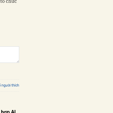
 tổ chức
 người thích
 hợp AI