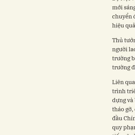
mới sáng
chuyển đ
hiệu quả
Thủ tướn
người la
trường b
trường đ
Liên qua
trình tr
dựng và 
tháo gỡ,
đầu Chín
quy phạm