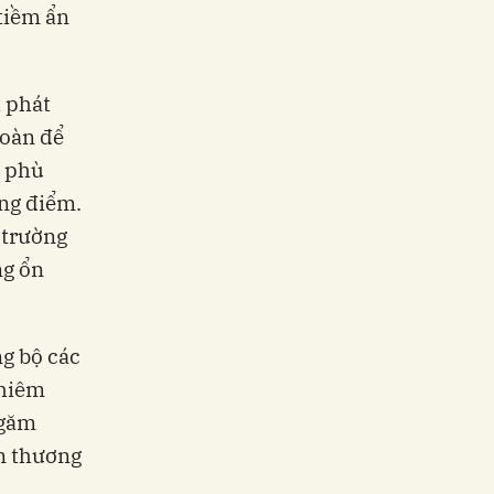
 tiềm ẩn
h phát
toàn để
í phù
ọng điểm.
 trường
ng ổn
ng bộ các
ghiêm
 găm
ận thương