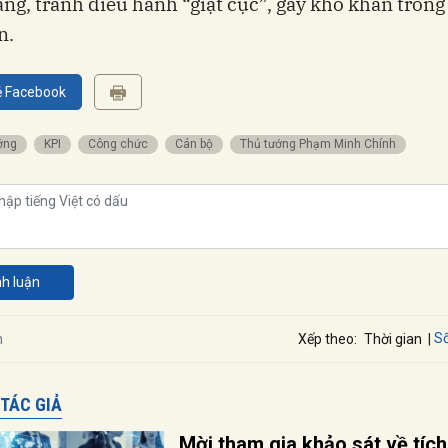
ràng, tránh điều hành “giật cục”, gây khó khăn trong
n.
ẻ Facebook
ướng
KPI
Công chức
Cán bộ
Thủ tướng Phạm Minh Chính
nh luận
Số
n
Xếp theo:
Thời gian
 TÁC GIẢ
Mời tham gia khảo sát về tích