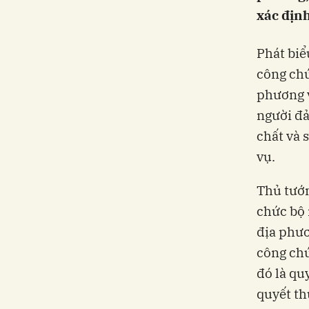
xác định
Phát biể
công chứ
phương v
người đả
chất và 
vụ.
Thủ tướn
chức bộ
địa phươ
công chứ
đó là quy
quyết th