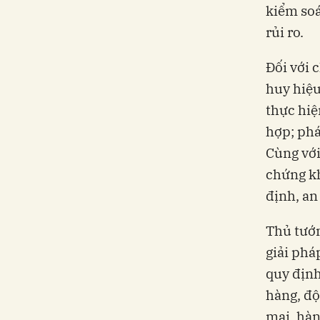
kiểm soá
rủi ro.
Đối với 
huy hiệu
thực hiệ
hợp; phá
Cùng với
chứng kh
định, an
Thủ tướn
giải phá
quy định
hàng, độ
mại, hàn