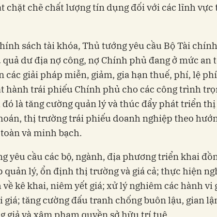
t chặt chẽ chất lượng tín dụng đối với các lĩnh vực
chính sách tài khóa, Thủ tướng yêu cầu Bộ Tài chín
 quả dư địa nợ công, nợ Chính phủ đang ở mức an 
n các giải pháp miễn, giảm, gia hạn thuế, phí, lệ ph
t hành trái phiếu Chính phủ cho các công trình tr
 đó là tăng cường quản lý và thúc đẩy phát triển thị
oán, thị trường trái phiếu doanh nghiệp theo hướ
 toàn và minh bạch.
g yêu cầu các bộ, ngành, địa phương triển khai đồ
p quản lý, ổn định thị trường và giá cả; thực hiện n
 về kê khai, niêm yết giá; xử lý nghiêm các hành vi
i giá; tăng cường đấu tranh chống buôn lậu, gian l
g giả và xâm phạm quyền sở hữu trí tuệ.