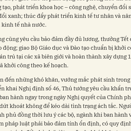
 tạo, phát triển khoa học – công nghệ, chuyển đổi s
ổi xanh; thúc đẩy phát triển kinh tế tư nhân và nâ
 kinh tế nhà nước.
g cũng yêu cầu bảo đảm đầy đủ lương, thưởng Tết
o động; giao Bộ Giáo dục và Đào tạo chuẩn bị khởi 
án trú tại các xã biên giới và hoàn thành xây dựng 
ã khởi công theo kế hoạch.
n đến những khó khăn, vướng mắc phát sinh trong
iển khai Nghị định số 46, Thủ tướng yêu cầu khẩn t
ban hành ngay trong ngày Nghị quyết của Chính p
 dứt khoát không để kéo dài tình trạng ách tắc. Ngư
h phủ đồng thời lưu ý các bộ, ngành khi ban hành 
 pháp luật phải bảo đảm tính ổn định, có quy đị