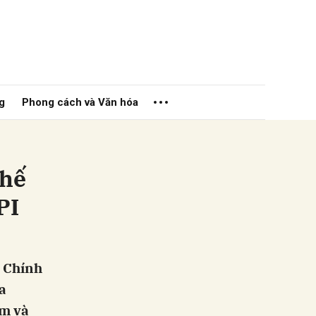
g
Phong cách và Văn hóa
chế
PI
ửi
p Chính
a
ăm và