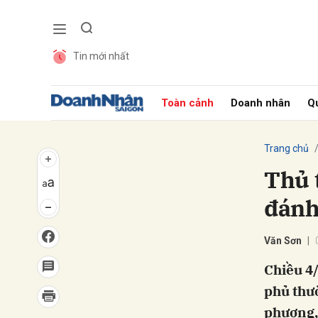
Tin mới nhất
Gửi 
Toàn cảnh
Doanh nhân
Qu
Trang chủ
Thủ 
đánh
Văn Sơn
Chiều 4
phủ thườ
phương, 