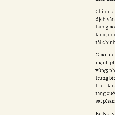
Chính ph
dịch vàn
tâm giao
khai, mi
tài chín
Giao nhi
mạnh phá
vững; ph
trung bì
triển kh
tăng cườ
sai phạm
Bộ Nội v