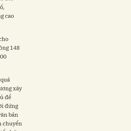
ố,
ng cao
 cho
công 148
100
 quá
rương xây
hủ để
ời đứng
văn bản
nh chuyển