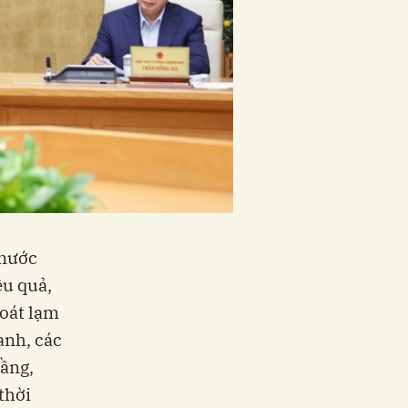
 nước
ệu quả,
soát lạm
anh, các
tầng,
thời