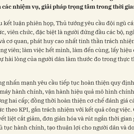
 các nhiệm vụ, giải pháp trọng tâm trong thời gian
u kết luận phiên họp, Thủ tướng yêu cầu đội ngũ cá
c, viên chức, đặc biệt là người đứng đầu các bộ, ng
à cơ quan, phát huy cao nhất tinh thần trách nhi
ng viên; làm việc hết mình, làm đến cùng, lấy hiệu
sự hài lòng của người dân làm thước đo trong thực t
g nhấn mạnh yêu cầu tiếp tục hoàn thiện quy định
 máy hành chính, vận hành hiệu quả mô hình chín
ng hai cấp; đồng thời hoàn thiện cơ chế đánh giá c
c theo KPI, gắn trách nhiệm với kết quả công việc.
ết liệt cắt giảm, đơn giản hóa và rút ngắn thời gian 
ủ tục hành chính, tạo thuận lợi cho người dân và d