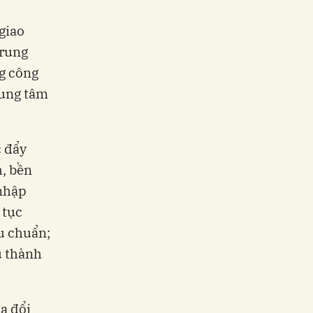
giao
trung
g công
rung tâm
c đẩy
h, bền
 nhập
 tục
u chuẩn;
ụ thành
a đổi