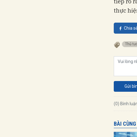
tiếp rõ 
thực hiệ
Chia s
Thủ t
Gửi bì
(0) Bình luậ
BÀI CÙNG