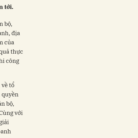
 tới.
n bộ,
ành, địa
ệm của
 quả thực
hi công
 về tổ
h quyền
án bộ,
 Cùng với
giải
oanh