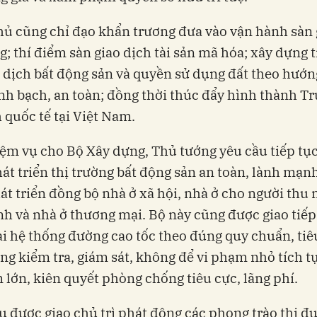
ủ cũng chỉ đạo khẩn trương đưa vào vận hành sàn 
g; thí điểm sàn giao dịch tài sản mã hóa; xây dựng 
 dịch bất động sản và quyền sử dụng đất theo hướn
nh bạch, an toàn; đồng thời thúc đẩy hình thành T
h quốc tế tại Việt Nam.
ệm vụ cho Bộ Xây dựng, Thủ tướng yêu cầu tiếp tụ
t triển thị trường bất động sản an toàn, lành mạn
át triển đồng bộ nhà ở xã hội, nhà ở cho người thu
nh và nhà ở thương mại. Bộ này cũng được giao tiếp
ai hệ thống đường cao tốc theo đúng quy chuẩn, tiê
ng kiểm tra, giám sát, không để vi phạm nhỏ tích t
 lớn, kiên quyết phòng chống tiêu cực, lãng phí.
ụ được giao chủ trì phát động các phong trào thi đu