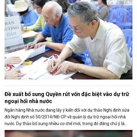
tính thời gian đóng bảo hiểm xã hội nhằm bảo đảm quyền lợi cho
người tham gia.
Đề xuất bổ sung Quyền rút vốn đặc biệt vào dự trữ
ngoại hối nhà nước
Ngân hàng Nhà nước đang lấy ý kiến đối với dự thảo Nghị định sửa
đổi Nghị định số 50/2014/NĐ-CP về quản lý dự trữ ngoại hối nhà
nước. Dự thảo bổ sung nhiều cơ chế mới, trong đó đáng chú ý là
việc đưa Quyền rút vốn đặc biệt (SDR) của Quỹ Tiền tệ Quốc tế
(IMF) vào nguồn hình thành dự trữ ngoại hối quốc gia.