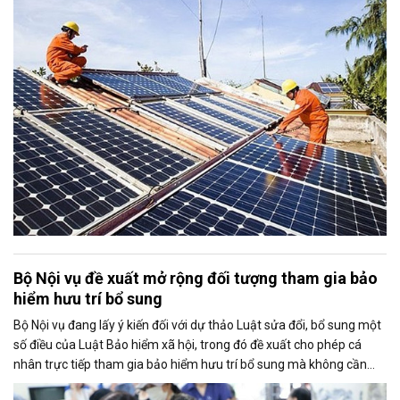
đó nâng tỷ lệ sản lượng điện dư được phép giao dịch từ 20% lên tối
đa 50%, tạo thêm động lực cho người dân và doanh nghiệp đầu tư
vào nguồn điện sạch.
Bộ Nội vụ đề xuất mở rộng đối tượng tham gia bảo
hiểm hưu trí bổ sung
Bộ Nội vụ đang lấy ý kiến đối với dự thảo Luật sửa đổi, bổ sung một
số điều của Luật Bảo hiểm xã hội, trong đó đề xuất cho phép cá
nhân trực tiếp tham gia bảo hiểm hưu trí bổ sung mà không cần
thông qua người sử dụng lao động. Dự thảo cũng điều chỉnh cách