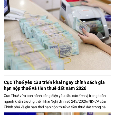
chú ý là nghiên cứu điều hành tiền gửi của Kho bạc Nhà nước tại
các ngân hàng thương mại để tăng nguồn vốn ngắn hạn cho nền
kinh tế.
Cục Thuế yêu cầu triển khai ngay chính sách gia
hạn nộp thuế và tiền thuê đất năm 2026
Cục Thuế vừa ban hành công điện yêu cầu các đơn vị trong toàn
ngành khẩn trương triển khai Nghị định số 245/2026/NĐ-CP của
Chính phủ về gia hạn thời hạn nộp thuế và tiền thuê đất trong năm
2026, nhằm bảo đảm chính sách nhanh chóng đi vào thực tiễn và