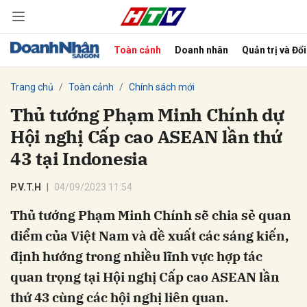
Toàn cảnh
Doanh nhân
Quản trị và Đổ
bình luận
Trang chủ
Toàn cảnh
Chính sách mới
Thủ tướng Phạm Minh Chính dự
Hội nghị Cấp cao ASEAN lần thứ
43 tại Indonesia
P.V.T.H
04/09/2023 11:54
Thủ tướng Phạm Minh Chính sẽ chia sẻ quan
Hủy
G
điểm của Việt Nam và đề xuất các sáng kiến,
định hướng trong nhiều lĩnh vực hợp tác
quan trọng tại Hội nghị Cấp cao ASEAN lần
thứ 43 cùng các hội nghị liên quan.