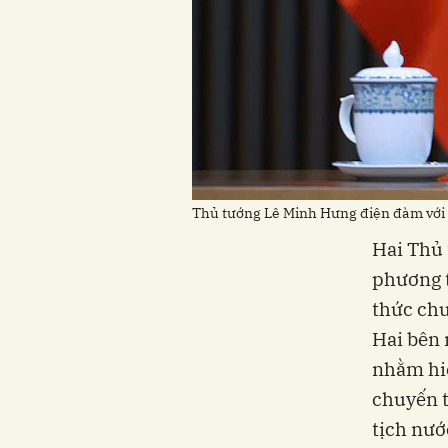
Thủ tướng Lê Minh Hưng điện đàm với
Hai Thủ 
phương t
thức chu
Hai bên 
nhằm hiệ
chuyến t
tịch nư