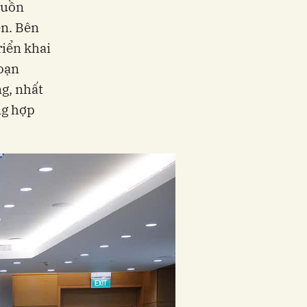
guồn
ền. Bên
riển khai
đoạn
g, nhất
ng hợp