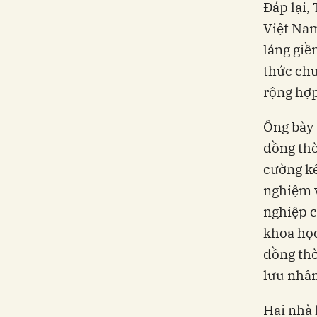
Đáp lại,
Việt Nam
láng giề
thức chu
rộng hợp
Ông bày 
đồng thờ
cường kế
nghiệm 
nghiệp c
khoa học
đồng thờ
lưu nhân
Hai nhà 