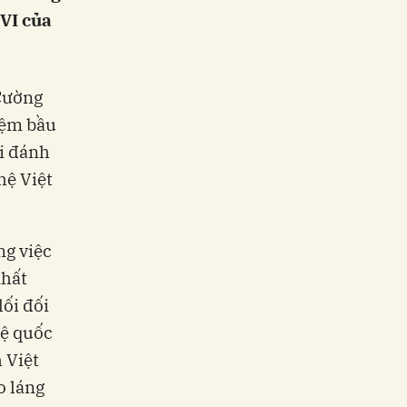
VI của
 Cường
iệm bầu
i đánh
hệ Việt
ng việc
nhất
lối đối
hệ quốc
 Việt
o láng