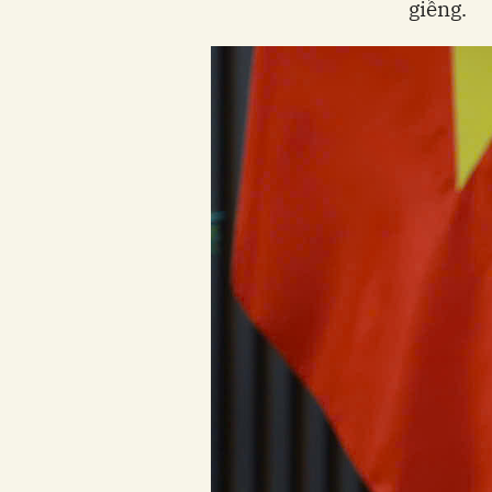
giềng.