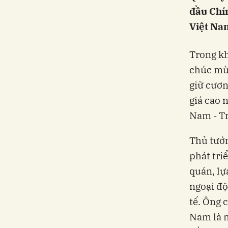
đầu Chí
Việt Na
Trong kh
chúc mừ
giữ cươn
giá cao 
Nam - Tr
Thủ tướn
phát tri
quán, lự
ngoại độ
tế. Ông 
Nam là m