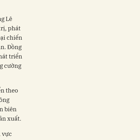
ng Lê
rị, phát
oại chiến
an. Đồng
hát triển
ng cường
ển theo
hông
n biên
ản xuất.
 vực