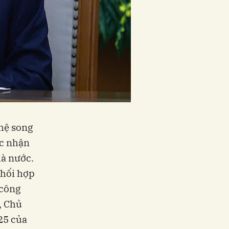
hệ song
ác nhận
hà nước.
phối hợp
 công
, Chủ
25 của