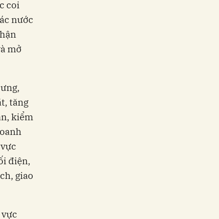
c coi
các nước
nhận
và mở
Hưng,
t, tăng
ản, kiểm
doanh
 vực
ối điện,
ch, giao
 vực