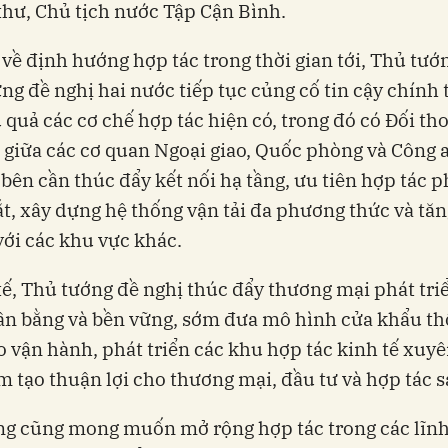
thư, Chủ tịch nước Tập Cận Bình.
 về định hướng hợp tác trong thời gian tới, Thủ tướ
g đề nghị hai nước tiếp tục củng cố tin cậy chính t
 quả các cơ chế hợp tác hiện có, trong đó có Đối th
 giữa các cơ quan Ngoại giao, Quốc phòng và Công 
i bên cần thúc đẩy kết nối hạ tầng, ưu tiên hợp tác p
t, xây dựng hệ thống vận tải đa phương thức và tă
 với các khu vực khác.
tế, Thủ tướng đề nghị thúc đẩy thương mại phát tri
ân bằng và bền vững, sớm đưa mô hình cửa khẩu t
 vận hành, phát triển các khu hợp tác kinh tế xuyê
m tạo thuận lợi cho thương mại, đầu tư và hợp tác s
ng cũng mong muốn mở rộng hợp tác trong các lĩnh