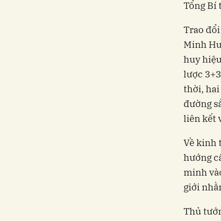
Tổng Bí 
Trao đổi
Minh Hưn
huy hiệu
lược 3+3
thời, ha
đường sắ
liên kết
Về kinh 
hướng c
minh vào
giới nhằ
Thủ tướ