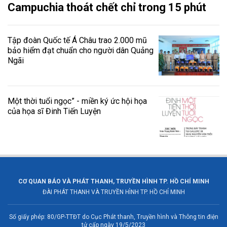
Campuchia thoát chết chỉ trong 15 phút
Tập đoàn Quốc tế Á Châu trao 2.000 mũ
bảo hiểm đạt chuẩn cho người dân Quảng
Ngãi
Một thời tuổi ngọc” - miền ký ức hội họa
của họa sĩ Đinh Tiến Luyện
CƠ QUAN BÁO VÀ PHÁT THANH, TRUYỀN HÌNH TP. HỒ CHÍ MINH
ĐÀI PHÁT THANH VÀ TRUYỀN HÌNH TP. HỒ CHÍ MINH
Số giấy phép: 80/GP-TTĐT do Cục Phát thanh, Truyền hình và Thông tin điện
tử cấp ngày 19/5/2023