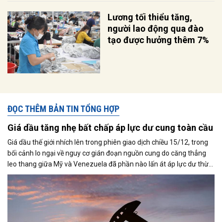
Lương tối thiểu tăng,
người lao động qua đào
tạo được hưởng thêm 7%
ĐỌC THÊM BẢN TIN TỔNG HỢP
Giá dầu tăng nhẹ bất chấp áp lực dư cung toàn cầu
Giá dầu thế giới nhích lên trong phiên giao dịch chiều 15/12, trong
bối cảnh lo ngại về nguy cơ gián đoạn nguồn cung do căng thẳng
leo thang giữa Mỹ và Venezuela đã phần nào lấn át áp lực dư thừa
nguồn cung đang bao trùm thị trường. Cùng với đó, giới đầu tư tiếp
tục theo dõi sát diễn biến liên quan đến khả năng đạt được một
thỏa thuận hòa bình giữa Nga và Ukraine.