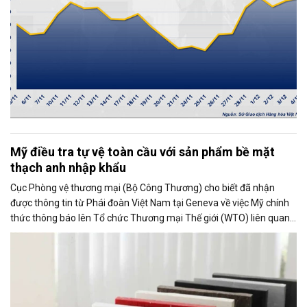
Mỹ điều tra tự vệ toàn cầu với sản phẩm bề mặt
thạch anh nhập khẩu
Cục Phòng vệ thương mại (Bộ Công Thương) cho biết đã nhận
được thông tin từ Phái đoàn Việt Nam tại Geneva về việc Mỹ chính
thức thông báo lên Tổ chức Thương mại Thế giới (WTO) liên quan
đến việc Ủy ban Thương mại Quốc tế Mỹ (USITC) khởi xướng điều
tra tự vệ toàn cầu đối với sản phẩm bề mặt thạch anh nhập khẩu
(quartz surface products).