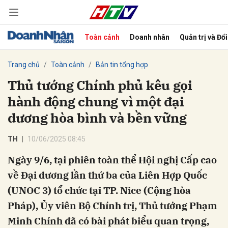
Toàn cảnh
Doanh nhân
Quản trị và Đổ
bình luận
Trang chủ
Toàn cảnh
Bản tin tổng hợp
Thủ tướng Chính phủ kêu gọi
hành động chung vì một đại
dương hòa bình và bền vững
TH
10/06/2025 08:45
Ngày 9/6, tại phiên toàn thể Hội nghị Cấp cao
Hủy
G
về Đại dương lần thứ ba của Liên Hợp Quốc
(UNOC 3) tổ chức tại TP. Nice (Cộng hòa
Pháp), Ủy viên Bộ Chính trị, Thủ tướng Phạm
Minh Chính đã có bài phát biểu quan trọng,