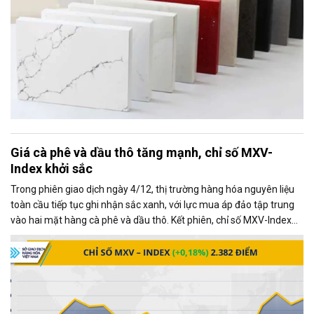
Giá cà phê và dầu thô tăng mạnh, chỉ số MXV-
Index khởi sắc
Trong phiên giao dịch ngày 4/12, thị trường hàng hóa nguyên liệu
toàn cầu tiếp tục ghi nhận sắc xanh, với lực mua áp đảo tập trung
vào hai mặt hàng cà phê và dầu thô. Kết phiên, chỉ số MXV-Index
tăng gần 0,2%, đạt 2.382 điểm, phản ánh xu hướng tích cực chung
của thị trường.