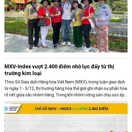
MXV-Index vượt 2.400 điểm nhờ lực đẩy từ thị
trường kim loại
Theo Sở Giao dịch Hàng hóa Việt Nam (MXV), trong tuần giao dịch
từ ngày 1 - 5/12, thị trường hàng hóa thế giới ghi nhận sự phân hóa
rõ nét giữa các nhóm hàng. Trong khi nhóm nông sản chịu sức ép
từ những diễn biến mới trong quan hệ thương mại Mỹ - Trung, thị
trường kim loại lại giao dịch khởi sắc, trở thành động lực chính kéo
chỉ số MXV-Index tăng mạnh.